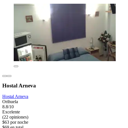
Hostal Arneva
Hostal Arneva
Orihuela
8.8/10
Excelente
(22 opiniones)
$63 por noche
$69 en total