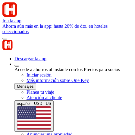
Ir a la app
Ahorra aún más en la app: hasta 20% de dto. en hoteles
seleccionados
Descargar la app
Accede a ahorros al instante con los Precios para socios
Iniciar sesión
Más información sobre One Key
Mensajes
Planea tu viaje
Atención al cliente
español · USD · US
Anunciar una propiedad