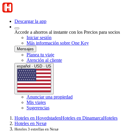
Descargar la app
Accede a ahorros al instante con los Precios para socios
Iniciar sesión
Más información sobre One Key
Mensajes
Planea tu viaje
Atención al cliente
español · USD · US
Anunciar una propiedad
Mis viajes
Sugerencias
Hoteles en Hovedstaden
Hoteles en Dinamarca
Hoteles
Hoteles en Nexø
Hoteles 3 estrellas en Nexø