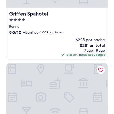
Griffen Spahotel
Griffen Spahotel
Propiedad
de
Ronne
4.0
9.0
9.0/10
Magnífico
(1,009 opiniones)
estrellas
de
$225 por noche
10,
El
$281 en total
Magnífico,
precio
(1,009
7 ago - 8 ago
actual
opiniones)
Total con impuestos y cargos
es
de
Hotel Skovly
$281