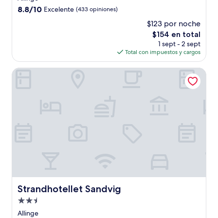
3.0
8.8
8.8/10
Excelente
(433 opiniones)
estrellas
de
$123 por noche
10,
El
$154 en total
Excelente,
precio
(433
1 sept - 2 sept
actual
opiniones)
Total con impuestos y cargos
es
de
Strandhotellet Sandvig
$154
Strandhotellet Sandvig
Strandhotellet Sandvig
Propiedad
de
Allinge