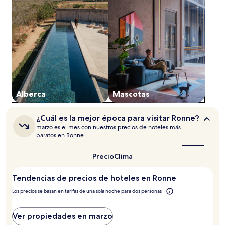
1
noche
para
2
adultos.
Los
precios
y
la
disponibilidad
Alberca
Mascotas
están
sujetos
a
¿Cuál
¿Cuál es la mejor época para visitar Ronne?
cambios.
es
marzo es el mes con nuestros precios de hoteles más
Aplican
la
baratos en Ronne
términos
mejor
época
adicionales.
Precio
Clima
para
visitar
Ronne?
Tendencias de precios de hoteles en Ronne
Los precios se basan en tarifas de una sola noche para dos personas
Ver propiedades en marzo