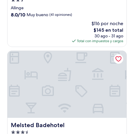
Propiedad
de
Allinge
2.5
8.0
8.0/10
Muy bueno
(41 opiniones)
estrellas
de
$116 por noche
10,
El
$145 en total
Muy
precio
bueno,
30 ago - 31 ago
actual
(41
Total con impuestos y cargos
es
opiniones)
de
Melsted Badehotel
$145
Melsted Badehotel
Melsted Badehotel
Propiedad