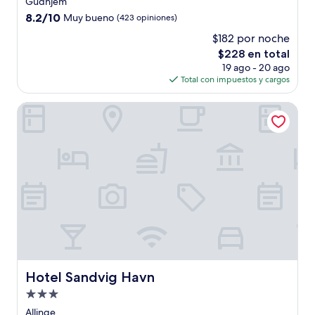
Gudhjem
3.0
8.2
8.2/10
Muy bueno
(423 opiniones)
estrellas
de
$182 por noche
10,
El
$228 en total
Muy
precio
bueno,
19 ago - 20 ago
actual
(423
Total con impuestos y cargos
es
opiniones)
de
Hotel Sandvig Havn
$228
Hotel Sandvig Havn
Hotel Sandvig Havn
Propiedad
de
Allinge