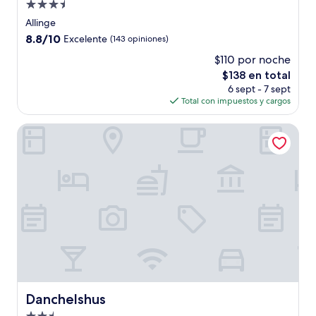
Propiedad
de
Allinge
3.5
8.8
8.8/10
Excelente
(143 opiniones)
estrellas
de
$110 por noche
10,
El
$138 en total
Excelente,
precio
(143
6 sept - 7 sept
actual
opiniones)
Total con impuestos y cargos
es
de
Danchelshus
$138
Danchelshus
Danchelshus