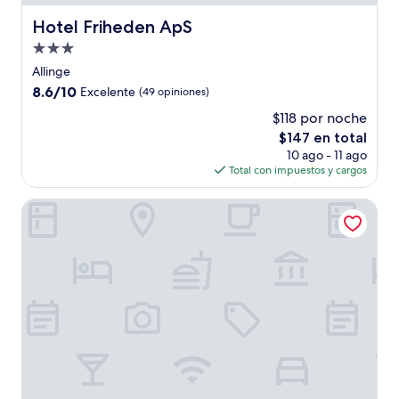
Hotel Friheden ApS
Hotel Friheden ApS
Propiedad
de
Allinge
3.0
8.6
8.6/10
Excelente
(49 opiniones)
estrellas
de
$118 por noche
10,
El
$147 en total
Excelente,
precio
(49
10 ago - 11 ago
actual
opiniones)
Total con impuestos y cargos
es
de
Albi's Sandvig
$147