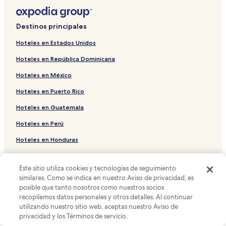
Hoteles cerca de Bornholm
Hoteles cerca de Centro de Visitantes de Bornholm
Destinos principales
Hoteles cerca de Spa Diamond de Bornholm
Hoteles en Estados Unidos
Hoteles en República Dominicana
Hoteles en México
Hoteles en Puerto Rico
Hoteles en Guatemala
Hoteles en Perú
Hoteles en Honduras
Hoteles en España
Este sitio utiliza cookies y tecnologías de seguimiento
Hoteles en Colombia
similares. Como se indica en nuestro Aviso de privacidad, es
posible que tanto nosotros como nuestros socios
Hoteles en Cuba
recopilemos datos personales y otros detalles. Al continuar
utilizando nuestro sitio web, aceptas nuestro Aviso de
Soporte y preguntas frecuentes
privacidad y los Términos de servicio.