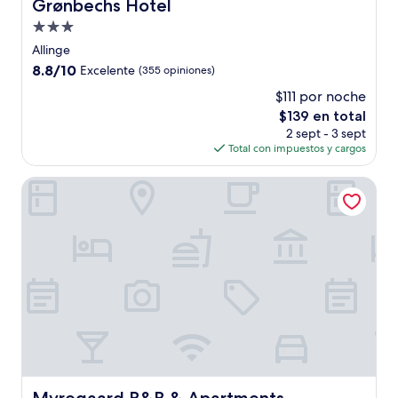
Grønbechs Hotel
Grønbechs Hotel
Propiedad
de
Allinge
3.0
8.8
8.8/10
Excelente
(355 opiniones)
estrellas
de
$111 por noche
10,
El
$139 en total
Excelente,
precio
(355
2 sept - 3 sept
actual
opiniones)
Total con impuestos y cargos
es
de
Myregaard B&B & Apartments
$139
Myregaard B&B & Apartments