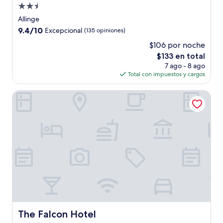
Propiedad
de
Allinge
2.5
9.4
9.4/10
Excepcional
(135 opiniones)
estrellas
de
$106 por noche
10,
El
$133 en total
Excepcional,
precio
(135
7 ago - 8 ago
actual
opiniones)
Total con impuestos y cargos
es
de
The Falcon Hotel
$133
The Falcon Hotel
The Falcon Hotel