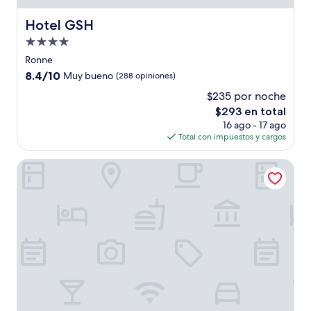
Hotel GSH
Hotel GSH
Propiedad
de
Ronne
4.0
8.4
8.4/10
Muy bueno
(288 opiniones)
estrellas
de
$235 por noche
10,
El
$293 en total
Muy
precio
bueno,
16 ago - 17 ago
actual
(288
Total con impuestos y cargos
es
opiniones)
de
Hotel Friheden ApS
$293