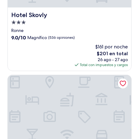
Hotel Skovly
Hotel Skovly
Propiedad
de
Ronne
3.0
9.0
9.0/10
Magnífico
(536 opiniones)
estrellas
de
$161 por noche
10,
El
$201 en total
Magnífico,
precio
(536
26 ago - 27 ago
actual
opiniones)
Total con impuestos y cargos
es
de
Fredensborg Badehotel
$201