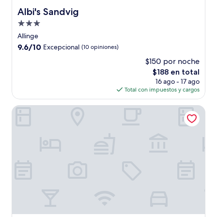
Albi's Sandvig
Albi's Sandvig
Propiedad
de
Allinge
3.0
9.6
9.6/10
Excepcional
(10 opiniones)
estrellas
de
$150 por noche
10,
El
$188 en total
Excepcional,
precio
(10
16 ago - 17 ago
actual
opiniones)
Total con impuestos y cargos
es
de
Hotel Kysten
$188