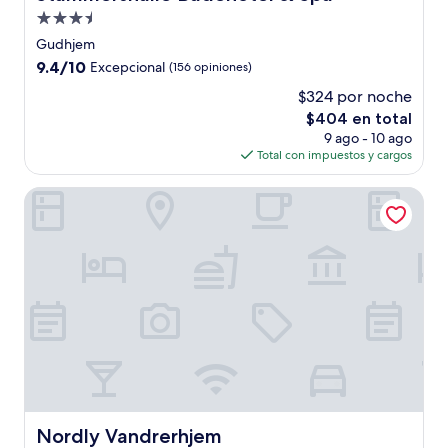
Propiedad
de
Gudhjem
3.5
9.4
9.4/10
Excepcional
(156 opiniones)
estrellas
de
$324 por noche
10,
El
$404 en total
Excepcional,
precio
(156
9 ago - 10 ago
actual
opiniones)
Total con impuestos y cargos
es
de
Nordly Vandrerhjem
$404
Nordly Vandrerhjem
Nordly Vandrerhjem