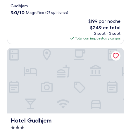
de
Gudhjem
3.5
9.0
9.0/10
Magnífico
(57 opiniones)
estrellas
de
$199 por noche
10,
El
$249 en total
Magnífico,
precio
(57
2 sept - 3 sept
actual
opiniones)
Total con impuestos y cargos
es
de
Hotel Gudhjem
$249
Hotel Gudhjem
Hotel Gudhjem
Propiedad