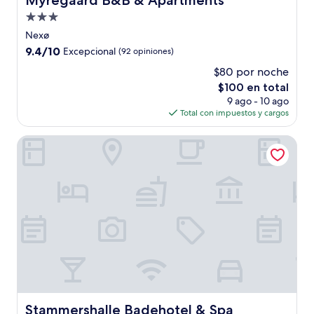
Myregaard B&B & Apartments
Propiedad
de
Nexø
3.0
9.4
9.4/10
Excepcional
(92 opiniones)
estrellas
de
$80 por noche
10,
El
$100 en total
Excepcional,
precio
(92
9 ago - 10 ago
actual
opiniones)
Total con impuestos y cargos
es
de
Stammershalle Badehotel & Spa
$100
Stammershalle Badehotel & Spa
Stammershalle Badehotel & Spa