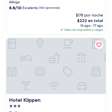
de
Allinge
3.0
8.8
8.8/10
Excelente
(163 opiniones)
estrellas
de
$178 por noche
10,
El
$222 en total
Excelente,
precio
(163
16 ago - 17 ago
actual
opiniones)
Total con impuestos y cargos
es
de
Hotel Klippen
$222
Hotel Klippen
Hotel Klippen
Propiedad
de