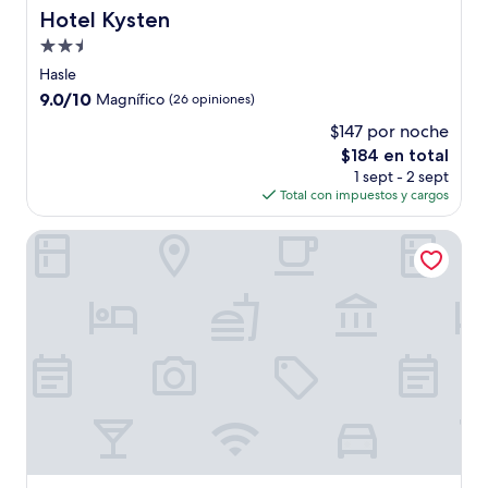
Hotel Kysten
Hotel Kysten
Propiedad
de
Hasle
2.5
9.0
9.0/10
Magnífico
(26 opiniones)
estrellas
de
$147 por noche
10,
El
$184 en total
Magnífico,
precio
(26
1 sept - 2 sept
actual
opiniones)
Total con impuestos y cargos
es
de
Sandkaas Badehotel
$184