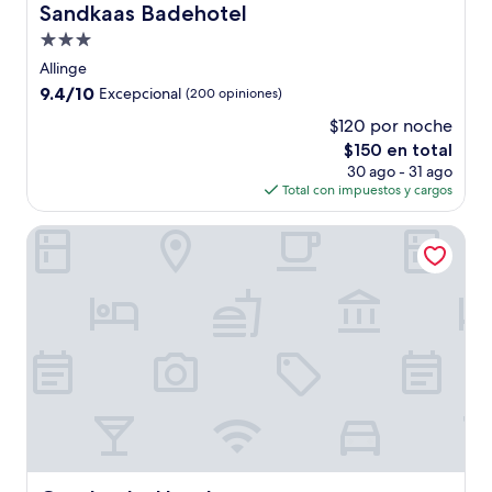
Sandkaas Badehotel
Sandkaas Badehotel
Propiedad
de
Allinge
3.0
9.4
9.4/10
Excepcional
(200 opiniones)
estrellas
de
$120 por noche
10,
El
$150 en total
Excepcional,
precio
(200
30 ago - 31 ago
actual
opiniones)
Total con impuestos y cargos
es
de
Grønbechs Hotel
$150