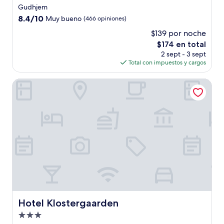
de
Gudhjem
3.0
8.4
8.4/10
Muy bueno
(466 opiniones)
estrellas
de
$139 por noche
10,
El
$174 en total
Muy
precio
bueno,
2 sept - 3 sept
actual
(466
Total con impuestos y cargos
es
opiniones)
de
Hotel Klostergaarden
$174
Hotel Klostergaarden
Hotel Klostergaarden
Propiedad