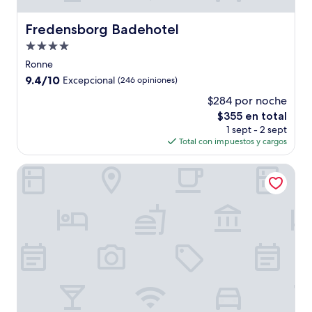
Fredensborg Badehotel
Fredensborg Badehotel
Propiedad
de
Ronne
4.0
9.4
9.4/10
Excepcional
(246 opiniones)
estrellas
de
$284 por noche
10,
El
$355 en total
Excepcional,
precio
(246
1 sept - 2 sept
actual
opiniones)
Total con impuestos y cargos
es
de
Hotel GSH
$355