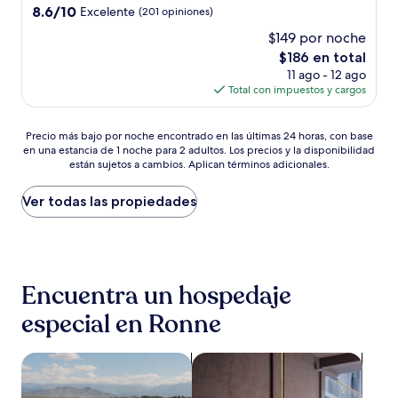
2.5
8.6
8.6/10
Excelente
(201 opiniones)
estrellas
de
$149 por noche
10,
El
$186 en total
Excelente,
precio
(201
11 ago - 12 ago
actual
opiniones)
Total con impuestos y cargos
es
de
Precio
$186
Precio más bajo por noche encontrado en las últimas 24 horas, con base
en una estancia de 1 noche para 2 adultos. Los precios y la disponibilidad
más
están sujetos a cambios. Aplican términos adicionales.
bajo
por
noche
Ver todas las propiedades
encontrado
en
las
últimas
24
Encuentra un hospedaje
horas,
con
especial en Ronne
base
en
una
Buscar propiedades con alberca
Buscar propiedades que acepta
estancia
de