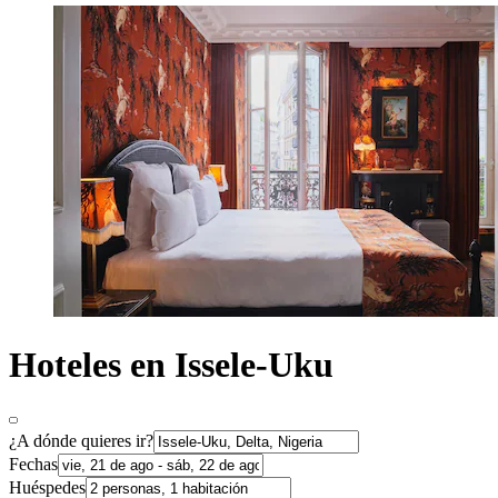
Hoteles en Issele-Uku
¿A dónde quieres ir?
Fechas
Huéspedes