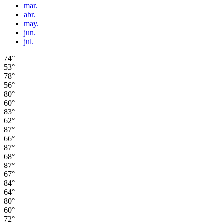
mar.
abr.
may.
jun.
jul.
74°
53°
78°
56°
80°
60°
83°
62°
87°
66°
87°
68°
87°
67°
84°
64°
80°
60°
72°