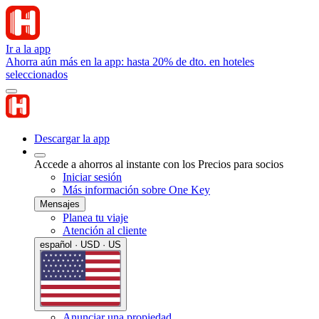
Ir a la app
Ahorra aún más en la app: hasta 20% de dto. en hoteles
seleccionados
Descargar la app
Accede a ahorros al instante con los Precios para socios
Iniciar sesión
Más información sobre One Key
Mensajes
Planea tu viaje
Atención al cliente
español · USD · US
Anunciar una propiedad