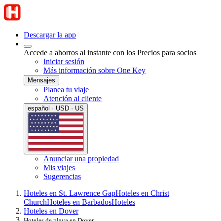
Descargar la app
Accede a ahorros al instante con los Precios para socios
Iniciar sesión
Más información sobre One Key
Mensajes
Planea tu viaje
Atención al cliente
español · USD · US
Anunciar una propiedad
Mis viajes
Sugerencias
Hoteles en St. Lawrence Gap
Hoteles en Christ
Church
Hoteles en Barbados
Hoteles
Hoteles en Dover
Hoteles de playa en Dover