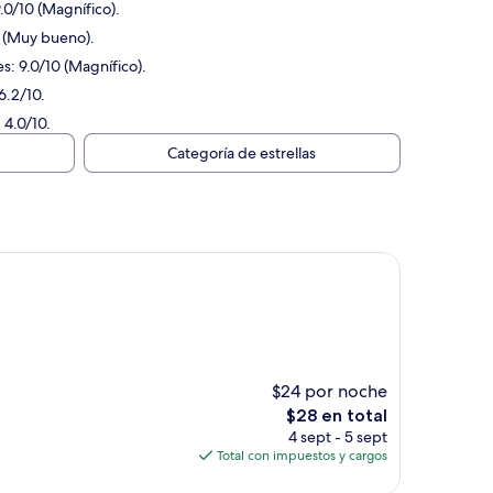
.0/10 (Magnífico).
0 (Muy bueno).
: 9.0/10 (Magnífico).
6.2/10.
 4.0/10.
Categoría de estrellas
$24 por noche
El
$28 en total
precio
4 sept - 5 sept
actual
Total con impuestos y cargos
es