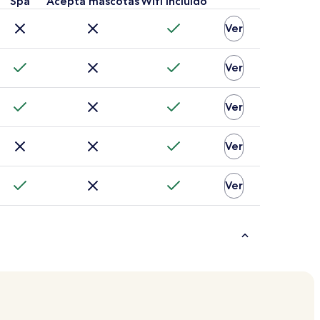
Spa
Acepta mascotas
Wifi incluido
Ver
Ver
Ver
Ver
Ver