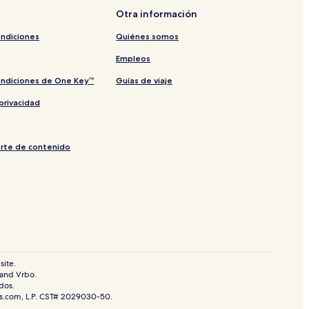
Otra información
ondiciones
Quiénes somos
Empleos
ondiciones de One Key™
Guías de viaje
privacidad
orte de contenido
site.
 and Vrbo.
dos.
ls.com, L.P. CST# 2029030-50.