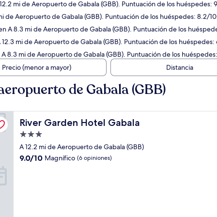
 12.2 mi de Aeropuerto de Gabala (GBB). Puntuación de los huéspedes: 9
 mi de Aeropuerto de Gabala (GBB). Puntuación de los huéspedes: 8.2/1
 en A 8.3 mi de Aeropuerto de Gabala (GBB). Puntuación de los huéspedes
A 12.3 mi de Aeropuerto de Gabala (GBB). Puntuación de los huéspedes: 
n A 8.3 mi de Aeropuerto de Gabala (GBB). Puntuación de los huéspedes:
Precio (menor a mayor)
Distancia
aeropuerto de Gabala (GBB)
River Garden Hotel Gabala
River Garden Hotel Gabala
Propiedad
de
A 12.2 mi de Aeropuerto de Gabala (GBB)
3.0
9.0
9.0/10
Magnífico
(6 opiniones)
estrellas
de
10,
Magnífico,
(6
opiniones)