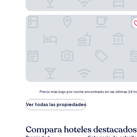
Chukhur Gabala Museum Hotel
Precio
Precio más bajo por noche encontrado en las últimas 24 hor
más
bajo
Ver todas las propiedades
por
noche
encontrado
en
Compara hoteles destacados 
las
últimas