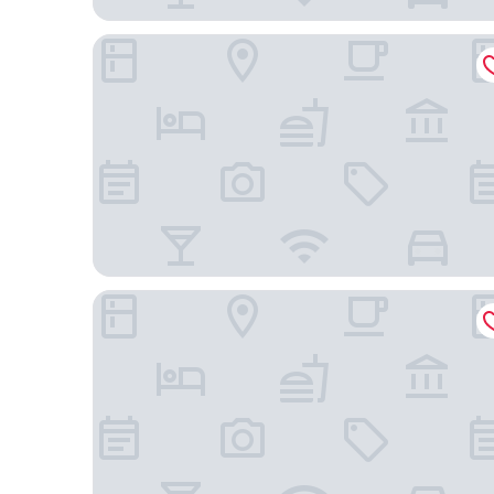
Gabala Tufandag City Hotel
Gabala Glamping Park Resort