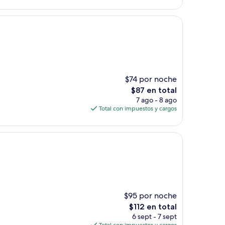
de
$142
$74 por noche
El
$87 en total
precio
7 ago - 8 ago
actual
Total con impuestos y cargos
es
de
$87
$95 por noche
El
$112 en total
precio
6 sept - 7 sept
actual