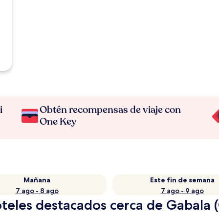
i
Obtén recompensas de viaje con
One Key
Mañana
Este fin de semana
7 ago - 8 ago
7 ago - 9 ago
teles destacados cerca de Gabala 