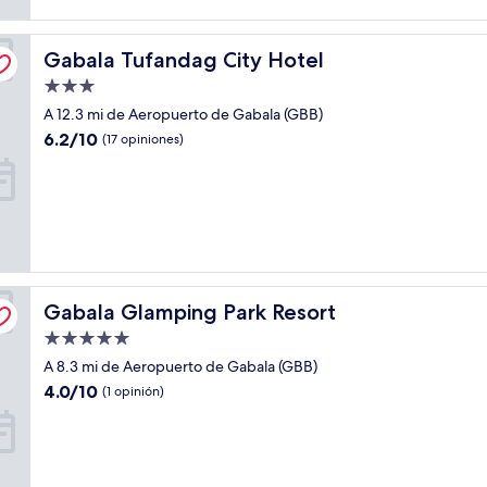
Gabala Tufandag City Hotel
Gabala Tufandag City Hotel
Propiedad
de
A 12.3 mi de Aeropuerto de Gabala (GBB)
3.0
6.2
6.2/10
(17 opiniones)
estrellas
de
10,
(17
opiniones)
Gabala Glamping Park Resort
Gabala Glamping Park Resort
Propiedad
de
A 8.3 mi de Aeropuerto de Gabala (GBB)
5.0
4.0
4.0/10
(1 opinión)
estrellas
de
10,
(1
opinión)