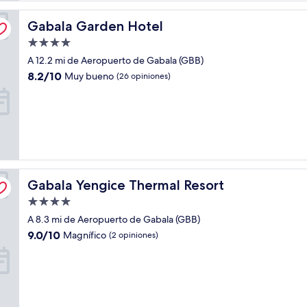
Gabala Garden Hotel
Gabala Garden Hotel
Propiedad
de
A 12.2 mi de Aeropuerto de Gabala (GBB)
4.0
8.2
8.2/10
Muy bueno
(26 opiniones)
estrellas
de
10,
Muy
bueno,
(26
opiniones)
Gabala Yengice Thermal Resort
Gabala Yengice Thermal Resort
Propiedad
de
A 8.3 mi de Aeropuerto de Gabala (GBB)
4.0
9.0
9.0/10
Magnífico
(2 opiniones)
estrellas
de
10,
Magnífico,
(2
opiniones)