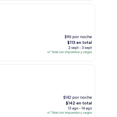
de
$28
$96 por noche
El
$113 en total
precio
2 sept - 3 sept
actual
Total con impuestos y cargos
es
de
$113
$142 por noche
El
$142 en total
precio
13 ago - 14 ago
actual
Total con impuestos y cargos
es