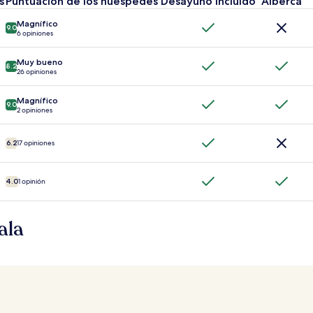
s
Puntuación de los huéspedes
Desayuno incluido
Alberca
Magnífico
9.0
6 opiniones
Muy bueno
8.2
26 opiniones
Magnífico
9.0
2 opiniones
6.2
17 opiniones
4.0
1 opinión
ala