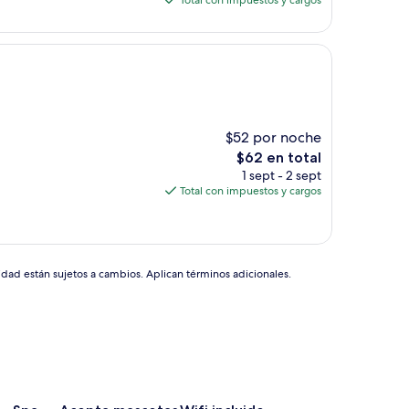
Total con impuestos y cargos
es
de
$112
$52 por noche
El
$62 en total
precio
1 sept - 2 sept
actual
Total con impuestos y cargos
es
de
$62
idad están sujetos a cambios. Aplican términos adicionales.