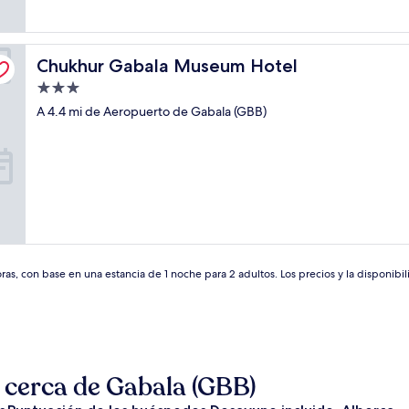
Chukhur Gabala Museum Hotel
Chukhur Gabala Museum Hotel
Propiedad
de
A 4.4 mi de Aeropuerto de Gabala (GBB)
3.0
estrellas
as, con base en una estancia de 1 noche para 2 adultos. Los precios y la disponibil
cerca de Gabala (GBB)