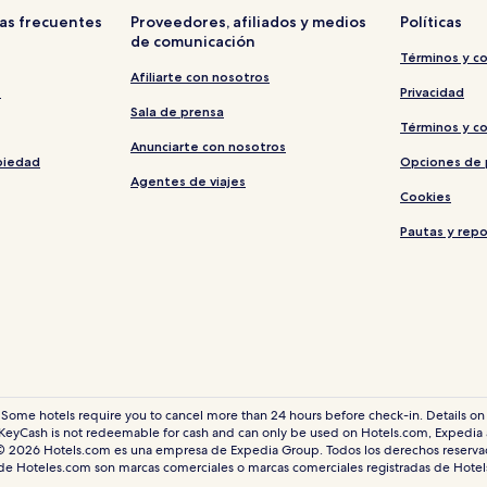
as frecuentes
Proveedores, afiliados y medios
Políticas
de comunicación
Términos y c
Afiliarte con nosotros
s
Privacidad
Sala de prensa
Términos y c
Anunciarte con nosotros
piedad
Opciones de 
Agentes de viajes
Cookies
Pautas y rep
 Some hotels require you to cancel more than 24 hours before check-in. Details on 
eyCash is not redeemable for cash and can only be used on Hotels.com, Expedia
© 2026 Hotels.com es una empresa de Expedia Group. Todos los derechos reserva
 de Hoteles.com son marcas comerciales o marcas comerciales registradas de Hote