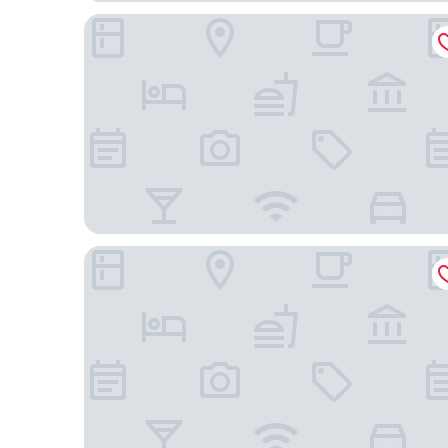
Gabala Garden Hotel
Gabala Yengice Thermal Resort