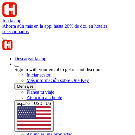
Ir a la app
Ahorra aún más en la app: hasta 20% de dto. en hoteles
seleccionados
Descargar la app
Sign in with your email to get instant discounts
Iniciar sesión
Más información sobre One Key
Mensajes
Planea tu viaje
Atención al cliente
español · USD · US
Anunciar una propiedad