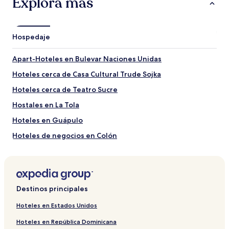
Explora más
Atracciones para visitar cerca de Bulevar Naciones
Unidas
Hospedaje
Estadio Olímpico Atahualpa
Campus Queri de la Universidad de Las Américas
Apart-Hoteles en Bulevar Naciones Unidas
Plaza Foch
Parque Bicentenario
Hoteles cerca de Casa Cultural Trude Sojka
Universidad Central de Ecuador
Hoteles cerca de Teatro Sucre
Otros puntos de interés cerca de Bulevar Naciones
Hostales en La Tola
Unidas
Hoteles en Guápulo
Centro comercial Quicentro Shopping
Centro comercial Iñaquito
Hoteles de negocios en Colón
Centro comercial El Jardín
Hoteles cerca de Casa de la Música
Casa de la Música
Mercado artesanal de La Mariscal
Hoteles de negocios en Miraflores
Hoteles cerca de Mirador de Guápulo
Destinos principales
Hoteles cerca de Microteatro Uio
Hoteles en Estados Unidos
Hostales en Quito
Hoteles en República Dominicana
Hoteles cerca de Supercines