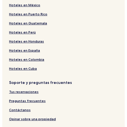
Hoteles en México
Hoteles cerca de Parque Bicentenario
Hoteles en Puerto Rico
Hoteles en Belisario Quevedo
Hoteles en Guatemala
Hoteles con alberca cerca de Bulevar Naciones Unidas
Hoteles en Perú
Hoteles LGBTQIA cerca de Bulevar Naciones Unidas
Hoteles en González Suárez
Hoteles en Honduras
Hoteles en Colón
Hoteles en España
Hoteles cerca de Estadio Olímpico Atahualpa
Hoteles en Colombia
Hoteles cerca de Museo Mindalae
Hoteles en Cuba
Hoteles con estacionamiento en La Paz
Soporte y preguntas frecuentes
Hoteles y resorts con spa cerca de Bulevar Naciones
Unidas
Tus reservaciones
Hoteles en La Colón
Preguntas frecuentes
Departamentos en Bellavista
Contáctanos
Hoteles cerca de Centro comercial Iñaquito
Opinar sobre una propiedad
Hoteles en Distrito financiero