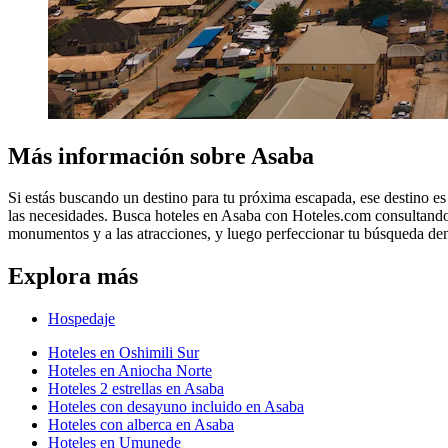
Más información sobre Asaba
Si estás buscando un destino para tu próxima escapada, ese destino e
las necesidades. Busca hoteles en Asaba con Hoteles.com consultando 
monumentos y a las atracciones, y luego perfeccionar tu búsqueda dent
Explora más
Hospedaje
Hoteles en Oshimili Sur
Hoteles en Aniocha Norte
Hoteles 2 estrellas en Asaba
Hoteles con desayuno incluido en Asaba
Hoteles con alberca en Asaba
Hoteles en Umunede