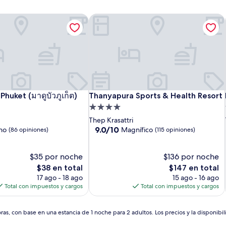
Thanyapura Sports & Health Resort
uket (มาดูบัวภูเก็ต)
Thanyapura Sports & Health Resort
huket (มาดูบัวภูเก็ต)
Thanyapura Sports & Health Resort
uket (มาดูบัวภูเก็ต)
Propiedad
de
Thep Krasattri
4.0
9.0
9.0/10
no
Magnífico
(86 opiniones)
(115 opiniones)
de
estrellas
10,
$35 por noche
Magnífico,
$136 por noche
(115
El
El
$38 en total
$147 en total
opiniones)
precio
precio
17 ago - 18 ago
15 ago - 16 ago
actual
actual
Total con impuestos y cargos
Total con impuestos y cargos
es
es
de
de
$38
$147
as, con base en una estancia de 1 noche para 2 adultos. Los precios y la disponibil