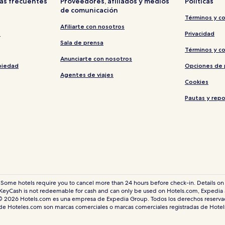
as frecuentes
Proveedores, afiliados y medios
Políticas
de comunicación
Hoteles familiares en Laguna
Términos y c
Hoteles familiares en Phuket
Afiliarte con nosotros
s
Privacidad
Hoteles 3 estrellas en Kamala
Sala de prensa
Términos y c
Hoteles 5 estrellas en Sa Khu
Anunciarte con nosotros
piedad
Opciones de 
Hostales en Sa Khu
Agentes de viajes
Cookies
Resorts en Sa Khu
Pautas y rep
Hoteles cerca de Santuario de 
Hoteles cerca de La Plaza Surin
Hoteles familiares en Pa Klok
Resorts en Phuket
Hoteles con gimnasio en Sa Khu
Hoteles de lujo en Kamala
 Some hotels require you to cancel more than 24 hours before check-in. Details on 
eyCash is not redeemable for cash and can only be used on Hotels.com, Expedia
Hoteles 4 estrellas en Chalong
© 2026 Hotels.com es una empresa de Expedia Group. Todos los derechos reserva
Hoteles de playa en Sa Khu
 de Hoteles.com son marcas comerciales o marcas comerciales registradas de Hote
Hoteles familiares en Thep Kras