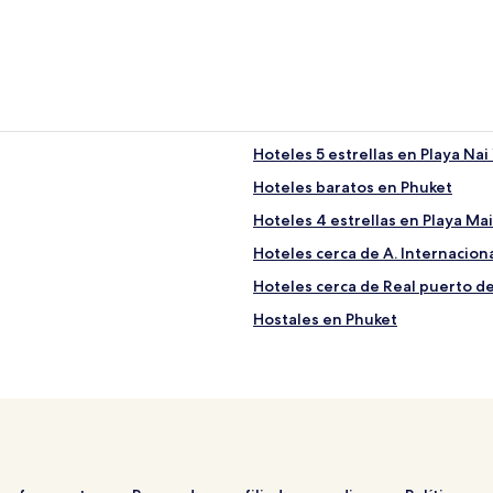
Hoteles 5 estrellas en Playa Nai
Hoteles baratos en Phuket
Hoteles 4 estrellas en Playa Ma
Hoteles cerca de A. Internacion
Hoteles cerca de Real puerto d
Hostales en Phuket
Hoteles 5 estrellas en Kata
Hoteles cerca de Playa Mai Kha
Hoteles 3 estrellas en Playa Nai
Hoteles en Sa Khu
Hoteles cerca de Parque temáti