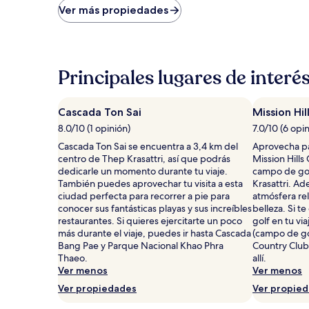
bajo
Ver más propiedades
por
noche
encontrado
en
las
Principales lugares de interé
últimas
24
horas,
Cascada Ton Sai
Mission Hil
con
8.0/10 (1 opinión)
7.0/10 (6 opi
base
en
Cascada Ton Sai se encuentra a 3,4 km del
Aprovecha pa
una
centro de Thep Krasattri, así que podrás
Mission Hills
estancia
dedicarle un momento durante tu viaje.
campo de gol
de
También puedes aprovechar tu visita a esta
Krasattri. Ad
1
ciudad perfecta para recorrer a pie para
atmósfera rel
noche
conocer sus fantásticas playas y sus increíbles
belleza. Si t
para
restaurantes. Si quieres ejercitarte un poco
golf en tu via
2
más durante el viaje, puedes ir hasta Cascada
(campo de go
adultos.
Bang Pae y Parque Nacional Khao Phra
Country Club
Los
Thaeo.
allí.
precios
Ver menos
Ver menos
y
Ver propiedades
Ver propie
la
disponibilidad