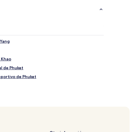
 Yang
i Khao
al de Phuket
eportivo de Phuket
o
 Yang
co Phuket FantaSea