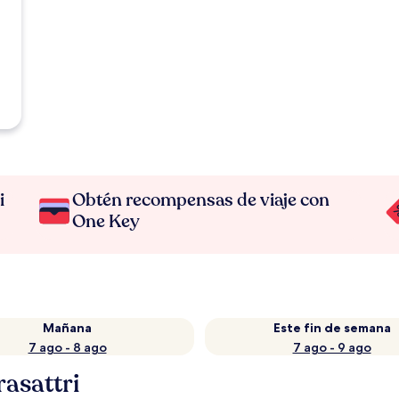
i
Obtén recompensas de viaje con
One Key
Mañana
Este fin de semana
7 ago - 8 ago
7 ago - 9 ago
rasattri