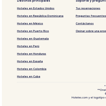
Destinos principales
Soporte y pregunt
Hoteles 2 estrellas en Patong
Hoteles en Estados Unidos
Tus reservaciones
Hoteles cerca de Big C Market Kamala
Hoteles en República Dominicana
Preguntas frecuente
Hoteles LGBTQIA cerca de Playa Mai Khao
Hoteles en México
Contáctanos
Hoteles 4 estrellas en Karon
Hoteles en Puerto Rico
Opinar sobre una pro
Hoteles cerca de Playa Bang Tao
Hoteles en Guatemala
Casas de huéspedes en Phuket
Hoteles en Perú
Hoteles de playa en Laguna
Hoteles en Honduras
Hoteles en Ban Bo Han
Hoteles en España
Hoteles de lujo en Pa Klok
Hoteles en Choeng Thale
Hoteles en Colombia
Villas en Phuket
Hoteles en Cuba
Hoteles 4 estrellas en Mai Khão
*
**OneK
Hoteles de playa en Kamala
Hoteles 3 estrellas en Patong
Hoteles.com y el logotipo
Hoteles y resorts con spa en Phuket