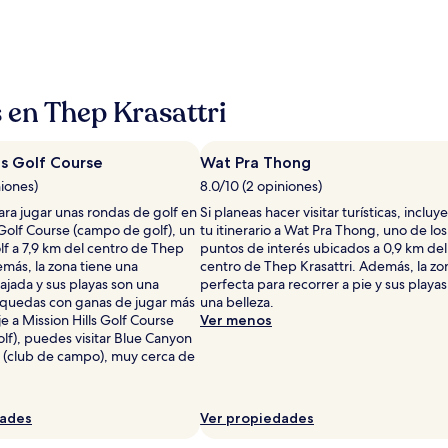
s en Thep Krasattri
ls Golf Course
Wat Pra Thong
niones)
8.0/10 (2 opiniones)
ra jugar unas rondas de golf en
Si planeas hacer visitar turísticas, incluy
 Golf Course (campo de golf), un
tu itinerario a Wat Pra Thong, uno de los
f a 7,9 km del centro de Thep
puntos de interés ubicados a 0,9 km del
emás, la zona tiene una
centro de Thep Krasattri. Además, la zo
ajada y sus playas son una
perfecta para recorrer a pie y sus playas
e quedas con ganas de jugar más
una belleza.
je a Mission Hills Golf Course
Ver menos
lf), puedes visitar Blue Canyon
 (club de campo), muy cerca de
dades
Ver propiedades