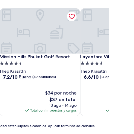
Mission Hills Phuket Golf Resort
Layantara Villas
Mission Hills Phuket Golf Resort
Layantara Villas
Mission Hills Phuket Golf Resort
Layantara Villas
Propiedad
Propiedad
de
de
Thep Krasattri
Thep Krasattri
4.5
4.5
7.2
6.6
7.2/10
6.6/10
Bueno
(49 opiniones)
(14 opiniones)
de
de
estrellas
estrellas
10,
10,
Bueno,
$34 por noche
(14
$11
(49
opiniones)
El
El
$37 en total
$1
opiniones)
precio
pre
13 ago - 14 ago
1
actual
act
Total con impuestos y cargos
Total con imp
es
es
de
de
$37
$12
idad están sujetos a cambios. Aplican términos adicionales.