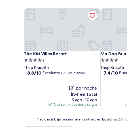
The Kiri Villas Resort
Ma Doo Bua Ph
The Kiri Villas Resort
The Kiri Villas Resort
Ma Doo Bua P
Ma Doo Bua Ph
Propiedad
Propiedad
de
de
Thep Krasattri
Thep Krasattri
4.5
4.0
8.8
7.4
8.8/10
7.4/10
Excelente
Bue
(182 opiniones)
de
de
estrellas
estrellas
10,
10,
Excelente,
$31 por noche
Bueno,
(182
(86
El
$34 en total
opiniones)
opiniones)
precio
9 ago - 10 ago
actual
Total con impuestos y cargos
es
de
Precio
$34
Precio más bajo por noche encontrado en las últimas 24 hor
más