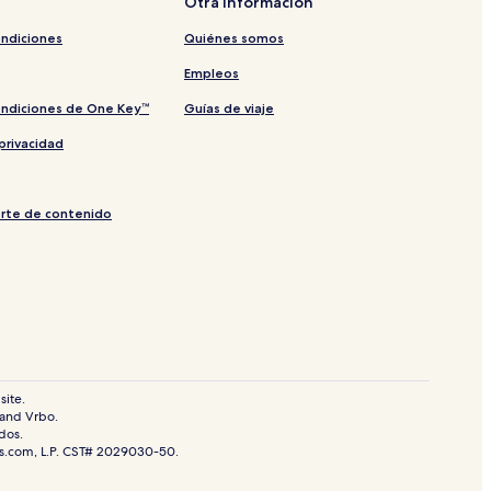
Otra información
ondiciones
Quiénes somos
Empleos
ondiciones de One Key™
Guías de viaje
privacidad
orte de contenido
elefantes de Phuket
site.
 and Vrbo.
dos.
ls.com, L.P. CST# 2029030-50.
attri