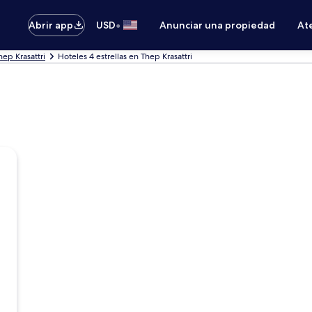
•
Abrir app
USD
Anunciar una propiedad
Ate
ep Krasattri
Hoteles 4 estrellas en Thep Krasattri