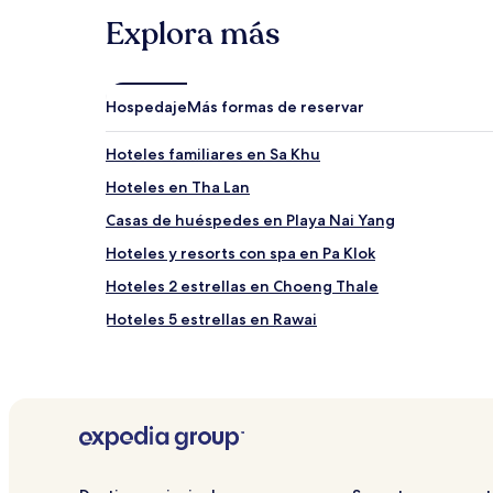
están
Explora más
sujetos
a
cambios.
Aplican
Hospedaje
Más formas de reservar
términos
adicionales.
Hoteles familiares en Sa Khu
Hoteles en Tha Lan
Casas de huéspedes en Playa Nai Yang
Hoteles y resorts con spa en Pa Klok
Hoteles 2 estrellas en Choeng Thale
Hoteles 5 estrellas en Rawai
Hoteles con estacionamiento en Tha Lan
Hoteles con cocina cerca de Playa Nai Yang
Hoteles y resorts con spa cerca de Playa Nai Yang
Hoteles baratos en Kamala
Hoteles cerca de Santuario de elefantes de Phuket