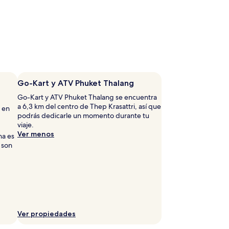
Go-Kart y ATV Phuket Thalang
Go-Kart y ATV Phuket Thalang se encuentra
a 6,3 km del centro de Thep Krasattri, así que
e en
podrás dedicarle un momento durante tu
viaje.
Ver menos
na es
 son
Ver propiedades