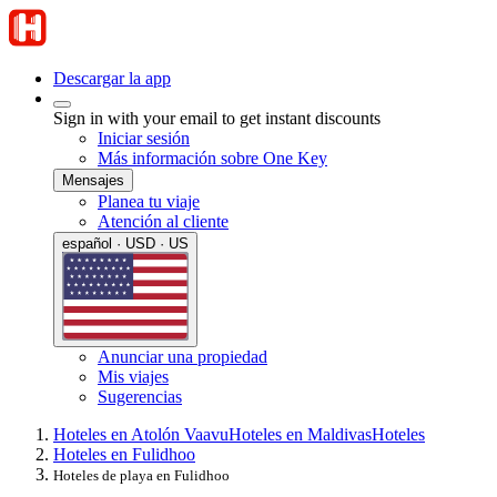
Descargar la app
Sign in with your email to get instant discounts
Iniciar sesión
Más información sobre One Key
Mensajes
Planea tu viaje
Atención al cliente
español · USD · US
Anunciar una propiedad
Mis viajes
Sugerencias
Hoteles en Atolón Vaavu
Hoteles en Maldivas
Hoteles
Hoteles en Fulidhoo
Hoteles de playa en Fulidhoo