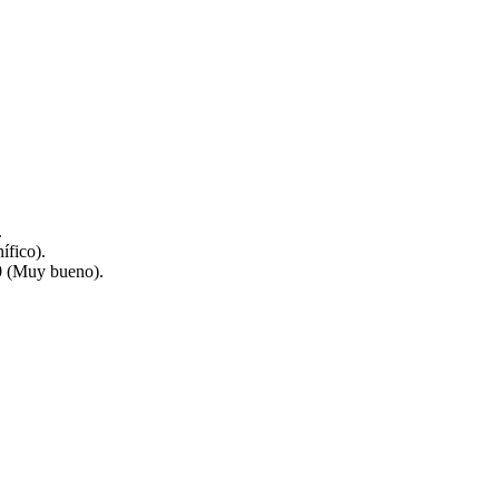
.
ífico).
0 (Muy bueno).