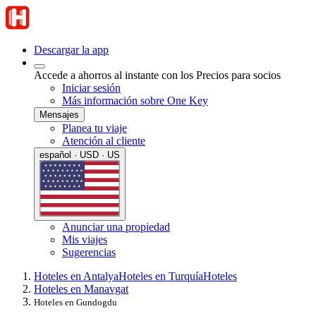
Descargar la app
Accede a ahorros al instante con los Precios para socios
Iniciar sesión
Más información sobre One Key
Mensajes
Planea tu viaje
Atención al cliente
español · USD · US
Anunciar una propiedad
Mis viajes
Sugerencias
Hoteles en Antalya
Hoteles en Turquía
Hoteles
Hoteles en Manavgat
Hoteles en Gundogdu