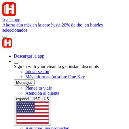
Ir a la app
Ahorra aún más en la app: hasta 20% de dto. en hoteles
seleccionados
Descargar la app
Sign in with your email to get instant discounts
Iniciar sesión
Más información sobre One Key
Mensajes
Planea tu viaje
Atención al cliente
español · USD · US
Anunciar una propiedad