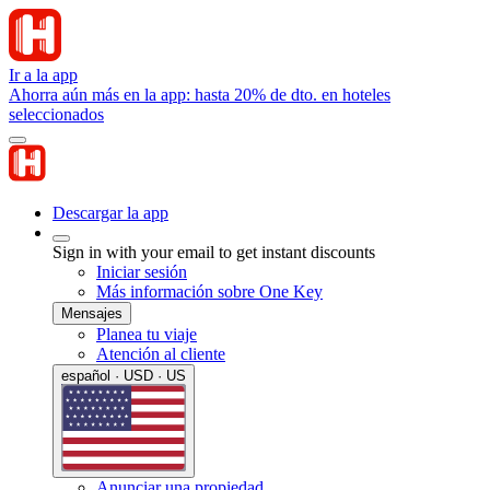
Ir a la app
Ahorra aún más en la app: hasta 20% de dto. en hoteles
seleccionados
Descargar la app
Sign in with your email to get instant discounts
Iniciar sesión
Más información sobre One Key
Mensajes
Planea tu viaje
Atención al cliente
español · USD · US
Anunciar una propiedad