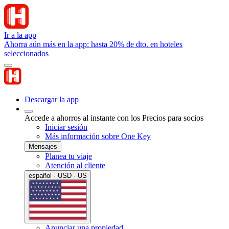
Ir a la app
Ahorra aún más en la app: hasta 20% de dto. en hoteles
seleccionados
Descargar la app
Accede a ahorros al instante con los Precios para socios
Iniciar sesión
Más información sobre One Key
Mensajes
Planea tu viaje
Atención al cliente
español · USD · US
Anunciar una propiedad