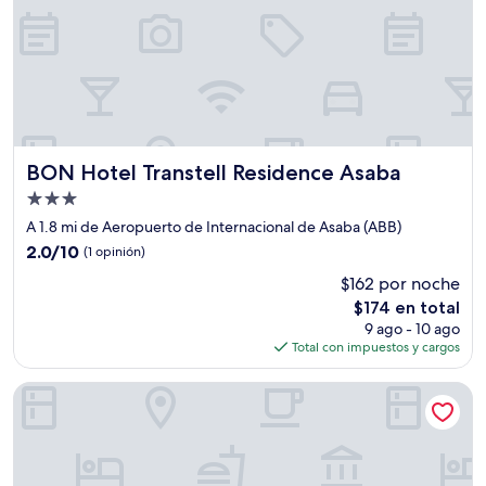
BON Hotel Transtell Residence Asaba
BON Hotel Transtell Residence Asaba
Propiedad
de
A 1.8 mi de Aeropuerto de Internacional de Asaba (ABB)
3.0
2.0
2.0/10
(1 opinión)
estrellas
de
$162 por noche
10,
El
$174 en total
(1
precio
opinión)
9 ago - 10 ago
actual
Total con impuestos y cargos
es
de
Victoria Plus Hotel & Suites
$174