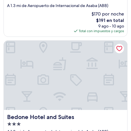
de
A 1.3 mi de Aeropuerto de Internacional de Asaba (ABB)
4.0
$170 por noche
estrellas
El
$191 en total
precio
9 ago - 10 ago
actual
Total con impuestos y cargos
es
de
Bedone Hotel and Suites
$191
Bedone Hotel and Suites
Bedone Hotel and Suites
Propiedad
de