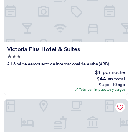
Victoria Plus Hotel & Suites
Victoria Plus Hotel & Suites
Propiedad
de
A 1.6 mi de Aeropuerto de Internacional de Asaba (ABB)
3.0
$41 por noche
estrellas
El
$44 en total
precio
9 ago - 10 ago
actual
Total con impuestos y cargos
es
de
Pinnacle Castle Hotel Asaba
$44