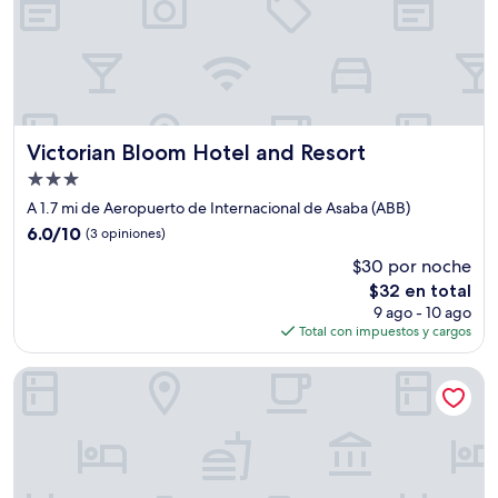
Victorian Bloom Hotel and Resort
Victorian Bloom Hotel and Resort
Propiedad
de
A 1.7 mi de Aeropuerto de Internacional de Asaba (ABB)
3.0
6.0
6.0/10
(3 opiniones)
estrellas
de
$30 por noche
10,
El
$32 en total
(3
precio
opiniones)
9 ago - 10 ago
actual
Total con impuestos y cargos
es
de
Carlisle Hotel
$32