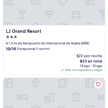
LJ Grand Resort
LJ Grand Resort
Propiedad
de
A 1.3 mi de Aeropuerto de Internacional de Asaba (ABB)
3.0
10.0
10/10
Excepcional
(1 opinión)
estrellas
de
$20 por noche
10,
El
$23 en total
Excepcional,
precio
(1
14 ago - 15 ago
actual
opinión)
Total con impuestos y cargos
es
de
Victorian Bloom Hotel and Resort
$23