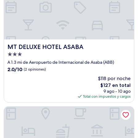
MT DELUXE HOTEL ASABA
MT DELUXE HOTEL ASABA
Propiedad
de
A 1.3 mi de Aeropuerto de Internacional de Asaba (ABB)
3.0
2.0
2.0/10
(2 opiniones)
estrellas
de
$118 por noche
10,
El
$127 en total
(2
precio
opiniones)
9 ago - 10 ago
actual
Total con impuestos y cargos
es
de
BON Hotel Transtell Residence Asaba
$127