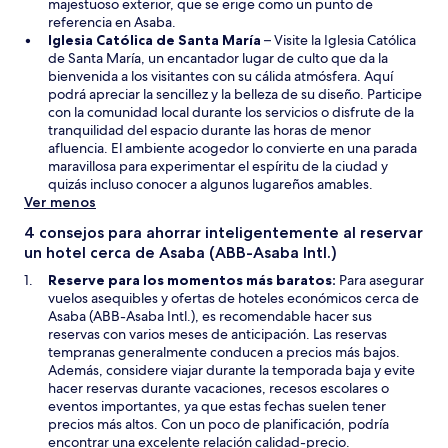
e
majestuoso exterior, que se erige como un punto de
n
referencia en Asaba.
S
u
Iglesia Católica de Santa María
– Visite la Iglesia Católica
e
n
de Santa María, un encantador lugar de culto que da la
a
a
bienvenida a los visitantes con su cálida atmósfera. Aquí
b
n
podrá apreciar la sencillez y la belleza de su diseño. Participe
r
u
con la comunidad local durante los servicios o disfrute de la
i
e
tranquilidad del espacio durante las horas de menor
r
v
afluencia. El ambiente acogedor lo convierte en una parada
á
a
maravillosa para experimentar el espíritu de la ciudad y
e
v
quizás incluso conocer a algunos lugareños amables.
n
e
Ver menos
u
n
4 consejos para ahorrar inteligentemente al reservar
n
t
un hotel cerca de Asaba (ABB-Asaba Intl.)
a
a
n
n
Reserve para los momentos más baratos:
Para asegurar
u
a
vuelos asequibles y ofertas de hoteles económicos cerca de
e
Asaba (ABB-Asaba Intl.), es recomendable hacer sus
v
reservas con varios meses de anticipación. Las reservas
a
tempranas generalmente conducen a precios más bajos.
v
Además, considere viajar durante la temporada baja y evite
e
hacer reservas durante vacaciones, recesos escolares o
n
eventos importantes, ya que estas fechas suelen tener
t
precios más altos. Con un poco de planificación, podría
a
encontrar una excelente relación calidad-precio.