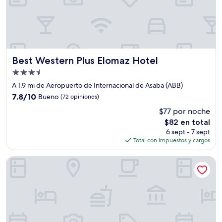
Best Western Plus Elomaz Hotel
Best Western Plus Elomaz Hotel
Propiedad
de
A 1.9 mi de Aeropuerto de Internacional de Asaba (ABB)
3.5
7.8
7.8/10
Bueno
(72 opiniones)
estrellas
de
$77 por noche
10,
El
$82 en total
Bueno,
precio
(72
6 sept - 7 sept
actual
opiniones)
Total con impuestos y cargos
es
de
LJ Grand Resort
$82