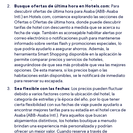
n
Busque ofertas de última hora en Hotels.com:
Para
a
descubrir ofertas de última hora para Asaba (ABB-Asaba
Intl.) en Hotels.com, comience explorando las secciones de
S
Ofertas
o Ofertas de última hora, donde puede descubrir
e
tarifas de hotel con descuento a medida que se acerca su
a
fecha de viaje. También es aconsejable habilitar alertas por
b
correo electrónico o notificaciones push para mantenerse
r
informado sobre ventas flash y promociones especiales, lo
i
que podría ayudarlo a asegurar ahorros. Además, la
r
S
herramienta
Smart Shopping
disponible en la aplicación le
á
e
permite comparar precios y servicios de hoteles,
e
a
asegurándose de que sea más probable que vea las mejores
n
b
opciones. De esta manera, si los precios bajan o las
u
r
habitaciones están disponibles, se le notificará de inmediato
n
i
para reservar su escapada.
a
r
Sea flexible con las fechas:
Los precios pueden fluctuar
n
á
debido a varios factores como la ubicación del hotel, la
u
e
categoría de estrellas y la época del año, por lo que tener
e
n
cierta flexibilidad con sus fechas de viaje puede ayudarlo a
v
u
encontrar mejores tarifas para su estadía en el hotel cerca de
a
n
Asaba (ABB-Asaba Intl.). Para aquellos que buscan
v
a
alojamientos distintivos, los hoteles boutique a menudo
e
n
brindan una experiencia más personalizada y podrían
n
u
ofrecer un mejor valor. Cuando reserve a través de