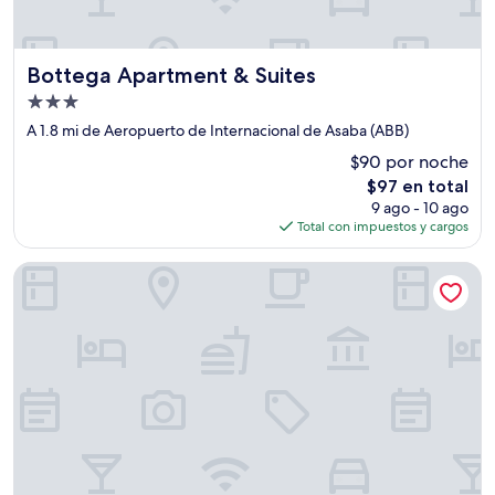
Bottega Apartment & Suites
Bottega Apartment & Suites
Propiedad
de
A 1.8 mi de Aeropuerto de Internacional de Asaba (ABB)
3.0
$90 por noche
estrellas
El
$97 en total
precio
9 ago - 10 ago
actual
Total con impuestos y cargos
es
de
Top Rank Hotel Galaxy Asaba
$97