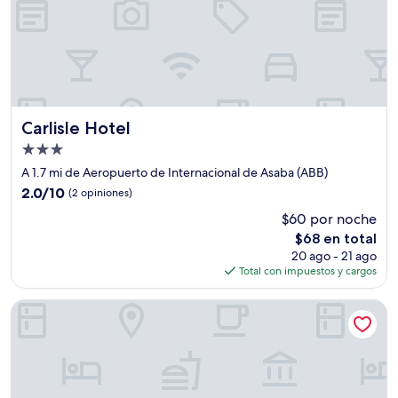
Carlisle Hotel
Carlisle Hotel
Propiedad
de
A 1.7 mi de Aeropuerto de Internacional de Asaba (ABB)
3.0
2.0
2.0/10
(2 opiniones)
estrellas
de
$60 por noche
10,
El
$68 en total
(2
precio
opiniones)
20 ago - 21 ago
actual
Total con impuestos y cargos
es
de
MT DELUXE HOTEL ASABA
$68