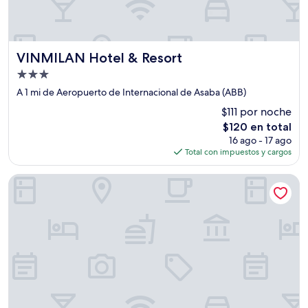
VINMILAN Hotel & Resort
VINMILAN Hotel & Resort
Propiedad
de
A 1 mi de Aeropuerto de Internacional de Asaba (ABB)
3.0
$111 por noche
estrellas
El
$120 en total
precio
16 ago - 17 ago
actual
Total con impuestos y cargos
es
de
Bottega Apartment & Suites
$120