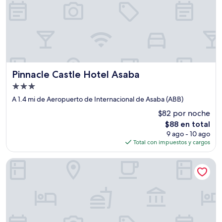
Pinnacle Castle Hotel Asaba
Pinnacle Castle Hotel Asaba
Propiedad
de
A 1.4 mi de Aeropuerto de Internacional de Asaba (ABB)
3.0
$82 por noche
estrellas
El
$88 en total
precio
9 ago - 10 ago
actual
Total con impuestos y cargos
es
de
Vienna International Hotel
$88