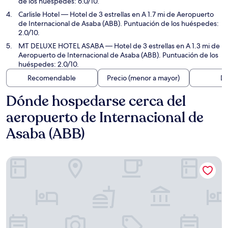
de los huéspedes: 6.0/10.
Carlisle Hotel
— Hotel de 3 estrellas en A 1.7 mi de Aeropuerto
de Internacional de Asaba (ABB). Puntuación de los huéspedes:
2.0/10.
MT DELUXE HOTEL ASABA
— Hotel de 3 estrellas en A 1.3 mi de
Aeropuerto de Internacional de Asaba (ABB). Puntuación de los
huéspedes: 2.0/10.
Recomendable
Precio (menor a mayor)
Di
Dónde hospedarse cerca del
aeropuerto de Internacional de
Asaba (ABB)
Best Western Plus Elomaz Hotel