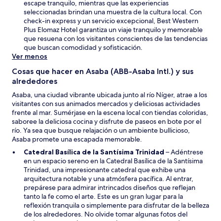
n
escape tranquilo, mientras que las experiencias
u
seleccionadas brindan una muestra de la cultura local. Con
n
check-in express y un servicio excepcional, Best Western
a
Plus Elomaz Hotel garantiza un viaje tranquilo y memorable
n
que resuena con los visitantes conscientes de las tendencias
u
que buscan comodidad y sofisticación.
e
Ver menos
v
Cosas que hacer en Asaba (ABB-Asaba Intl.) y sus
a
alrededores
v
e
Asaba, una ciudad vibrante ubicada junto al río Níger, atrae a los
n
visitantes con sus animados mercados y deliciosas actividades
t
frente al mar. Sumérjase en la escena local con tiendas coloridas,
a
saboree la deliciosa cocina y disfrute de paseos en bote por el
n
río. Ya sea que busque relajación o un ambiente bullicioso,
a
Asaba promete una escapada memorable.
S
Catedral Basílica de la Santísima Trinidad
– Adéntrese
e
en un espacio sereno en la Catedral Basílica de la Santísima
a
Trinidad, una impresionante catedral que exhibe una
b
arquitectura notable y una atmósfera pacífica. Al entrar,
r
prepárese para admirar intrincados diseños que reflejan
i
tanto la fe como el arte. Este es un gran lugar para la
r
reflexión tranquila o simplemente para disfrutar de la belleza
á
de los alrededores. No olvide tomar algunas fotos del