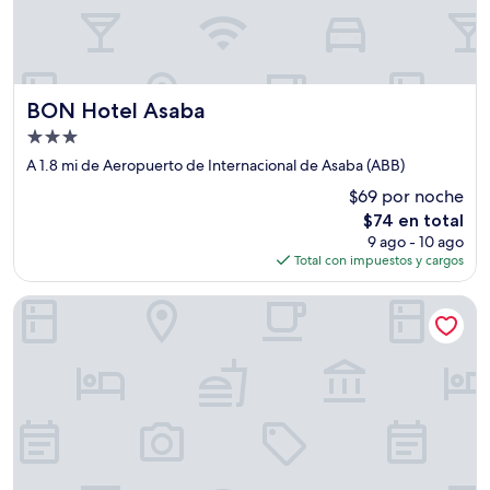
BON Hotel Asaba
BON Hotel Asaba
Propiedad
de
A 1.8 mi de Aeropuerto de Internacional de Asaba (ABB)
3.0
$69 por noche
estrellas
El
$74 en total
precio
9 ago - 10 ago
actual
Total con impuestos y cargos
es
de
VINMILAN Hotel & Resort
$74