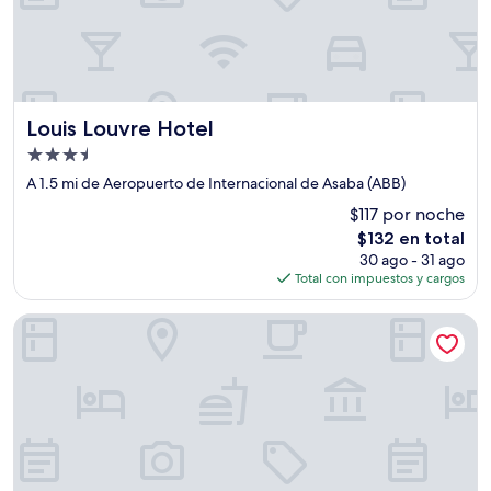
Louis Louvre Hotel
Louis Louvre Hotel
Propiedad
de
A 1.5 mi de Aeropuerto de Internacional de Asaba (ABB)
3.5
$117 por noche
estrellas
El
$132 en total
precio
30 ago - 31 ago
actual
Total con impuestos y cargos
es
de
BON Hotel Asaba
$132