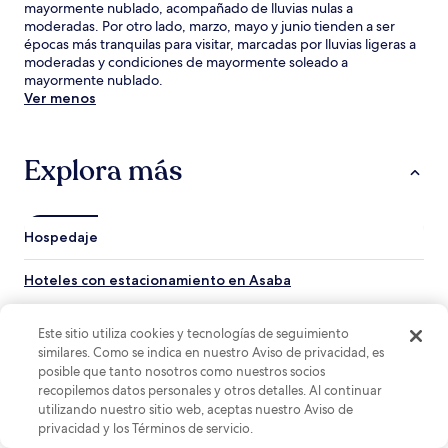
mayormente nublado, acompañado de lluvias nulas a
moderadas. Por otro lado, marzo, mayo y junio tienden a ser
épocas más tranquilas para visitar, marcadas por lluvias ligeras a
moderadas y condiciones de mayormente soleado a
mayormente nublado.
Ver menos
Explora más
Hospedaje
Hoteles con estacionamiento en Asaba
Hoteles en Umunede
Este sitio utiliza cookies y tecnologías de seguimiento
Hoteles 2 estrellas en Asaba
similares. Como se indica en nuestro Aviso de privacidad, es
Hoteles 3 estrellas en Asaba
posible que tanto nosotros como nuestros socios
recopilemos datos personales y otros detalles. Al continuar
Hoteles en Delta
utilizando nuestro sitio web, aceptas nuestro Aviso de
privacidad y los Términos de servicio.
Hoteles en Asaba