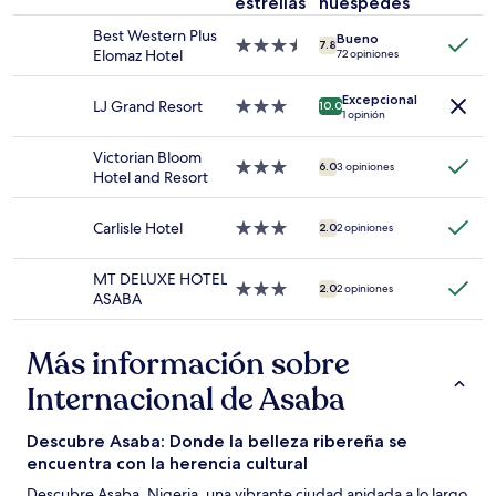
estrellas
huéspedes
noche
Best Western Plus
para
Bueno
Propiedad
7.8
Elomaz Hotel
72 opiniones
2
de
adultos.
3.5
Los
Excepcional
estrellas
LJ Grand Resort
Propiedad
10.0
1 opinión
precios
de
y
3.0
Victorian Bloom
la
estrellas
Propiedad
6.0
3 opiniones
Hotel and Resort
disponibilidad
de
están
3.0
sujetos
estrellas
Carlisle Hotel
Propiedad
2.0
2 opiniones
a
de
cambios.
3.0
Aplican
MT DELUXE HOTEL
estrellas
Propiedad
2.0
2 opiniones
términos
ASABA
de
adicionales.
3.0
estrellas
Más información sobre
Internacional de Asaba
Descubre Asaba: Donde la belleza ribereña se
encuentra con la herencia cultural
Descubre Asaba, Nigeria, una vibrante ciudad anidada a lo largo