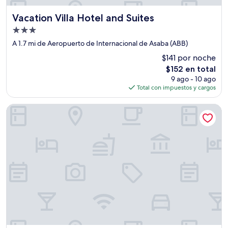
Vacation Villa Hotel and Suites
Vacation Villa Hotel and Suites
Propiedad
de
A 1.7 mi de Aeropuerto de Internacional de Asaba (ABB)
3.0
$141 por noche
estrellas
El
$152 en total
precio
9 ago - 10 ago
actual
Total con impuestos y cargos
es
de
House 21 Hotel
$152