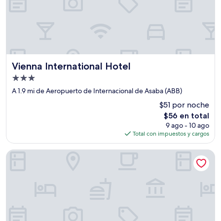
Vienna International Hotel
Vienna International Hotel
Propiedad
de
A 1.9 mi de Aeropuerto de Internacional de Asaba (ABB)
3.0
$51 por noche
estrellas
El
$56 en total
precio
9 ago - 10 ago
actual
Total con impuestos y cargos
es
de
Louis Louvre Hotel
$56