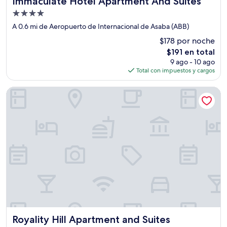
Immaculate Hotel Apartment And Suites
Propiedad
de
A 0.6 mi de Aeropuerto de Internacional de Asaba (ABB)
4.0
$178 por noche
estrellas
El
$191 en total
precio
9 ago - 10 ago
actual
Total con impuestos y cargos
es
de
Royality Hill Apartment and Suites
$191
Royality Hill Apartment and Suites
Royality Hill Apartment and Suites