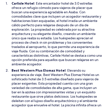
S
Carlisle Hotel
: Este encantador hotel de 3.0 estrellas
e
ofrece un refugio cómodo para viajeros de placer que
a
buscan una experiencia agradable en Asaba. Con
b
comodidades clave que incluyen un acogedor restaurante y
r
habitaciones bien equipadas, el hotel irradia un ambiente
i
cálido perfecto para relajarse después de un día de
r
exploración. La propiedad es celebrada por su atractiva
á
arquitectura y su elegante diseño, creando un ambiente
e
único que realza su estadía. Los huéspedes aprecian el
n
proceso de check-in sin problemas y los convenientes
u
traslados al aeropuerto, lo que permite una experiencia de
n
viaje fluida. Con su combinación de comodidad y
a
características distintivas, Carlisle Hotel se destaca como una
n
opción preferida para aquellos que buscan relajarse en un
u
ambiente acogedor.
e
S
Best Western Plus Elomaz Hotel
: Elevando su
v
e
experiencia de viaje, Best Western Plus Elomaz Hotel es un
a
a
sofisticado hotel de 3.5 estrellas diseñado para viajeros de
v
b
placer exigentes. Esta propiedad cuenta con una gran
e
r
variedad de comodidades de alta gama, que incluyen un
n
i
bar en la azotea con impresionantes vistas y un exquisito
t
r
restaurante que sirve platos deliciosos. Los huéspedes se
a
á
deleitan con el lujoso diseño arquitectónico y el ambiente
n
e
acogedor que envuelve el hotel. La piscina infinita ofrece un
a