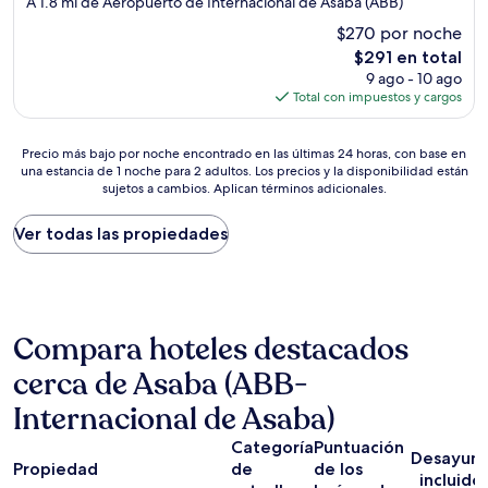
A 1.8 mi de Aeropuerto de Internacional de Asaba (ABB)
3.0
$270 por noche
estrellas
El
$291 en total
precio
9 ago - 10 ago
actual
Total con impuestos y cargos
es
de
Precio
$291
Precio más bajo por noche encontrado en las últimas 24 horas, con base en
una estancia de 1 noche para 2 adultos. Los precios y la disponibilidad están
más
sujetos a cambios. Aplican términos adicionales.
bajo
por
noche
Ver todas las propiedades
encontrado
en
las
últimas
24
Compara hoteles destacados
horas,
con
cerca de Asaba (ABB-
base
en
Internacional de Asaba)
una
Categoría
Puntuación
estancia
Desayun
de
Propiedad
de
de los
incluido
1