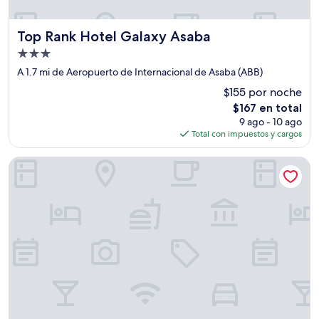
Top Rank Hotel Galaxy Asaba
Top Rank Hotel Galaxy Asaba
Propiedad
de
A 1.7 mi de Aeropuerto de Internacional de Asaba (ABB)
3.0
$155 por noche
estrellas
El
$167 en total
precio
9 ago - 10 ago
actual
Total con impuestos y cargos
es
de
Vacation Villa Hotel and Suites
$167