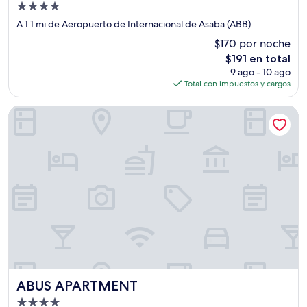
Propiedad
de
A 1.1 mi de Aeropuerto de Internacional de Asaba (ABB)
4.0
$170 por noche
estrellas
El
$191 en total
precio
9 ago - 10 ago
actual
Total con impuestos y cargos
es
de
ABUS APARTMENT
$191
ABUS APARTMENT
ABUS APARTMENT
Propiedad