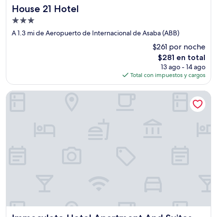
House 21 Hotel
House 21 Hotel
Propiedad
de
A 1.3 mi de Aeropuerto de Internacional de Asaba (ABB)
3.0
$261 por noche
estrellas
El
$281 en total
precio
13 ago - 14 ago
actual
Total con impuestos y cargos
es
de
Immaculate Hotel Apartment And Suites
$281
Immaculate Hotel Apartment And Suites