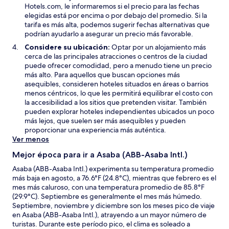
t
e
Hotels.com, le informaremos si el precio para las fechas
a
v
elegidas está por encima o por debajo del promedio. Si la
n
a
tarifa es más alta, podemos sugerir fechas alternativas que
a
v
podrían ayudarlo a asegurar un precio más favorable.
e
Considere su ubicación:
Optar por un alojamiento más
n
cerca de las principales atracciones o centros de la ciudad
t
puede ofrecer comodidad, pero a menudo tiene un precio
a
más alto. Para aquellos que buscan opciones más
n
asequibles, consideren hoteles situados en áreas o barrios
a
menos céntricos, lo que les permitirá equilibrar el costo con
la accesibilidad a los sitios que pretenden visitar. También
pueden explorar hoteles independientes ubicados un poco
más lejos, que suelen ser más asequibles y pueden
proporcionar una experiencia más auténtica.
Ver menos
Mejor época para ir a Asaba (ABB-Asaba Intl.)
Asaba (ABB-Asaba Intl.) experimenta su temperatura promedio
más baja en agosto, a 76.6°F (24.8°C), mientras que febrero es el
mes más caluroso, con una temperatura promedio de 85.8°F
(29.9°C). Septiembre es generalmente el mes más húmedo.
Septiembre, noviembre y diciembre son los meses pico de viaje
en Asaba (ABB-Asaba Intl.), atrayendo a un mayor número de
turistas. Durante este período pico, el clima es soleado a