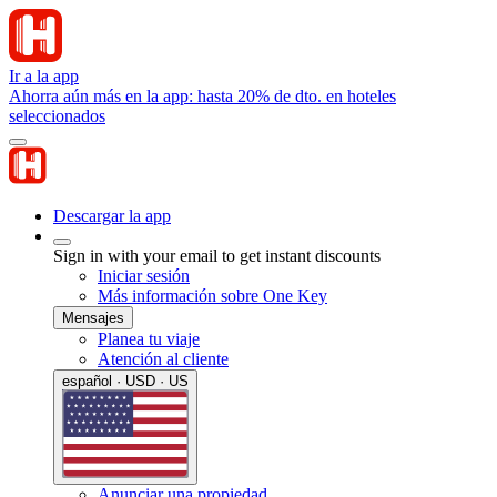
Ir a la app
Ahorra aún más en la app: hasta 20% de dto. en hoteles
seleccionados
Descargar la app
Sign in with your email to get instant discounts
Iniciar sesión
Más información sobre One Key
Mensajes
Planea tu viaje
Atención al cliente
español · USD · US
Anunciar una propiedad