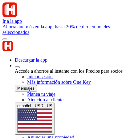
Ir a la app
Ahorra aún más en la app: hasta 20% de dto. en hoteles
seleccionados
Descargar la app
Accede a ahorros al instante con los Precios para socios
Iniciar sesión
Más información sobre One Key
Mensajes
Planea tu viaje
Atención al cliente
español · USD · US
Anunciar una propiedad