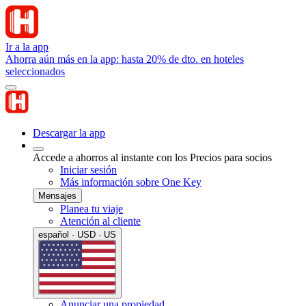
Ir a la app
Ahorra aún más en la app: hasta 20% de dto. en hoteles
seleccionados
Descargar la app
Accede a ahorros al instante con los Precios para socios
Iniciar sesión
Más información sobre One Key
Mensajes
Planea tu viaje
Atención al cliente
español · USD · US
Anunciar una propiedad