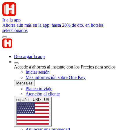
Ir a la app
Ahorra aún más en la app: hasta 20% de dto. en hoteles
seleccionados
Descargar la app
Accede a ahorros al instante con los Precios para socios
Iniciar sesión
Más información sobre One Key
Mensajes
Planea tu viaje
Atención al cliente
español · USD · US
Anunciar una propiedad