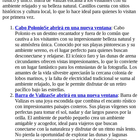
rústico y único. Barra de Valizas encanta a los visitantes con su
ambiente relajado y su belleza natural. Castillos cuenta con sitios
históricos y cultura local, lo que lo hace ideal para quienes lo visitan
por primera vez.
Cabo Polonio
Se abrirá en una nueva ventana
: Cabo
Polonio es un destino encantador y fuera de lo común que
cautiva a los visitantes con su impresionante belleza natural y
su atmósfera única. Conocido por sus playas pintorescas y su
ambiente sereno, es el lugar perfecto para quienes buscan
desconectarse y relajarse. El icónico faro y las dunas de arena
circundantes ofrecen vistas impresionantes, lo que lo convierte
en un lugar fantástico para los entusiastas de la fotografía. Los
amantes de la vida silvestre apreciarán la cercana colonia de
lobos marinos, y la falta de electricidad tradicional se suma al
ambiente relajado, lo que le permite disfrutar de un retiro
pacífico bajo las estrellas.
Barra de Valizas
Se abrirá en una nueva ventana
: Barra de
Valizas es una joya escondida que combina el encanto rústico
con impresionantes paisajes costeros. Sus playas vírgenes son
perfectas para tomar el sol, nadar y dar largos paseos por la
orilla. El ambiente de pueblo pequeño crea un ambiente
amigable y acogedor, ideal para viajeros que buscan
conectarse con la naturaleza y disfrutar de un ritmo más lento.
No pierda la oportunidad de explorar las dunas y lagunas