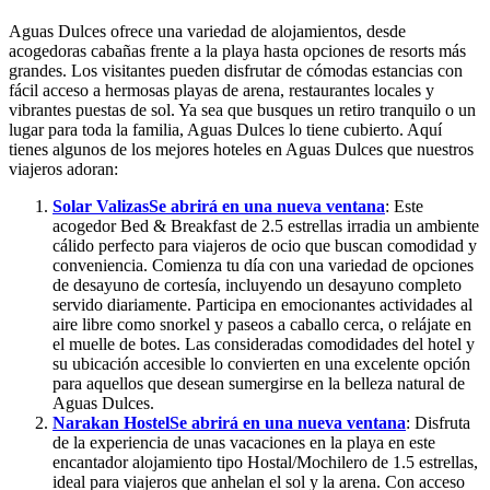
Aguas Dulces ofrece una variedad de alojamientos, desde
acogedoras cabañas frente a la playa hasta opciones de resorts más
grandes. Los visitantes pueden disfrutar de cómodas estancias con
fácil acceso a hermosas playas de arena, restaurantes locales y
vibrantes puestas de sol. Ya sea que busques un retiro tranquilo o un
lugar para toda la familia, Aguas Dulces lo tiene cubierto. Aquí
tienes algunos de los mejores hoteles en Aguas Dulces que nuestros
viajeros adoran:
Solar Valizas
Se abrirá en una nueva ventana
: Este
acogedor Bed & Breakfast de 2.5 estrellas irradia un ambiente
cálido perfecto para viajeros de ocio que buscan comodidad y
conveniencia. Comienza tu día con una variedad de opciones
de desayuno de cortesía, incluyendo un desayuno completo
servido diariamente. Participa en emocionantes actividades al
aire libre como snorkel y paseos a caballo cerca, o relájate en
el muelle de botes. Las consideradas comodidades del hotel y
su ubicación accesible lo convierten en una excelente opción
para aquellos que desean sumergirse en la belleza natural de
Aguas Dulces.
Narakan Hostel
Se abrirá en una nueva ventana
: Disfruta
de la experiencia de unas vacaciones en la playa en este
encantador alojamiento tipo Hostal/Mochilero de 1.5 estrellas,
ideal para viajeros que anhelan el sol y la arena. Con acceso