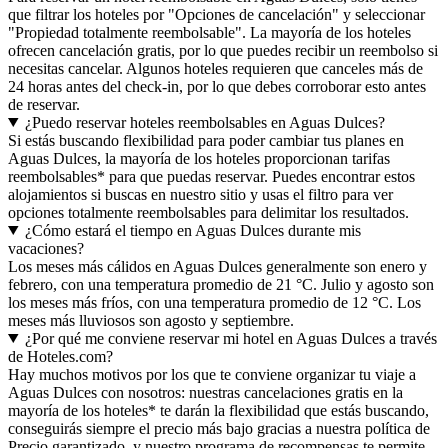
que filtrar los hoteles por "Opciones de cancelación" y seleccionar
"Propiedad totalmente reembolsable". La mayoría de los hoteles
ofrecen cancelación gratis, por lo que puedes recibir un reembolso si
necesitas cancelar. Algunos hoteles requieren que canceles más de
24 horas antes del check-in, por lo que debes corroborar esto antes
de reservar.
¿Puedo reservar hoteles reembolsables en Aguas Dulces?
Si estás buscando flexibilidad para poder cambiar tus planes en
Aguas Dulces, la mayoría de los hoteles proporcionan tarifas
reembolsables* para que puedas reservar. Puedes encontrar estos
alojamientos si buscas en nuestro sitio y usas el filtro para ver
opciones totalmente reembolsables para delimitar los resultados.
¿Cómo estará el tiempo en Aguas Dulces durante mis
vacaciones?
Los meses más cálidos en Aguas Dulces generalmente son enero y
febrero, con una temperatura promedio de 21 °C. Julio y agosto son
los meses más fríos, con una temperatura promedio de 12 °C. Los
meses más lluviosos son agosto y septiembre.
¿Por qué me conviene reservar mi hotel en Aguas Dulces a través
de Hoteles.com?
Hay muchos motivos por los que te conviene organizar tu viaje a
Aguas Dulces con nosotros: nuestras cancelaciones gratis en la
mayoría de los hoteles* te darán la flexibilidad que estás buscando,
conseguirás siempre el precio más bajo gracias a nuestra política de
Precio garantizado, y nuestro programa de recompensas te permite