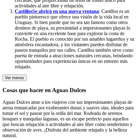
cercanas, que proporcionan un telón de fondo único para
actividades al aire libre y relajación.
Castillos
Se abrirá en una nueva ventana
: Castillos es un
pueblo pintoresco que ofrece una visión de la vida local en
Uruguay. Si bien puede que no sea tan famoso como otros
destinos de playa, su proximidad a impresionantes playas lo
convierte en una excelente base para explorar la costa de
Rocha. El pueblo es conocido por sus amables lugareños y su
atmósfera encantadora, y los visitantes pueden disfrutar de
paseos tranquilos por sus calles. Castillos también sirve como
puerta de entrada a atracciones naturales cercanas, brindando
oportunidades para experiencias únicas en un entorno más
relajado.
Ver menos
Cosas que hacer en Aguas Dulces
Aguas Dulces atrae a los viajeros con sus impresionantes playas de
arena enmarcadas por exuberantes dunas y suaves olas, ideales para
tomar el sol y pasear por la orilla del mar. Rodeada de serenos
bosques y tranquilas lagunas, es un escape perfecto para aquellos
que buscan relajación o actividades al aire libre como senderismo y
observación de aves. ¡Disfruta del ambiente relajado y la belleza
natural.