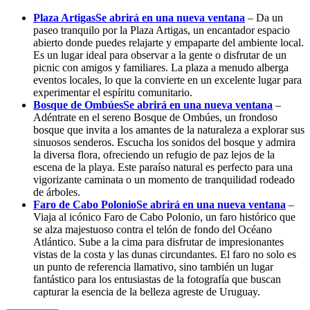
Plaza Artigas
Se abrirá en una nueva ventana
– Da un
paseo tranquilo por la Plaza Artigas, un encantador espacio
abierto donde puedes relajarte y empaparte del ambiente local.
Es un lugar ideal para observar a la gente o disfrutar de un
picnic con amigos y familiares. La plaza a menudo alberga
eventos locales, lo que la convierte en un excelente lugar para
experimentar el espíritu comunitario.
Bosque de Ombúes
Se abrirá en una nueva ventana
–
Adéntrate en el sereno Bosque de Ombúes, un frondoso
bosque que invita a los amantes de la naturaleza a explorar sus
sinuosos senderos. Escucha los sonidos del bosque y admira
la diversa flora, ofreciendo un refugio de paz lejos de la
escena de la playa. Este paraíso natural es perfecto para una
vigorizante caminata o un momento de tranquilidad rodeado
de árboles.
Faro de Cabo Polonio
Se abrirá en una nueva ventana
–
Viaja al icónico Faro de Cabo Polonio, un faro histórico que
se alza majestuoso contra el telón de fondo del Océano
Atlántico. Sube a la cima para disfrutar de impresionantes
vistas de la costa y las dunas circundantes. El faro no solo es
un punto de referencia llamativo, sino también un lugar
fantástico para los entusiastas de la fotografía que buscan
capturar la esencia de la belleza agreste de Uruguay.