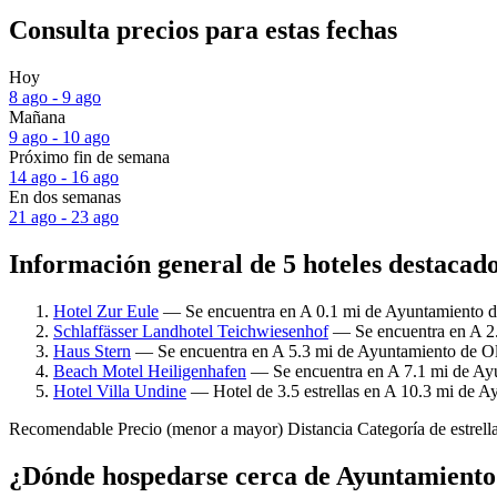
Consulta precios para estas fechas
Hoy
8 ago - 9 ago
Mañana
9 ago - 10 ago
Próximo fin de semana
14 ago - 16 ago
En dos semanas
21 ago - 23 ago
Información general de 5 hoteles destacad
Hotel Zur Eule
— Se encuentra en A 0.1 mi de Ayuntamiento de
Schlaffässer Landhotel Teichwiesenhof
— Se encuentra en A 2.
Haus Stern
— Se encuentra en A 5.3 mi de Ayuntamiento de Old
Beach Motel Heiligenhafen
— Se encuentra en A 7.1 mi de Ayun
Hotel Villa Undine
— Hotel de 3.5 estrellas en A 10.3 mi de A
Recomendable
Precio (menor a mayor)
Distancia
Categoría de estrell
¿Dónde hospedarse cerca de Ayuntamiento