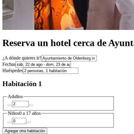
Reserva un hotel cerca de Ayun
¿A dónde quieres ir?
Fechas
Huéspedes
Habitación 1
Adultos
Niños
0 a 17 años
Agregar otra habitación