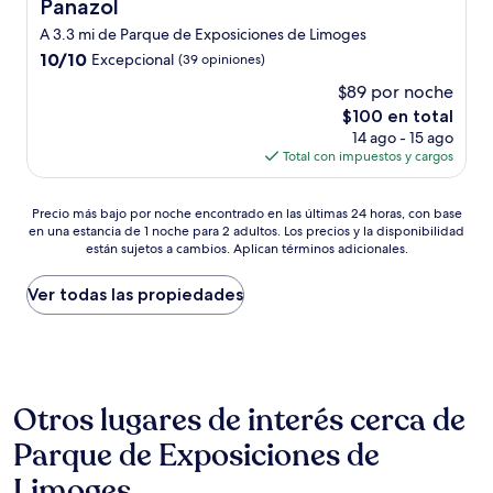
Panazol
A 3.3 mi de Parque de Exposiciones de Limoges
10.0
10/10
Excepcional
(39 opiniones)
de
$89 por noche
10,
El
$100 en total
Excepcional,
precio
(39
14 ago - 15 ago
actual
opiniones)
Total con impuestos y cargos
es
de
Precio
$100
Precio más bajo por noche encontrado en las últimas 24 horas, con base
en una estancia de 1 noche para 2 adultos. Los precios y la disponibilidad
más
están sujetos a cambios. Aplican términos adicionales.
bajo
por
noche
Ver todas las propiedades
encontrado
en
las
últimas
24
Otros lugares de interés cerca de
horas,
con
Parque de Exposiciones de
base
en
Limoges
una