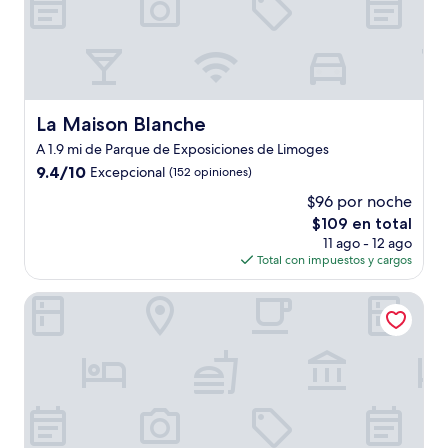
La Maison Blanche
La Maison Blanche
A 1.9 mi de Parque de Exposiciones de Limoges
9.4
9.4/10
Excepcional
(152 opiniones)
de
$96 por noche
10,
El
$109 en total
Excepcional,
precio
(152
11 ago - 12 ago
actual
opiniones)
Total con impuestos y cargos
es
de
Kyriad Limoges - Ester
$109