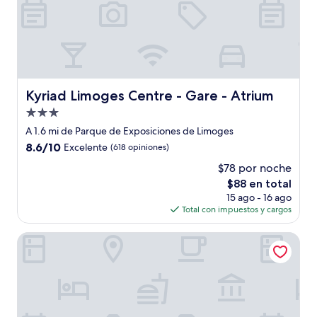
Kyriad Limoges Centre - Gare - Atrium
Kyriad Limoges Centre - Gare - Atrium
Propiedad
de
A 1.6 mi de Parque de Exposiciones de Limoges
3.0
8.6
8.6/10
Excelente
(618 opiniones)
estrellas
de
$78 por noche
10,
El
$88 en total
Excelente,
precio
(618
15 ago - 16 ago
actual
opiniones)
Total con impuestos y cargos
es
de
B&B HOTEL Limoges Gare
$88