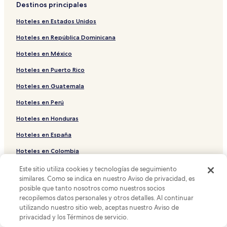
Destinos principales
Hoteles cerca de A. Internacional de Limoges
Hoteles en Estados Unidos
Hoteles en Le Vigen
Hoteles en República Dominicana
Hoteles en Solignac
Hoteles en México
Hoteles cerca de Zenith de Limoges
Hoteles en Puerto Rico
Hoteles cerca de Golf de Porcelaine
Hoteles en Guatemala
Hoteles cerca de Estación de tren de Solignac-Le Vigen
Hoteles en Feytiat
Hoteles en Perú
Hoteles en Saint-Priest-Taurion
Hoteles en Honduras
Hoteles cerca de Universidad de Limoges
Hoteles en España
Hoteles en Condat-sur-Vienne
Hoteles en Colombia
Hoteles en Aixe-sur-Vienne
Hoteles en Cuba
Este sitio utiliza cookies y tecnologías de seguimiento
Hoteles en Le Palais-sur-Vienne
similares. Como se indica en nuestro Aviso de privacidad, es
posible que tanto nosotros como nuestros socios
Soporte y preguntas frecuentes
Hoteles cerca de Estación de tren de Aixe-sur-Vienne
recopilemos datos personales y otros detalles. Al continuar
utilizando nuestro sitio web, aceptas nuestro Aviso de
Hoteles cerca de Centro acuático L'Aquapolis
Tus reservaciones
privacidad y los Términos de servicio.
Hoteles en Nieul
Preguntas frecuentes