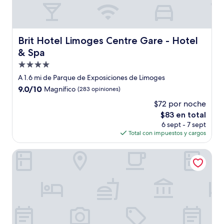
Brit Hotel Limoges Centre Gare - Hotel & Spa
Brit Hotel Limoges Centre Gare - Hotel
& Spa
Propiedad
de
A 1.6 mi de Parque de Exposiciones de Limoges
4.0
9.0
9.0/10
Magnífico
(283 opiniones)
estrellas
de
$72 por noche
10,
El
$83 en total
Magnífico,
precio
(283
6 sept - 7 sept
actual
opiniones)
Total con impuestos y cargos
es
de
Contact Hôtel des Deux Moulins Limoges - Proche de la g
$83