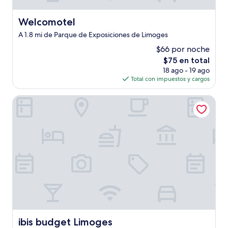
Welcomotel
Welcomotel
A 1.8 mi de Parque de Exposiciones de Limoges
$66 por noche
El
$75 en total
precio
18 ago - 19 ago
actual
Total con impuestos y cargos
es
de
ibis budget Limoges
$75
ibis budget Limoges
ibis budget Limoges