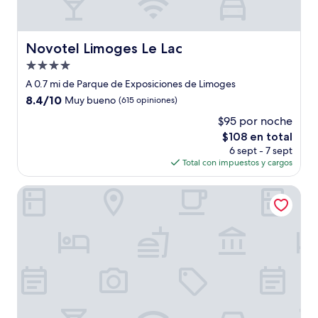
Novotel Limoges Le Lac
Novotel Limoges Le Lac
Propiedad
de
A 0.7 mi de Parque de Exposiciones de Limoges
4.0
8.4
8.4/10
Muy bueno
(615 opiniones)
estrellas
de
$95 por noche
10,
El
$108 en total
Muy
precio
bueno,
6 sept - 7 sept
actual
(615
Total con impuestos y cargos
es
opiniones)
de
ibis budget Limoges Nord
$108