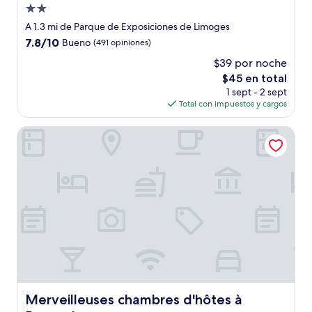
Propiedad
de
A 1.3 mi de Parque de Exposiciones de Limoges
2.0
7.8
7.8/10
Bueno
(491 opiniones)
estrellas
de
$39 por noche
10,
El
$45 en total
Bueno,
precio
(491
1 sept - 2 sept
actual
opiniones)
Total con impuestos y cargos
es
de
Merveilleuses chambres d'hôtes à Panazol
$45
Merveilleuses chambres d'hôtes à Panazol
Merveilleuses chambres d'hôtes à