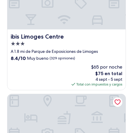
ibis Limoges Centre
ibis Limoges Centre
Propiedad
de
A 1.8 mi de Parque de Exposiciones de Limoges
3.0
8.4
8.4/10
Muy bueno
(329 opiniones)
estrellas
de
$65 por noche
10,
El
$75 en total
Muy
precio
bueno,
4 sept - 5 sept
actual
(329
Total con impuestos y cargos
es
opiniones)
de
Villa37
$75