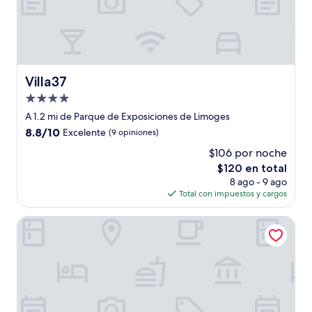
Villa37
Villa37
Propiedad
de
A 1.2 mi de Parque de Exposiciones de Limoges
4.0
8.8
8.8/10
Excelente
(9 opiniones)
estrellas
de
$106 por noche
10,
El
$120 en total
Excelente,
precio
(9
8 ago - 9 ago
actual
opiniones)
Total con impuestos y cargos
es
de
Hôtel Mercure Limoges Centre
$120