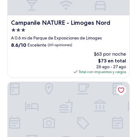
Campanile NATURE - Limoges Nord
Campanile NATURE - Limoges Nord
Propiedad
de
A 0.6 mi de Parque de Exposiciones de Limoges
3.0
8.6
8.6/10
Excelente
(611 opiniones)
estrellas
de
$63 por noche
10,
El
$73 en total
Excelente,
precio
(611
26 ago - 27 ago
actual
opiniones)
Total con impuestos y cargos
es
de
Novotel Limoges Le Lac
$73