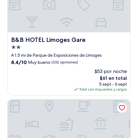
B&B HOTEL Limoges Gare
B&B HOTEL Limoges Gare
Propiedad
de
A 1.5 mi de Parque de Exposiciones de Limoges
2.0
8.4
8.4/10
Muy bueno
(332 opiniones)
estrellas
de
$53 por noche
10,
El
$61 en total
Muy
precio
bueno,
5 sept - 6 sept
actual
(332
Total con impuestos y cargos
es
opiniones)
de
ibis Limoges Centre
$61