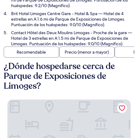
mi de Parque de Exposiciones de Limoges. Puntuación de los
huéspedes: 9.2/10 (Magnífico).
Brit Hotel Limoges Centre Gare - Hotel & Spa
— Hotel de 4
estrellas en A 1.6 mi de Parque de Exposiciones de Limoges.
Puntuación de los huéspedes: 9.0/10 (Magnífico).
Contact Hôtel des Deux Moulins Limoges - Proche de la gare
—
Hotel de 3 estrellas en A 1.5 mi de Parque de Exposiciones de
Limoges. Puntuación de los huéspedes: 9.0/10 (Magnífico).
Recomendable
Precio (menor a mayor)
Di
¿Dónde hospedarse cerca de
Parque de Exposiciones de
Limoges?
La Maison Blanche