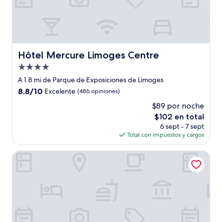
Hôtel Mercure Limoges Centre
Hôtel Mercure Limoges Centre
Propiedad
de
A 1.8 mi de Parque de Exposiciones de Limoges
4.0
8.8
8.8/10
Excelente
(486 opiniones)
estrellas
de
$89 por noche
10,
El
$102 en total
Excelente,
precio
(486
6 sept - 7 sept
actual
opiniones)
Total con impuestos y cargos
es
de
Hôtel de Paris
$102