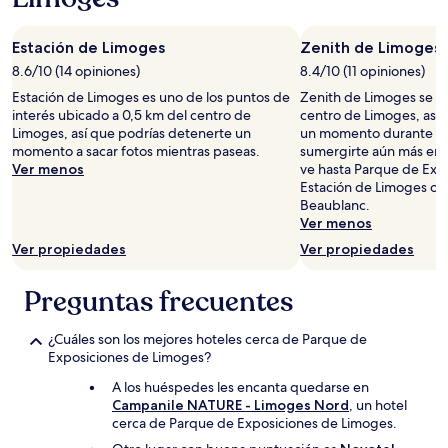
estancia
de
Estación de Limoges
Zenith de Limoges
1
noche
8.6/10 (14 opiniones)
8.4/10 (11 opiniones)
para
Estación de Limoges es uno de los puntos de
Zenith de Limoges se e
2
interés ubicado a 0,5 km del centro de
centro de Limoges, así 
adultos.
Limoges, así que podrías detenerte un
un momento durante tu v
Los
momento a sacar fotos mientras paseas.
sumergirte aún más en l
precios
Ver menos
ve hasta Parque de Exp
y
Estación de Limoges o P
la
Beaublanc.
disponibilidad
Ver menos
están
Ver propiedades
Ver propiedades
sujetos
a
cambios.
Preguntas frecuentes
Aplican
términos
¿Cuáles son los mejores hoteles cerca de Parque de
adicionales.
Exposiciones de Limoges?
A los huéspedes les encanta quedarse en
Campanile NATURE - Limoges Nord
, un hotel
cerca de Parque de Exposiciones de Limoges.