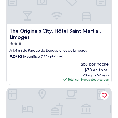
The Originals City, Hôtel Saint Martial, Limoges
The Originals City, Hôtel Saint Martial,
Limoges
Propiedad
de
A 1.4 mi de Parque de Exposiciones de Limoges
3.0
9.0
9.0/10
Magnífico
(285 opiniones)
estrellas
de
$68 por noche
10,
El
$78 en total
Magnífico,
precio
(285
23 ago - 24 ago
actual
opiniones)
Total con impuestos y cargos
es
de
Kyriad Limoges Centre - Gare - Atrium
$78