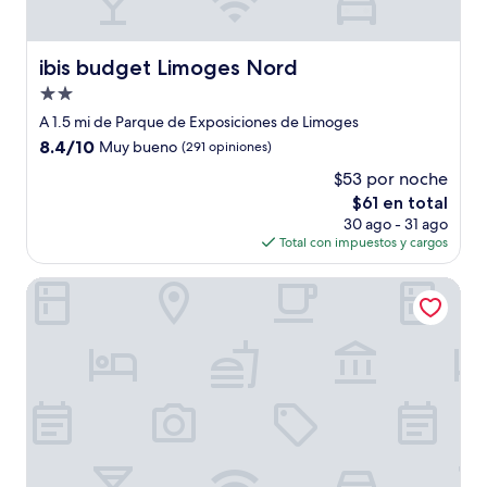
ibis budget Limoges Nord
ibis budget Limoges Nord
Propiedad
de
A 1.5 mi de Parque de Exposiciones de Limoges
2.0
8.4
8.4/10
Muy bueno
(291 opiniones)
estrellas
de
$53 por noche
10,
El
$61 en total
Muy
precio
bueno,
30 ago - 31 ago
actual
(291
Total con impuestos y cargos
es
opiniones)
de
Hôtel Préfecture - 100m de l'Opéra - Encore Mieux
$61