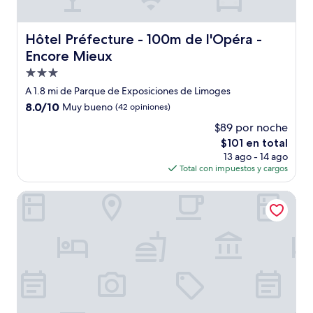
Hôtel Préfecture - 100m de l'Opéra - Encore Mieux
Hôtel Préfecture - 100m de l'Opéra -
Encore Mieux
Propiedad
de
A 1.8 mi de Parque de Exposiciones de Limoges
3.0
8.0
8.0/10
Muy bueno
(42 opiniones)
estrellas
de
$89 por noche
10,
El
$101 en total
Muy
precio
bueno,
13 ago - 14 ago
actual
(42
Total con impuestos y cargos
es
opiniones)
de
hotel de la paix
$101