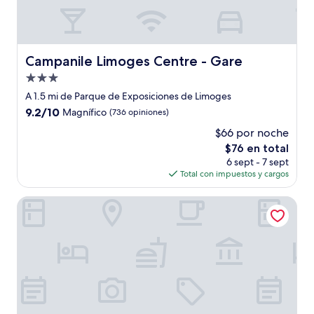
Campanile Limoges Centre - Gare
Campanile Limoges Centre - Gare
Propiedad
de
A 1.5 mi de Parque de Exposiciones de Limoges
3.0
9.2
9.2/10
Magnífico
(736 opiniones)
estrellas
de
$66 por noche
10,
El
$76 en total
Magnífico,
precio
(736
6 sept - 7 sept
actual
opiniones)
Total con impuestos y cargos
es
de
Brit Hotel Limoges Centre Gare - Hotel & Spa
$76