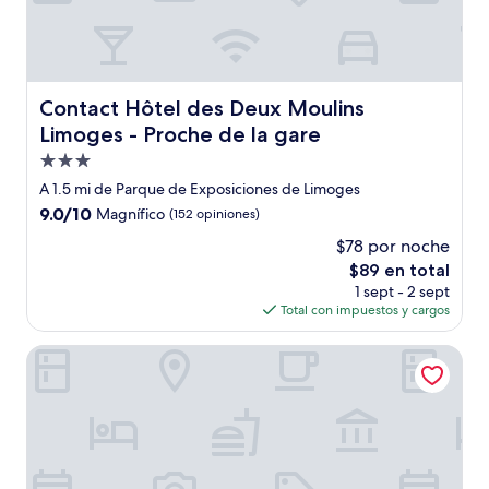
Contact Hôtel des Deux Moulins Limoges - Proche de la 
Contact Hôtel des Deux Moulins
Limoges - Proche de la gare
Propiedad
de
A 1.5 mi de Parque de Exposiciones de Limoges
3.0
9.0
9.0/10
Magnífico
(152 opiniones)
estrellas
de
$78 por noche
10,
El
$89 en total
Magnífico,
precio
(152
1 sept - 2 sept
actual
opiniones)
Total con impuestos y cargos
es
de
The Originals City, Hôtel Saint Martial, Limoges
$89