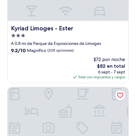
Kyriad Limoges - Ester
Kyriad Limoges - Ester
Propiedad
de
A 0.8 mi de Parque de Exposiciones de Limoges
3.0
9.2
9.2/10
Magnífico
(205 opiniones)
estrellas
de
$72 por noche
10,
El
$82 en total
Magnífico,
precio
(205
6 sept - 7 sept
actual
opiniones)
Total con impuestos y cargos
es
de
Campanile Limoges Centre - Gare
$82