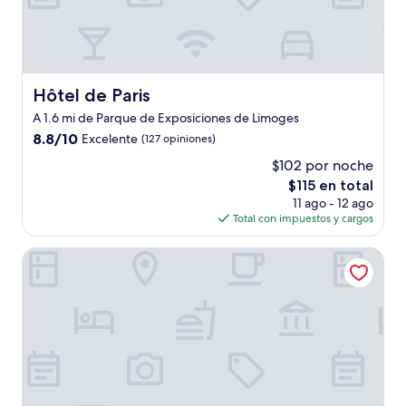
Hôtel de Paris
Hôtel de Paris
A 1.6 mi de Parque de Exposiciones de Limoges
8.8
8.8/10
Excelente
(127 opiniones)
de
$102 por noche
10,
El
$115 en total
Excelente,
precio
(127
11 ago - 12 ago
actual
opiniones)
Total con impuestos y cargos
es
de
Campanile NATURE - Limoges Nord
$115