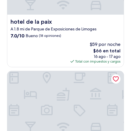
hotel de la paix
hotel de la paix
A 1.8 mi de Parque de Exposiciones de Limoges
7.0
7.0/10
Bueno
(18 opiniones)
de
$59 por noche
10,
El
$66 en total
Bueno,
precio
(18
16 ago - 17 ago
actual
opiniones)
Total con impuestos y cargos
es
de
Welcomotel
$66