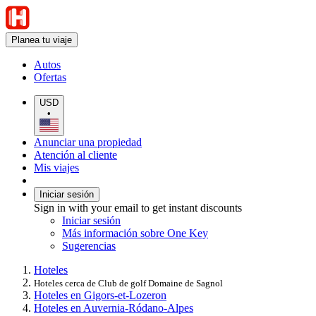
Planea tu viaje
Autos
Ofertas
USD
•
Anunciar una propiedad
Atención al cliente
Mis viajes
Iniciar sesión
Sign in with your email to get instant discounts
Iniciar sesión
Más información sobre One Key
Sugerencias
Hoteles
Hoteles cerca de Club de golf Domaine de Sagnol
Hoteles en Gigors-et-Lozeron
Hoteles en Auvernia-Ródano-Alpes