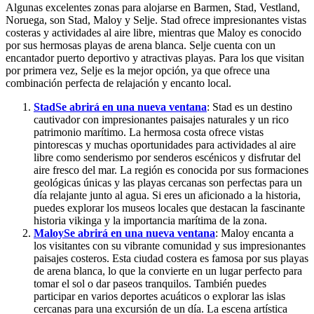
Algunas excelentes zonas para alojarse en Barmen, Stad, Vestland,
Noruega, son Stad, Maloy y Selje. Stad ofrece impresionantes vistas
costeras y actividades al aire libre, mientras que Maloy es conocido
por sus hermosas playas de arena blanca. Selje cuenta con un
encantador puerto deportivo y atractivas playas. Para los que visitan
por primera vez, Selje es la mejor opción, ya que ofrece una
combinación perfecta de relajación y encanto local.
Stad
Se abrirá en una nueva ventana
: Stad es un destino
cautivador con impresionantes paisajes naturales y un rico
patrimonio marítimo. La hermosa costa ofrece vistas
pintorescas y muchas oportunidades para actividades al aire
libre como senderismo por senderos escénicos y disfrutar del
aire fresco del mar. La región es conocida por sus formaciones
geológicas únicas y las playas cercanas son perfectas para un
día relajante junto al agua. Si eres un aficionado a la historia,
puedes explorar los museos locales que destacan la fascinante
historia vikinga y la importancia marítima de la zona.
Maloy
Se abrirá en una nueva ventana
: Maloy encanta a
los visitantes con su vibrante comunidad y sus impresionantes
paisajes costeros. Esta ciudad costera es famosa por sus playas
de arena blanca, lo que la convierte en un lugar perfecto para
tomar el sol o dar paseos tranquilos. También puedes
participar en varios deportes acuáticos o explorar las islas
cercanas para una excursión de un día. La escena artística