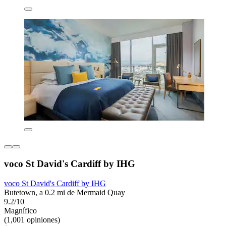
voco St David's Cardiff by IHG
voco St David's Cardiff by IHG
Butetown, a 0.2 mi de Mermaid Quay
9.2/10
Magnífico
(1,001 opiniones)