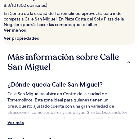
estancia
8.8/10 (302 opiniones)
de
1
En Centro de la ciudad de Torremolinos, aprovecha para ir de
noche
compras a Calle San Miguel. En Plaza Costa del Sol y Plaza de la
para
Nogalera podrás hacer las compras que te faltan.
2
Ver menos
adultos.
Ver propiedades
Los
precios
y
Más información sobre Calle
la
disponibilidad
San Miguel
están
sujetos
a
¿Dónde queda Calle San Miguel?
cambios.
Aplican
Calle San Miguel se ubica en Centro de la ciudad de
términos
Torremolinos. Esta zona ideal para quienes tienen un
adicionales.
presupuesto ajustado cuenta con una gran variedad de
atracciones, como sus bares y sus playas. Si estás buscando los
puntos de interés de la zona, haz tiempo para visitar Puerto
Ver más
deportivo de Benalmádena y Playa de La Carihuela.
Atracciones cerca de Calle San Miguel