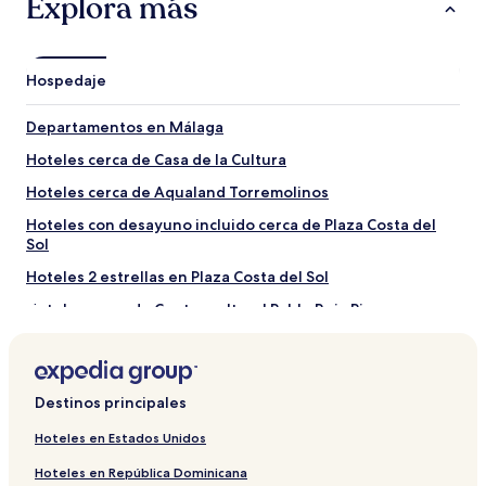
Explora más
Atracciones para visitar cerca de Calle San Miguel
Puerto deportivo de Benalmádena
Hospedaje
Playa de La Carihuela
Puerto de Málaga
Departamentos en Málaga
Playa de La Malagueta
Playa de Los Boliches
Hoteles cerca de Casa de la Cultura
Otros puntos de interés cerca de Calle San Miguel
Hoteles cerca de Aqualand Torremolinos
Plaza Costa del Sol
Hoteles con desayuno incluido cerca de Plaza Costa del
Plaza de la Nogalera
Sol
Aqualand Torremolinos
Centro comercial Puerto Marina Shopping
Hoteles 2 estrellas en Plaza Costa del Sol
Sea Life Benalmádena
Hoteles cerca de Centro cultural Pablo Ruiz Picasso
Hoteles que aceptan mascotas cerca de Calle San Miguel
Apart-Hoteles en Centro de Málaga
Destinos principales
Hoteles cerca de Plaza de la Nogalera
Hoteles con estacionamiento cerca de Plaza Costa del Sol
Hoteles en Estados Unidos
Hoteles familiares en Torremolinos
Hoteles en República Dominicana