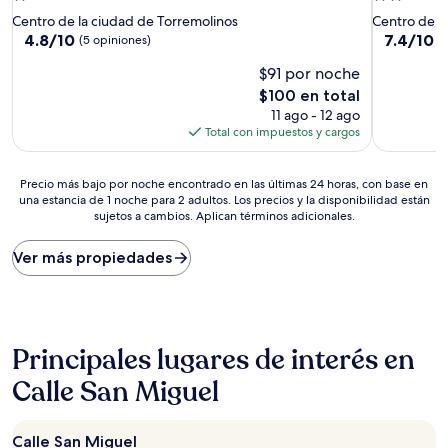
de
de
Centro de la ciudad de Torremolinos
Centro de l
1.0
2.0
4.8
7.4
4.8/10
7.4/10
B
(5 opiniones)
de
de
estrella
estrellas
$91 por noche
10,
10,
(5
Bueno,
El
$100 en total
opiniones)
(28
precio
11 ago - 12 ago
opiniones)
actual
Total con impuestos y cargos
es
de
Precio
$100
Precio más bajo por noche encontrado en las últimas 24 horas, con base en
una estancia de 1 noche para 2 adultos. Los precios y la disponibilidad están
más
sujetos a cambios. Aplican términos adicionales.
bajo
por
noche
Ver más propiedades
encontrado
en
las
últimas
24
Principales lugares de interés en
horas,
con
Calle San Miguel
base
en
una
Calle San Miguel