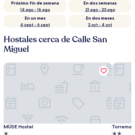
Próximo fin de semana
En dos semanas
14 ago - 16 ago
21 ago - 23 ago
En un mes
En dos meses
4 sept - 6 sept
2 oct - 4 oct
Hostales cerca de Calle San
Miguel
MÜDE Hostel
Torremoli
MÜDE Hostel
Torremoli
MÜDE Hostel
Torremoli
Propiedad
Propiedad