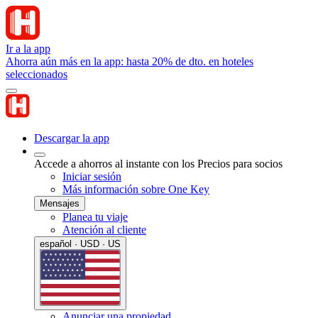
Ir a la app
Ahorra aún más en la app: hasta 20% de dto. en hoteles
seleccionados
Descargar la app
Accede a ahorros al instante con los Precios para socios
Iniciar sesión
Más información sobre One Key
Mensajes
Planea tu viaje
Atención al cliente
español · USD · US
Anunciar una propiedad