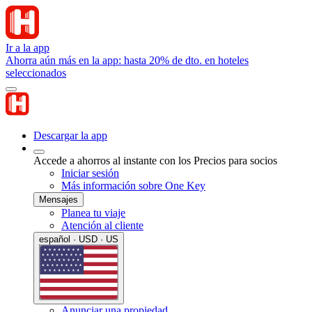
Ir a la app
Ahorra aún más en la app: hasta 20% de dto. en hoteles
seleccionados
Descargar la app
Accede a ahorros al instante con los Precios para socios
Iniciar sesión
Más información sobre One Key
Mensajes
Planea tu viaje
Atención al cliente
español · USD · US
Anunciar una propiedad