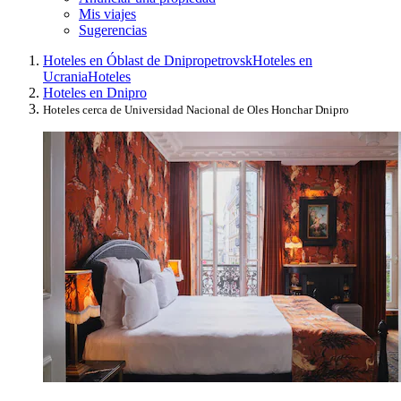
Mis viajes
Sugerencias
Hoteles en Óblast de Dnipropetrovsk
Hoteles en
Ucrania
Hoteles
Hoteles en Dnipro
Hoteles cerca de Universidad Nacional de Oles Honchar Dnipro