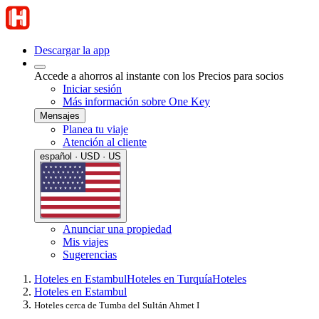
Descargar la app
Accede a ahorros al instante con los Precios para socios
Iniciar sesión
Más información sobre One Key
Mensajes
Planea tu viaje
Atención al cliente
español · USD · US
Anunciar una propiedad
Mis viajes
Sugerencias
Hoteles en Estambul
Hoteles en Turquía
Hoteles
Hoteles en Estambul
Hoteles cerca de Tumba del Sultán Ahmet I