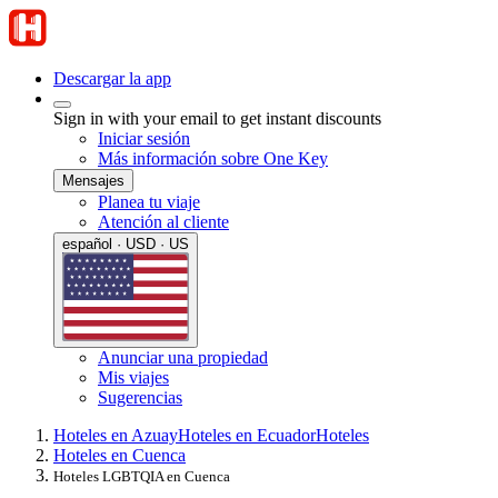
Descargar la app
Sign in with your email to get instant discounts
Iniciar sesión
Más información sobre One Key
Mensajes
Planea tu viaje
Atención al cliente
español · USD · US
Anunciar una propiedad
Mis viajes
Sugerencias
Hoteles en Azuay
Hoteles en Ecuador
Hoteles
Hoteles en Cuenca
Hoteles LGBTQIA en Cuenca