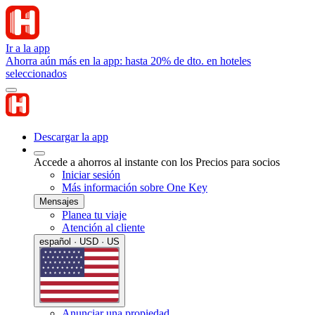
Ir a la app
Ahorra aún más en la app: hasta 20% de dto. en hoteles
seleccionados
Descargar la app
Accede a ahorros al instante con los Precios para socios
Iniciar sesión
Más información sobre One Key
Mensajes
Planea tu viaje
Atención al cliente
español · USD · US
Anunciar una propiedad