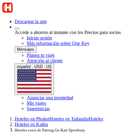
Descargar la app
Accede a ahorros al instante con los Precios para socios
Iniciar sesión
Más información sobre One Key
Mensajes
Planea tu viaje
Atención al cliente
español · USD · US
Anunciar una propiedad
Mis viajes
Sugerencias
Hoteles en Phuket
Hoteles en Tailandia
Hoteles
Hoteles en Kathu
Hoteles cerca de Patong Go-Kart Speedway