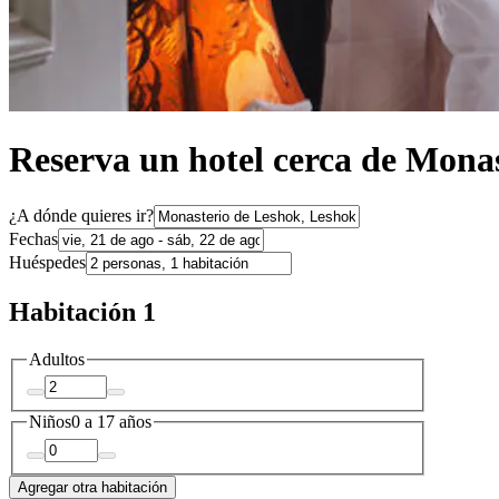
Reserva un hotel cerca de Mona
¿A dónde quieres ir?
Fechas
Huéspedes
Habitación 1
Adultos
Niños
0 a 17 años
Agregar otra habitación