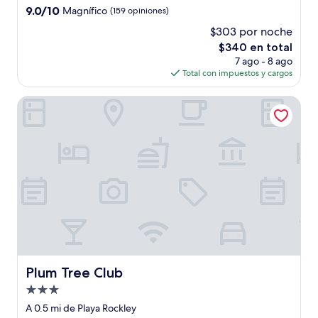
5.0
9.0
9.0/10
Magnífico
(159 opiniones)
estrellas
de
$303 por noche
10,
El
$340 en total
Magnífico,
precio
(159
7 ago - 8 ago
actual
opiniones)
Total con impuestos y cargos
es
de
Plum Tree Club
$340
Plum Tree Club
Plum Tree Club
Propiedad
de
A 0.5 mi de Playa Rockley