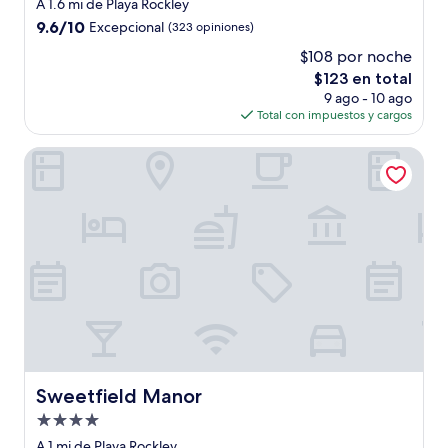
de
A 1.6 mi de Playa Rockley
3.0
9.6
9.6/10
Excepcional
(323 opiniones)
estrellas
de
$108 por noche
10,
El
$123 en total
Excepcional,
precio
(323
9 ago - 10 ago
actual
opiniones)
Total con impuestos y cargos
es
de
Sweetfield Manor
$123
Sweetfield Manor
Sweetfield Manor
Propiedad
de
A 1 mi de Playa Rockley