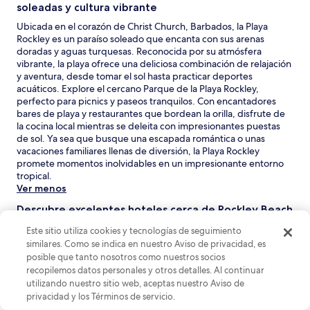
soleadas y cultura vibrante
Ubicada en el corazón de Christ Church, Barbados, la Playa
Rockley es un paraíso soleado que encanta con sus arenas
doradas y aguas turquesas. Reconocida por su atmósfera
vibrante, la playa ofrece una deliciosa combinación de relajación
y aventura, desde tomar el sol hasta practicar deportes
acuáticos. Explore el cercano Parque de la Playa Rockley,
perfecto para picnics y paseos tranquilos. Con encantadores
bares de playa y restaurantes que bordean la orilla, disfrute de
la cocina local mientras se deleita con impresionantes puestas
de sol. Ya sea que busque una escapada romántica o unas
vacaciones familiares llenas de diversión, la Playa Rockley
promete momentos inolvidables en un impresionante entorno
tropical.
Ver menos
Descubre excelentes hoteles cerca de Rockley Beach
Rockley Beach ofrece una variedad de opciones de alojamiento,
Este sitio utiliza cookies y tecnologías de seguimiento
desde hoteles boutique con servicio personalizado hasta resorts
similares. Como se indica en nuestro Aviso de privacidad, es
más grandes con vistas al mar y acceso a la playa. Los visitantes
posible que tanto nosotros como nuestros socios
pueden disfrutar de estancias cómodas, una vibrante
recopilemos datos personales y otros detalles. Al continuar
gastronomía local y fácil acceso a la impresionante costa, lo que
utilizando nuestro sitio web, aceptas nuestro Aviso de
lo convierte en una base ideal para explorar Barbados. Aquí
privacidad y los Términos de servicio.
tienes algunos de los hoteles más populares entre nuestros