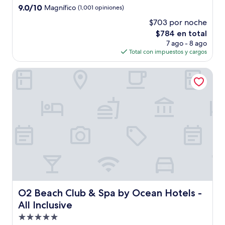
4.0
9.0
9.0/10
Magnífico
(1,001 opiniones)
estrellas
de
$703 por noche
10,
El
$784 en total
Magnífico,
precio
(1,001
7 ago - 8 ago
actual
opiniones)
Total con impuestos y cargos
es
de
O2 Beach Club & Spa by Ocean Hotels - All Inclusive
$784
O2 Beach Club & Spa by Ocean Hotels - All Inclusive
O2 Beach Club & Spa by Ocean Hotels -
All Inclusive
Propiedad