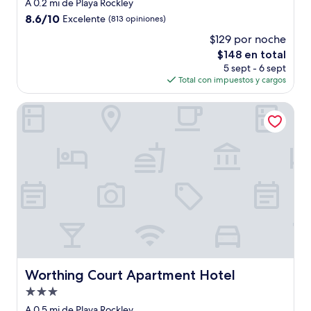
de
A 0.2 mi de Playa Rockley
3.0
8.6
8.6/10
Excelente
(813 opiniones)
estrellas
de
$129 por noche
10,
El
$148 en total
Excelente,
precio
(813
5 sept - 6 sept
actual
opiniones)
Total con impuestos y cargos
es
de
Worthing Court Apartment Hotel
$148
Worthing Court Apartment Hotel
Worthing Court Apartment Hotel
Propiedad
de
A 0.5 mi de Playa Rockley