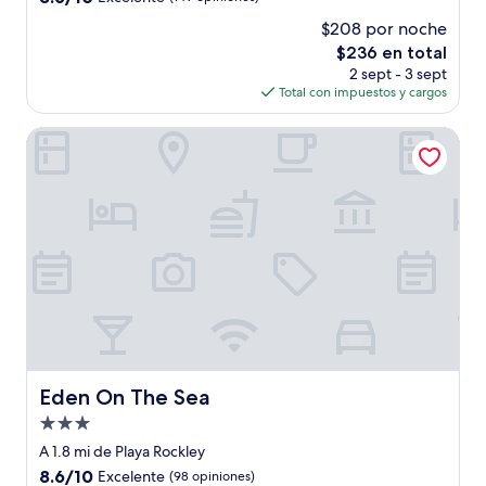
estrellas
de
$208 por noche
10,
El
$236 en total
Excelente,
precio
(149
2 sept - 3 sept
actual
opiniones)
Total con impuestos y cargos
es
de
Eden On The Sea
$236
Eden On The Sea
Eden On The Sea
Propiedad
de
A 1.8 mi de Playa Rockley
3.0
8.6
8.6/10
Excelente
(98 opiniones)