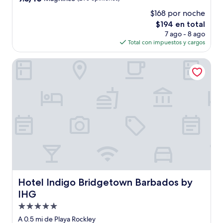
estrellas
de
$168 por noche
10,
El
$194 en total
Magnífico,
precio
(295
7 ago - 8 ago
actual
opiniones)
Total con impuestos y cargos
es
de
Hotel Indigo Bridgetown Barbados by IHG
$194
Hotel Indigo Bridgetown Barbados by IHG
Hotel Indigo Bridgetown Barbados by
IHG
Propiedad
de
A 0.5 mi de Playa Rockley