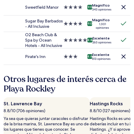
noche
3.0
para
Magnífico
estrellas
Sweetfield Manor
Propiedad
9.0
343 opiniones
2
de
adultos.
4.0
Magnífico
Sugar Bay Barbados
Los
estrellas
Propiedad
9.0
1,001
- All Inclusive
precios
opiniones
de
y
4.0
O2 Beach Club &
la
Excelente
estrellas
Spa by Ocean
Propiedad
8.8
263 opiniones
disponibilidad
Hotels - All Inclusive
de
están
5.0
sujetos
Excelente
estrellas
Pirate's Inn
Propiedad
8.6
a
813 opiniones
de
cambios.
3.0
Aplican
estrellas
términos
Otros lugares de interés cerca de
adicionales.
Playa Rockley
St. Lawrence Bay
Hastings Rocks
8.8/10 (706 opiniones)
8.8/10 (127 opiniones)
Ya sea que quieras juntar caracoles o disfrutar
Hastings Rocks es uno d
de la brisa marina, St. Lawrence Bay es uno de
deberías incluir en tu it
los lugares que tienes que conocer. Se
Hastings. ¿Y si aprovech