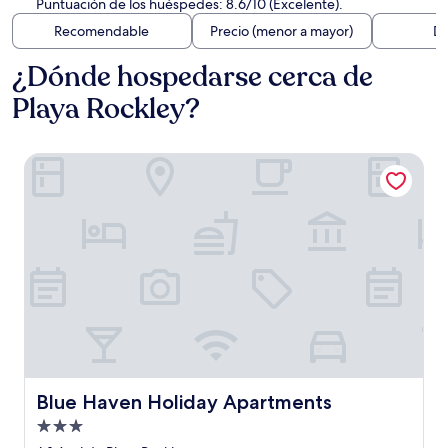
Puntuación de los huéspedes: 8.6/10 (Excelente).
Recomendable
Precio (menor a mayor)
Di
¿Dónde hospedarse cerca de
Playa Rockley?
Blue Haven Holiday Apartments
Blue Haven Holiday Apartments
Blue Haven Holiday Apartments
Propiedad