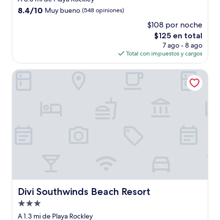
3.0
8.4
8.4/10
Muy bueno
(548 opiniones)
estrellas
de
$108 por noche
10,
El
$125 en total
Muy
precio
bueno,
7 ago - 8 ago
actual
(548
Total con impuestos y cargos
es
opiniones)
de
Divi Southwinds Beach Resort
$125
Divi Southwinds Beach Resort
Divi Southwinds Beach Resort
Propiedad
de
A 1.3 mi de Playa Rockley