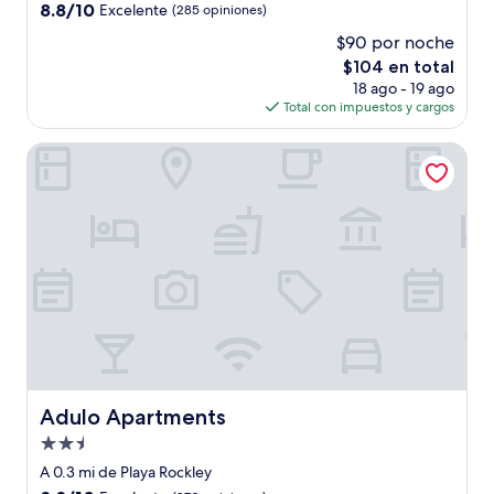
3.0
8.8
8.8/10
Excelente
(285 opiniones)
estrellas
de
$90 por noche
10,
El
$104 en total
Excelente,
precio
(285
18 ago - 19 ago
actual
opiniones)
Total con impuestos y cargos
es
de
Adulo Apartments
$104
Adulo Apartments
Adulo Apartments
Propiedad
de
A 0.3 mi de Playa Rockley
2.5