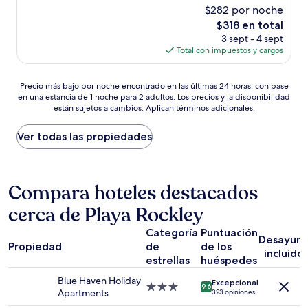
estrellas
de
$282 por noche
10,
El
$318 en total
Muy
precio
bueno,
3 sept - 4 sept
actual
(1,008
Total con impuestos y cargos
es
opiniones)
de
Precio
$318
Precio más bajo por noche encontrado en las últimas 24 horas, con base
en una estancia de 1 noche para 2 adultos. Los precios y la disponibilidad
más
están sujetos a cambios. Aplican términos adicionales.
bajo
por
noche
Ver todas las propiedades
encontrado
en
las
últimas
Compara hoteles destacados
24
cerca de Playa Rockley
horas,
con
Categoría
Puntuación
base
Desayun
Propiedad
de
de los
en
incluido
una
estrellas
huéspedes
estancia
Blue Haven Holiday
Excepcional
de
Propiedad
9.6
Apartments
323 opiniones
1
de