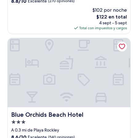
8.8
8.8/10
Excelente
(270 opiniones)
estrellas
de
$102 por noche
10,
El
$122 en total
Excelente,
precio
(270
4 sept - 5 sept
actual
opiniones)
Total con impuestos y cargos
es
de
Blue Orchids Beach Hotel
$122
Blue Orchids Beach Hotel
Blue Orchids Beach Hotel
Propiedad
de
A 0.3 mi de Playa Rockley
3.0
8.6
8.6/10
Excelente
(540 opiniones)