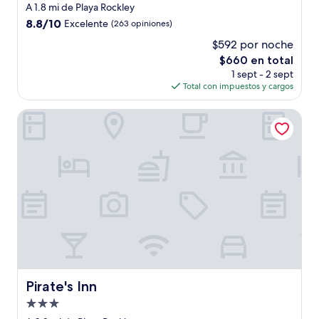
de
A 1.8 mi de Playa Rockley
5.0
8.8
8.8/10
Excelente
(263 opiniones)
estrellas
de
$592 por noche
10,
El
$660 en total
Excelente,
precio
(263
1 sept - 2 sept
actual
opiniones)
Total con impuestos y cargos
es
de
Pirate's Inn
$660
Pirate's Inn
Pirate's Inn
Propiedad