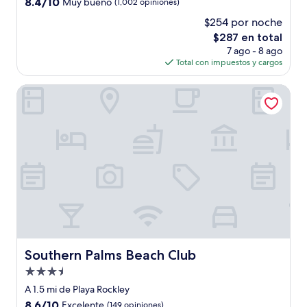
8.4
8.4/10
Muy bueno
(1,002 opiniones)
estrellas
de
$254 por noche
10,
El
$287 en total
Muy
precio
bueno,
7 ago - 8 ago
actual
(1,002
Total con impuestos y cargos
es
opiniones)
de
Southern Palms Beach Club
$287
Southern Palms Beach Club
Southern Palms Beach Club
Propiedad
de
A 1.5 mi de Playa Rockley
3.5
8.6
8.6/10
Excelente
(149 opiniones)