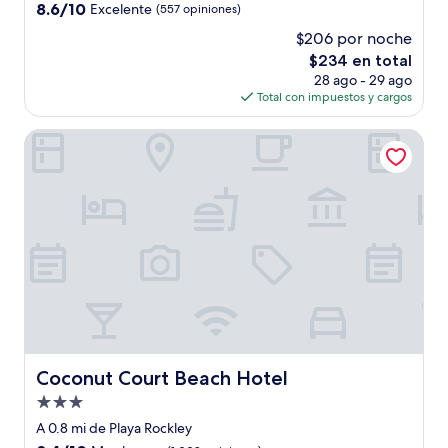
3.5
8.6
8.6/10
Excelente
(557 opiniones)
estrellas
de
$206 por noche
10,
El
$234 en total
Excelente,
precio
(557
28 ago - 29 ago
actual
opiniones)
Total con impuestos y cargos
es
de
Coconut Court Beach Hotel
$234
Coconut Court Beach Hotel
Coconut Court Beach Hotel
Propiedad
de
A 0.8 mi de Playa Rockley
3.0