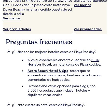
encuentra a 1,1 km del centro de St. Lawrence
disfrutar del atardecer 
Gap. Puedes dar un paseo corto hasta Playa
Ver menos
Dover Beach y mirar la increíble puesta de sol
desde la orilla.
Ver menos
Ver propiedades
Ver propiedades
Preguntas frecuentes
¿Cuáles son los mejores hoteles cerca de Playa Rockley?
A los huéspedes les encanta quedarse en
Blue
Horizon Hotel
, un hotel cerca de Playa Rockley.
Accra Beach Hotel & Spa
, resort que se
encuentra a pocos pasos, también tiene buenos
comentarios de huéspedes.
La zona tiene varias opciones para elegir, con
3.509 hospedajes que incluyen hoteles y
alquileres vacacionales.
¿Cuánto cuesta un hotel cerca de Playa Rockley?