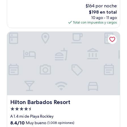
estrellas
de
$164 por noche
10,
El
$198 en total
Excelente,
precio
(98
10 ago - 11 ago
actual
opiniones)
Total con impuestos y cargos
es
de
Hilton Barbados Resort
$198
Hilton Barbados Resort
Hilton Barbados Resort
Propiedad
de
A 1.4 mi de Playa Rockley
4.5
8.4
8.4/10
Muy bueno
(1,008 opiniones)