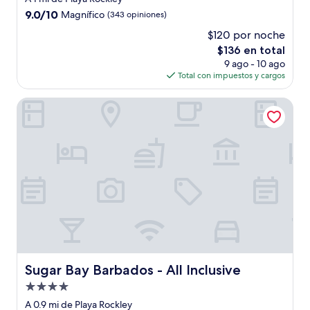
4.0
9.0
9.0/10
Magnífico
(343 opiniones)
estrellas
de
$120 por noche
10,
El
$136 en total
Magnífico,
precio
(343
9 ago - 10 ago
actual
opiniones)
Total con impuestos y cargos
es
de
Sugar Bay Barbados - All Inclusive
$136
Sugar Bay Barbados - All Inclusive
Sugar Bay Barbados - All Inclusive
Propiedad
de
A 0.9 mi de Playa Rockley