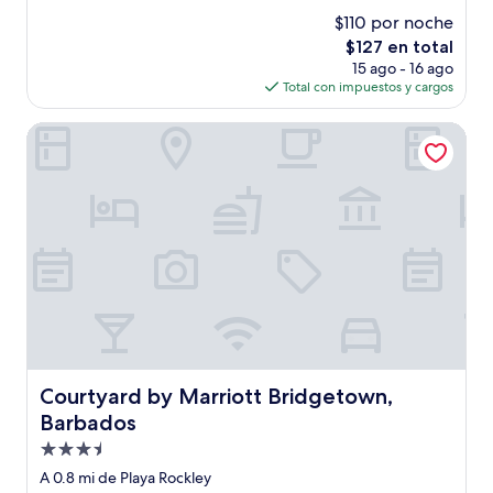
estrellas
de
$110 por noche
10,
El
$127 en total
Bueno,
precio
(621
15 ago - 16 ago
actual
opiniones)
Total con impuestos y cargos
es
de
Courtyard by Marriott Bridgetown, Barbados
$127
Courtyard by Marriott Bridgetown, Barbados
Courtyard by Marriott Bridgetown,
Barbados
Propiedad
de
A 0.8 mi de Playa Rockley