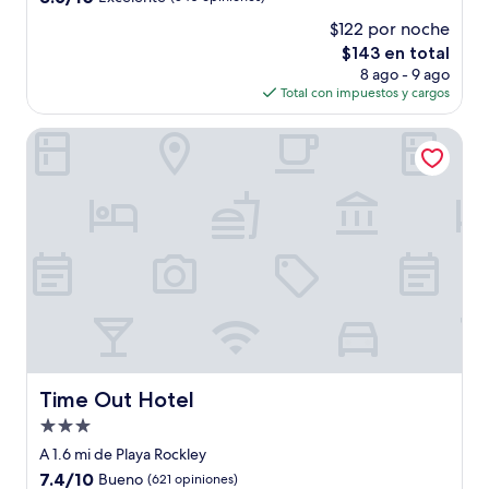
estrellas
de
$122 por noche
10,
El
$143 en total
Excelente,
precio
(540
8 ago - 9 ago
actual
opiniones)
Total con impuestos y cargos
es
de
Time Out Hotel
$143
Time Out Hotel
Time Out Hotel
Propiedad
de
A 1.6 mi de Playa Rockley
3.0
7.4
7.4/10
Bueno
(621 opiniones)