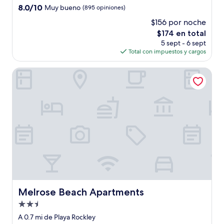
3.0
8.0
8.0/10
Muy bueno
(895 opiniones)
estrellas
de
$156 por noche
10,
El
$174 en total
Muy
precio
bueno,
5 sept - 6 sept
actual
(895
Total con impuestos y cargos
es
opiniones)
de
Melrose Beach Apartments
$174
Melrose Beach Apartments
Melrose Beach Apartments
Propiedad
de
A 0.7 mi de Playa Rockley