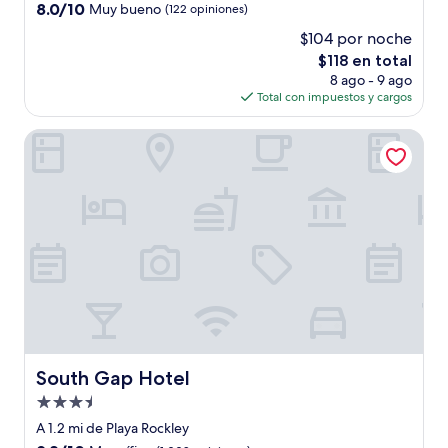
2.5
8.0
8.0/10
Muy bueno
(122 opiniones)
estrellas
de
$104 por noche
10,
El
$118 en total
Muy
precio
bueno,
8 ago - 9 ago
actual
(122
Total con impuestos y cargos
es
opiniones)
de
South Gap Hotel
$118
South Gap Hotel
South Gap Hotel
Propiedad
de
A 1.2 mi de Playa Rockley
3.5