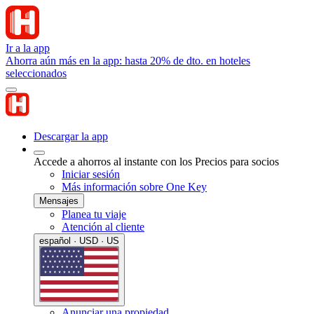
Ir a la app
Ahorra aún más en la app: hasta 20% de dto. en hoteles
seleccionados
Descargar la app
Accede a ahorros al instante con los Precios para socios
Iniciar sesión
Más información sobre One Key
Mensajes
Planea tu viaje
Atención al cliente
español · USD · US
Anunciar una propiedad