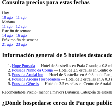
Consulta precios para estas fechas
Hoy
10 ago - 11 ago
Mañana
11 ago - 12 ago
Este fin de semana
14 ago - 16 ago
Próximo fin de semana
21 ago - 23 ago
Información general de 5 hoteles destacad
Hope Pousada
— Hotel de 3 estrellas en Praia Grande, a 0.8 m
Pousada Ninho da Coruja
— Hotel de 2.5 estrellas en Centro d
Pousada Arraial Inn
— Hotel de 3 estrellas en A 0.8 mi de Parq
Pousada Aroeira Hospedagem
— Hotel de 3 estrellas en A 0.3 
Pousada Gênesis
— Hotel de 3.5 estrellas en Centro de Arraial
Recomendable
Precio (menor a mayor)
Distancia
Categoría de estrell
¿Dónde hospedarse cerca de Parque públi