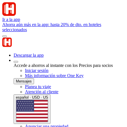
Ir a la app
Ahorra aún más en la app: hasta 20% de dto. en hoteles
seleccionados
Descargar la app
Accede a ahorros al instante con los Precios para socios
Iniciar sesión
Más información sobre One Key
Mensajes
Planea tu viaje
Atención al cliente
español · USD · US
Anunciar una propiedad