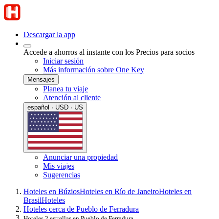
Descargar la app
Accede a ahorros al instante con los Precios para socios
Iniciar sesión
Más información sobre One Key
Mensajes
Planea tu viaje
Atención al cliente
español · USD · US
Anunciar una propiedad
Mis viajes
Sugerencias
Hoteles en Búzios
Hoteles en Río de Janeiro
Hoteles en
Brasil
Hoteles
Hoteles cerca de Pueblo de Ferradura
Hoteles 2 estrellas en Pueblo de Ferradura