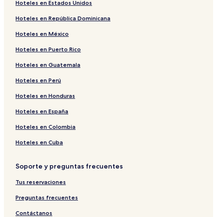
Hoteles en Estados Unidos
Hoteles 3 estrellas en São José
Hoteles en República Dominicana
Hoteles 2 estrellas en Búzios
Hoteles en México
Pousadas en Praia Rasa
Hoteles en Puerto Rico
Hoteles con estacionamiento en Tartaruga
Hoteles en Guatemala
Casas de huéspedes en Búzios
Hoteles en Perú
Hoteles 3 estrellas en Ossos
Hoteles cerca de Estatua de Juscelino Kubitschek
Hoteles en Honduras
Hoteles en Canto
Hoteles en España
Hoteles cerca de Playa Ferradurinha
Hoteles en Colombia
Pousadas en Tartaruga
Hoteles en Cuba
Hoteles baratos en Pueblo de Ferradura
Soporte y preguntas frecuentes
Hoteles cerca de Playa de Foca
Tus reservaciones
Hoteles con cocina en Búzios
Posadas en Búzios
Preguntas frecuentes
Hoteles en Pueblo de Ferradura
Contáctanos