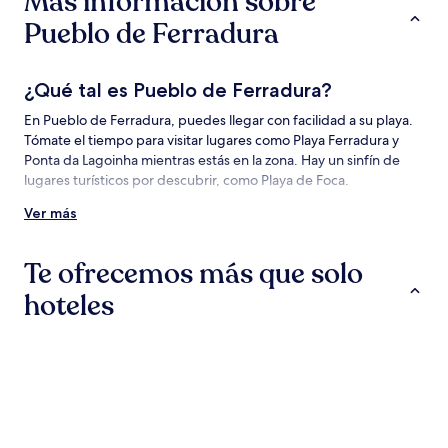
Más información sobre
y
la
Pueblo de Ferradura
disponibilidad
están
sujetos
¿Qué tal es Pueblo de Ferradura?
a
cambios.
En Pueblo de Ferradura, puedes llegar con facilidad a su playa.
Aplican
Tómate el tiempo para visitar lugares como Playa Ferradura y
términos
Ponta da Lagoinha mientras estás en la zona. Hay un sinfín de
adicionales.
lugares turísticos por descubrir, como Playa de Foca.
Ver más
Cómo llegar a Pueblo de Ferradura
Vuela a:
Te ofrecemos más que solo
49,1 km de Pueblo de Ferradura
hoteles
Atracciones y actividades en Pueblo de
Ferradura y en los alrededores
Hoteles
Casas de huéspedes
Hostales
Atracciones en Pueblo de Ferradura
Playa Ferradura
Ponta da Lagoinha
Playa de Foca