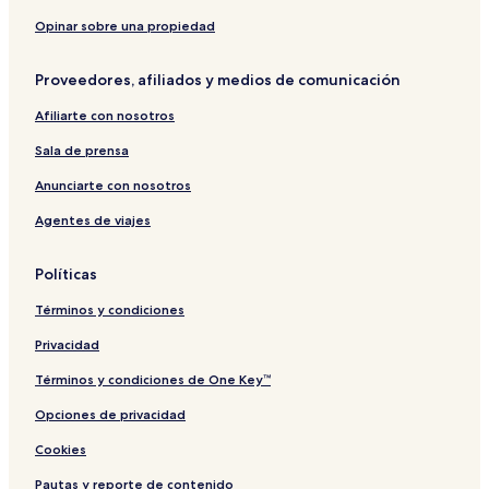
Hoteles cerca de Ponta da Lagoinha
Opinar sobre una propiedad
Pousadas en Búzios
Proveedores, afiliados y medios de comunicación
Casas de huéspedes en Cabo Frio
Afiliarte con nosotros
Hoteles 2 estrellas en Pueblo de Ferradura
Sala de prensa
Hoteles con desayuno incluido en Tartaruga
Pousadas en Cabo Frio
Anunciarte con nosotros
Hoteles con alberca en Ossos
Agentes de viajes
Pousadas en Prainha
Políticas
Apart-Hoteles en Búzios
Términos y condiciones
Hoteles LGBTQIA en Búzios
Privacidad
Hoteles con gimnasio cerca de Porto da Barra
Términos y condiciones de One Key™
Hoteles cerca de Playa Brava
Hoteles en Ossos
Opciones de privacidad
Hoteles cerca de Playa Tartaruga
Cookies
Hoteles cerca de Playa Forno
Pautas y reporte de contenido