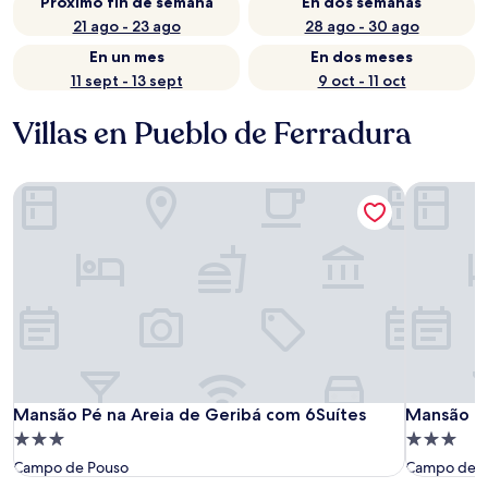
Próximo fin de semana
En dos semanas
21 ago - 23 ago
28 ago - 30 ago
En un mes
En dos meses
11 sept - 13 sept
9 oct - 11 oct
Villas en Pueblo de Ferradura
Mansão Pé na Areia de Geribá com 6Suítes
Mansão de
Mansão Pé na Areia de Geribá com 6Suítes
Mansão de
Mansão Pé na Areia de Geribá com 6Suítes
Mansão de
Propiedad
Propiedad
de
de
Campo de Pouso
Campo de P
3.0
3.0