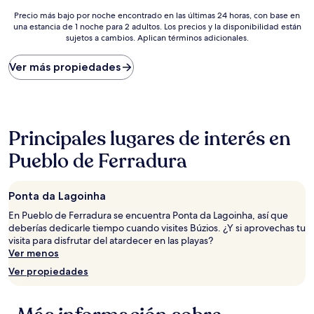
estrellas
estrellas
Precio
Precio más bajo por noche encontrado en las últimas 24 horas, con base en
una estancia de 1 noche para 2 adultos. Los precios y la disponibilidad están
más
sujetos a cambios. Aplican términos adicionales.
bajo
por
noche
Ver más propiedades
encontrado
en
las
últimas
24
Principales lugares de interés en
horas,
con
Pueblo de Ferradura
base
en
una
Ponta da Lagoinha
estancia
En Pueblo de Ferradura se encuentra Ponta da Lagoinha, así que
de
deberías dedicarle tiempo cuando visites Búzios. ¿Y si aprovechas tu
1
visita para disfrutar del atardecer en las playas?
noche
Ver menos
para
2
Ver propiedades
adultos.
Los
precios