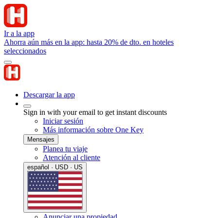
Ir a la app
Ahorra aún más en la app: hasta 20% de dto. en hoteles
seleccionados
Descargar la app
Sign in with your email to get instant discounts
Iniciar sesión
Más información sobre One Key
Mensajes
Planea tu viaje
Atención al cliente
español · USD · US
Anunciar una propiedad