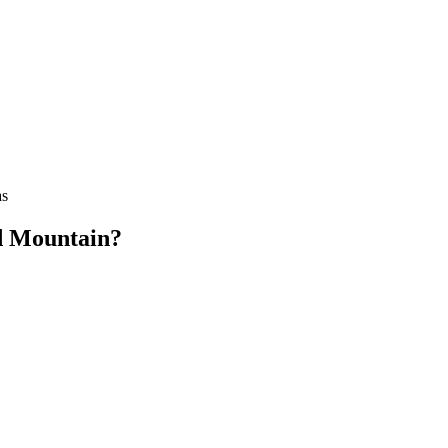
as
d Mountain?