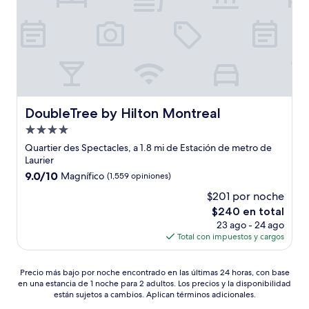
DoubleTree by Hilton Montreal
DoubleTree by Hilton Montreal
Propiedad
de
Quartier des Spectacles, a 1.8 mi de Estación de metro de
4.0
Laurier
estrellas
9.0
9.0/10
Magnífico
(1,559 opiniones)
de
$201 por noche
10,
El
$240 en total
Magnífico,
precio
(1,559
23 ago - 24 ago
actual
opiniones)
Total con impuestos y cargos
es
de
Precio
$240
Precio más bajo por noche encontrado en las últimas 24 horas, con base
en una estancia de 1 noche para 2 adultos. Los precios y la disponibilidad
más
están sujetos a cambios. Aplican términos adicionales.
bajo