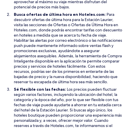
aprovechar al máximo su viaje mientras disfrutan del
a
potencial de precios más bajos.
n
Busca ofertas de última hora en Hoteles.com:
Para
a
descubrir ofertas de última hora para la Estación Laurier,
visita las secciones de Ofertas o Ofertas de Última Hora en
Hoteles.com, donde podrás encontrar tarifas con descuento
en hoteles a medida que se acerca tu fecha de viaje.
Habilitar las alertas por correo electrónico o las notificaciones
push puede mantenerte informado sobre ventas flash y
promociones exclusivas, ayudándote a asegurar
alojamientos asequibles. Además, la herramienta de Compra
Inteligente disponible en la aplicación te permite comparar
precios y servicios de hoteles fácilmente. Con estos
recursos, podrías ser de los primeros en enterarte de las
bajadas de precio y la nueva disponibilidad, haciendo que
reservar tu escapada de última hora sea más sencillo.
Sé flexible con las fechas:
Los precios pueden fluctuar
según varios factores, incluyendo la ubicación del hotel, la
categoría y la época del año, por lo que ser flexible con tus
fechas de viaje puede ayudarte a ahorrar en tu estadía cerca
del hotel de la Estación Laurier. Si buscas algo único, los
hoteles boutique pueden proporcionar una experiencia más
personalizada y, a veces, ofrecer mejor valor. Cuando
reserves a través de Hoteles.com, te informaremos si el