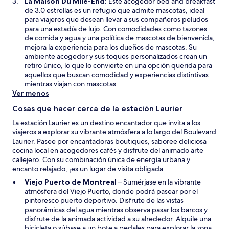
S
La Maison Du Mile-End
: Este acogedor bed and breakfast
t
e
de 3.0 estrellas es un refugio que admite mascotas, ideal
a
a
para viajeros que desean llevar a sus compañeros peludos
n
b
para una estadía de lujo. Con comodidades como tazones
a
r
de comida y agua y una política de mascotas de bienvenida,
i
mejora la experiencia para los dueños de mascotas. Su
r
ambiente acogedor y sus toques personalizados crean un
á
retiro único, lo que lo convierte en una opción querida para
e
aquellos que buscan comodidad y experiencias distintivas
n
mientras viajan con mascotas.
u
Ver menos
n
Cosas que hacer cerca de la estación Laurier
a
n
La estación Laurier es un destino encantador que invita a los
u
viajeros a explorar su vibrante atmósfera a lo largo del Boulevard
e
Laurier. Pasee por encantadoras boutiques, saboree deliciosa
v
cocina local en acogedores cafés y disfrute del animado arte
a
callejero. Con su combinación única de energía urbana y
v
encanto relajado, ¡es un lugar de visita obligada.
e
S
Viejo Puerto de Montreal
– Sumérjase en la vibrante
n
e
atmósfera del Viejo Puerto, donde podrá pasear por el
t
a
pintoresco puerto deportivo. Disfrute de las vistas
a
b
panorámicas del agua mientras observa pasar los barcos y
n
r
disfrute de la animada actividad a su alrededor. Alquile una
a
i
bicicleta o súbase a un bote a pedales para explorar la zona