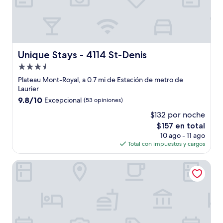
Unique Stays - 4114 St-Denis
Unique Stays - 4114 St-Denis
Propiedad
de
Plateau Mont-Royal, a 0.7 mi de Estación de metro de
3.5
Laurier
estrellas
9.8
9.8/10
Excepcional
(53 opiniones)
de
$132 por noche
10,
El
$157 en total
Excepcional,
precio
(53
10 ago - 11 ago
actual
opiniones)
Total con impuestos y cargos
es
de
Metcalfe Hotel Montréal by Gray Collection
$157