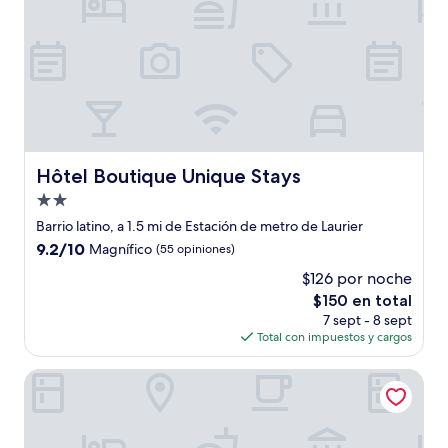
Hôtel Boutique Unique Stays
Hôtel Boutique Unique Stays
Propiedad
de
Barrio latino, a 1.5 mi de Estación de metro de Laurier
2.0
9.2
9.2/10
Magnífico
(55 opiniones)
estrellas
de
$126 por noche
10,
El
$150 en total
Magnífico,
precio
(55
7 sept - 8 sept
actual
opiniones)
Total con impuestos y cargos
es
de
Hôtel AC Montréal Centre-ville
$150