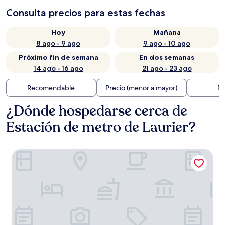
Consulta precios para estas fechas
Hoy
Mañana
8 ago - 9 ago
9 ago - 10 ago
Próximo fin de semana
En dos semanas
14 ago - 16 ago
21 ago - 23 ago
Recomendable
Precio (menor a mayor)
Di
¿Dónde hospedarse cerca de
Estación de metro de Laurier?
The Ritz-Carlton, Montréal