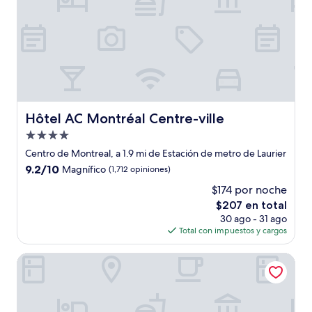
Hôtel AC Montréal Centre-ville
Hôtel AC Montréal Centre-ville
Propiedad
de
Centro de Montreal, a 1.9 mi de Estación de metro de Laurier
4.0
9.2
9.2/10
Magnífico
(1,712 opiniones)
estrellas
de
$174 por noche
10,
El
$207 en total
Magnífico,
precio
(1,712
30 ago - 31 ago
actual
opiniones)
Total con impuestos y cargos
es
de
DoubleTree by Hilton Montreal
$207