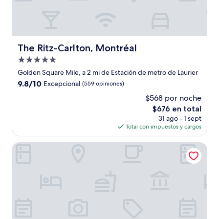
The Ritz-Carlton, Montréal
The Ritz-Carlton, Montréal
Propiedad
de
Golden Square Mile, a 2 mi de Estación de metro de Laurier
5.0
9.8
9.8/10
Excepcional
(559 opiniones)
estrellas
de
$568 por noche
10,
El
$676 en total
Excepcional,
precio
(559
31 ago - 1 sept
actual
opiniones)
Total con impuestos y cargos
es
de
L'Appartement Hotel
$676