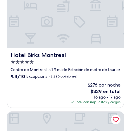
Hotel Birks Montreal
Hotel Birks Montreal
Propiedad
de
Centro de Montreal, a 1.9 mi de Estación de metro de Laurier
5.0
9.4
9.4/10
Excepcional
(2,296 opiniones)
estrellas
de
$276 por noche
10,
El
$329 en total
Excepcional,
precio
(2,296
16 ago - 17 ago
actual
opiniones)
Total con impuestos y cargos
es
de
The S&D Hotel
$329