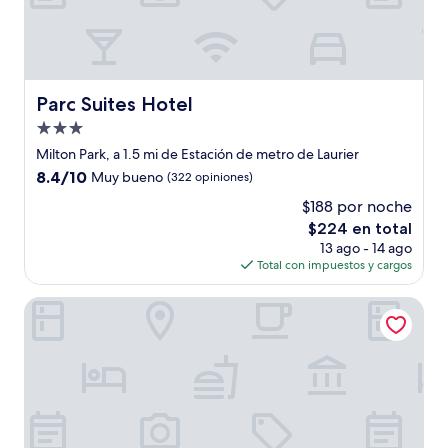
Parc Suites Hotel
Parc Suites Hotel
Propiedad
de
Milton Park, a 1.5 mi de Estación de metro de Laurier
3.0
8.4
8.4/10
Muy bueno
(322 opiniones)
estrellas
de
$188 por noche
10,
El
$224 en total
Muy
precio
bueno,
13 ago - 14 ago
actual
(322
Total con impuestos y cargos
es
opiniones)
de
Unique Stays - 3690 St-Denis
$224