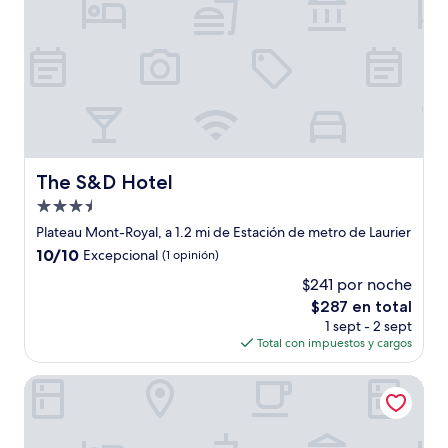
The S&D Hotel
The S&D Hotel
Propiedad
de
Plateau Mont-Royal, a 1.2 mi de Estación de metro de Laurier
3.5
10.0
10/10
Excepcional
(1 opinión)
estrellas
de
$241 por noche
10,
El
$287 en total
Excepcional,
precio
(1
1 sept - 2 sept
actual
opinión)
Total con impuestos y cargos
es
de
Hôtel Boutique Unique Stays
$287