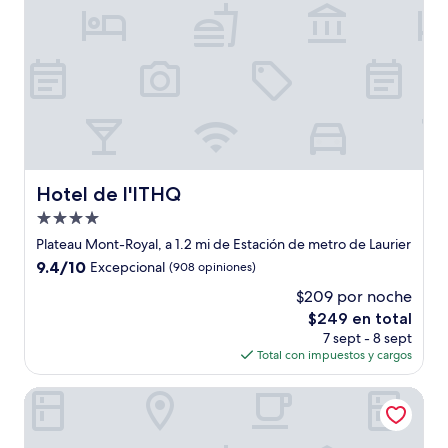
Hotel de l'ITHQ
Hotel de l'ITHQ
Propiedad
de
Plateau Mont-Royal, a 1.2 mi de Estación de metro de Laurier
4.0
9.4
9.4/10
Excepcional
(908 opiniones)
estrellas
de
$209 por noche
10,
El
$249 en total
Excepcional,
precio
(908
7 sept - 8 sept
actual
opiniones)
Total con impuestos y cargos
es
de
Hotel Birks Montreal
$249