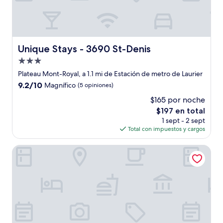
Unique Stays - 3690 St-Denis
Unique Stays - 3690 St-Denis
Propiedad
de
Plateau Mont-Royal, a 1.1 mi de Estación de metro de Laurier
3.0
9.2
9.2/10
Magnífico
(5 opiniones)
estrellas
de
$165 por noche
10,
El
$197 en total
Magnífico,
precio
(5
1 sept - 2 sept
actual
opiniones)
Total con impuestos y cargos
es
de
Econo Lodge
$197