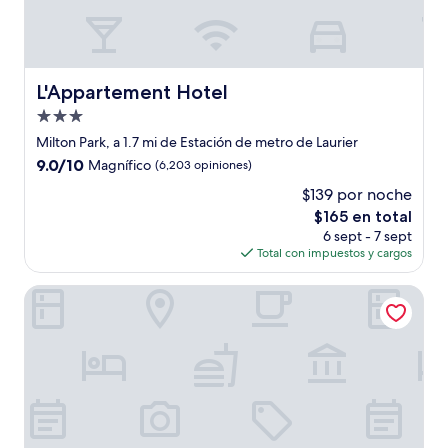
L'Appartement Hotel
L'Appartement Hotel
Propiedad
de
Milton Park, a 1.7 mi de Estación de metro de Laurier
3.0
9.0
9.0/10
Magnífico
(6,203 opiniones)
estrellas
de
$139 por noche
10,
El
$165 en total
Magnífico,
precio
(6,203
6 sept - 7 sept
actual
opiniones)
Total con impuestos y cargos
es
de
Hotel Le Roberval
$165