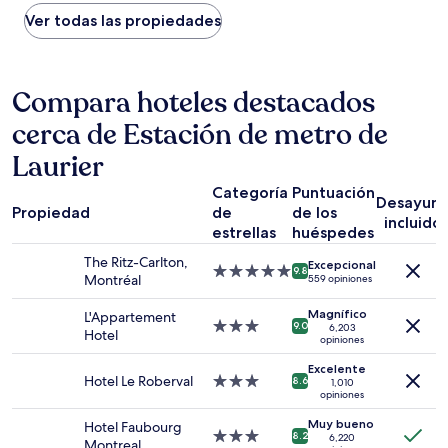
por
noche
Ver todas las propiedades
encontrado
en
las
últimas
Compara hoteles destacados
24
cerca de Estación de metro de
horas,
con
Laurier
base
en
Categoría
Puntuación
una
Desayun
Propiedad
de
de los
estancia
incluido
estrellas
huéspedes
de
1
The Ritz-Carlton,
Excepcional
noche
Propiedad
9.8
Montréal
559 opiniones
para
de
2
5.0
Magnífico
L'Appartement
adultos.
estrellas
Propiedad
9.0
6,203
Hotel
opiniones
Los
de
precios
3.0
Excelente
y
estrellas
Hotel Le Roberval
Propiedad
8.6
1,010
la
opiniones
de
disponibilidad
3.0
Muy bueno
Hotel Faubourg
están
estrellas
Propiedad
8.2
6,220
Montreal