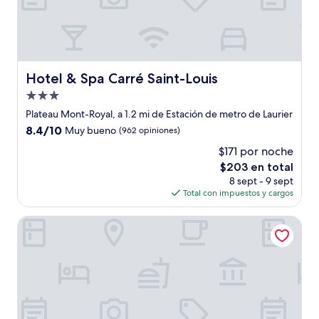
Hotel & Spa Carré Saint-Louis
Hotel & Spa Carré Saint-Louis
Propiedad
de
Plateau Mont-Royal, a 1.2 mi de Estación de metro de Laurier
3.0
8.4
8.4/10
Muy bueno
(962 opiniones)
estrellas
de
$171 por noche
10,
El
$203 en total
Muy
precio
bueno,
8 sept - 9 sept
actual
(962
Total con impuestos y cargos
es
opiniones)
de
Parc Suites Hotel
$203