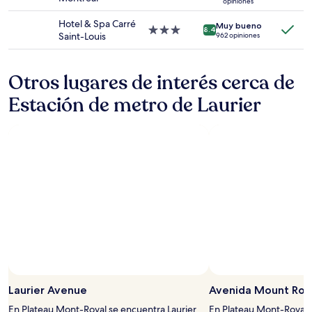
sujetos
opiniones
de
a
3.0
Hotel & Spa Carré
Muy bueno
cambios.
estrellas
Propiedad
8.4
Saint-Louis
962 opiniones
Aplican
de
términos
3.0
adicionales.
estrellas
Otros lugares de interés cerca de
Estación de metro de Laurier
Laurier Avenue
Avenida Mount Roy
En Plateau Mont-Royal se encuentra Laurier
En Plateau Mont-Royal, 