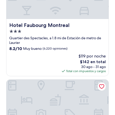
Hotel Faubourg Montreal
Hotel Faubourg Montreal
Propiedad
de
Quartier des Spectacles, a 1.8 mi de Estación de metro de
3.0
Laurier
estrellas
8.2
8.2/10
Muy bueno
(6,220 opiniones)
de
$119 por noche
10,
El
$142 en total
Muy
precio
bueno,
30 ago - 31 ago
actual
(6,220
Total con impuestos y cargos
es
opiniones)
de
Hotel & Spa Carré Saint-Louis
$142