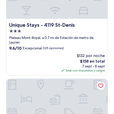
Unique Stays - 4119 St-Denis
Unique Stays - 4119 St-Denis
Propiedad
de
Plateau Mont-Royal, a 0.7 mi de Estación de metro de
3.0
Laurier
estrellas
9.6
9.6/10
Excepcional
(125 opiniones)
de
$132 por noche
10,
El
$158 en total
Excepcional,
precio
(125
7 sept - 8 sept
actual
opiniones)
Total con impuestos y cargos
es
de
Unique Stays - 4114 St-Denis
$158