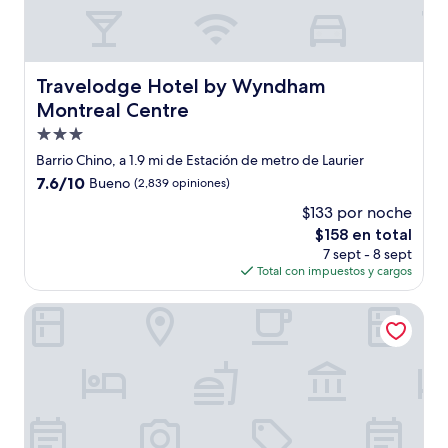
Travelodge Hotel by Wyndham Montreal Centre
Travelodge Hotel by Wyndham
Montreal Centre
Propiedad
de
Barrio Chino, a 1.9 mi de Estación de metro de Laurier
3.0
7.6
7.6/10
Bueno
(2,839 opiniones)
estrellas
de
$133 por noche
10,
El
$158 en total
Bueno,
precio
(2,839
7 sept - 8 sept
actual
opiniones)
Total con impuestos y cargos
es
de
Olympia Hotel By Lodgo
$158