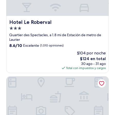
Hotel Le Roberval
Hotel Le Roberval
Propiedad
de
Quartier des Spectacles, a 1.8 mi de Estación de metro de
3.0
Laurier
estrellas
8.6
8.6/10
Excelente
(1,010 opiniones)
de
$104 por noche
10,
El
$124 en total
Excelente,
precio
(1,010
30 ago - 31 ago
actual
opiniones)
Total con impuestos y cargos
es
de
Hotel Faubourg Montreal
$124