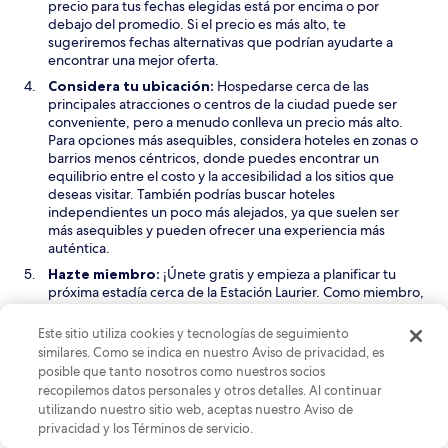
precio para tus fechas elegidas está por encima o por
debajo del promedio. Si el precio es más alto, te
sugeriremos fechas alternativas que podrían ayudarte a
encontrar una mejor oferta.
Considera tu ubicación:
Hospedarse cerca de las
principales atracciones o centros de la ciudad puede ser
conveniente, pero a menudo conlleva un precio más alto.
Para opciones más asequibles, considera hoteles en zonas o
barrios menos céntricos, donde puedes encontrar un
equilibrio entre el costo y la accesibilidad a los sitios que
deseas visitar. También podrías buscar hoteles
independientes un poco más alejados, ya que suelen ser
más asequibles y pueden ofrecer una experiencia más
auténtica.
Hazte miembro:
¡Únete gratis y empieza a planificar tu
próxima estadía cerca de la Estación Laurier. Como miembro,
tendrás acceso a precios exclusivos para miembros en más
de 100,000 hoteles en todo el mundo. Disfruta de los
Este sitio utiliza cookies y tecnologías de seguimiento
beneficios de ascender rápidamente de categoría de
similares. Como se indica en nuestro Aviso de privacidad, es
membresía, lo que puede llevar a ventajas como mejoras de
posible que tanto nosotros como nuestros socios
habitación gratuitas (cuando estén disponibles) y
recopilemos datos personales y otros detalles. Al continuar
descuentos en alimentos y bebidas en propiedades
utilizando nuestro sitio web, aceptas nuestro Aviso de
seleccionadas con Acceso VIP. ¡No te pierdas estos grandes
privacidad y los Términos de servicio.
ahorros y recompensas para tus viajes.