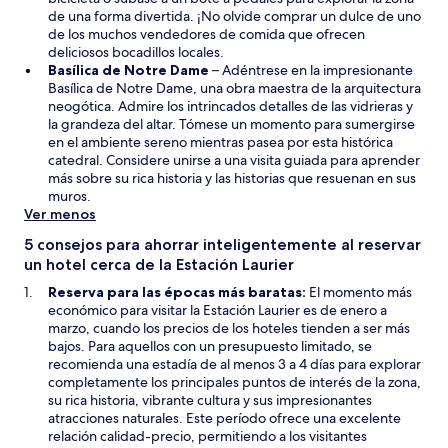
r
de una forma divertida. ¡No olvide comprar un dulce de uno
á
de los muchos vendedores de comida que ofrecen
e
deliciosos bocadillos locales.
S
n
Basílica de Notre Dame
– Adéntrese en la impresionante
e
u
Basílica de Notre Dame, una obra maestra de la arquitectura
a
n
neogótica. Admire los intrincados detalles de las vidrieras y
b
a
la grandeza del altar. Tómese un momento para sumergirse
r
n
en el ambiente sereno mientras pasea por esta histórica
i
u
catedral. Considere unirse a una visita guiada para aprender
r
e
más sobre su rica historia y las historias que resuenan en sus
á
v
muros.
e
a
Ver menos
n
v
5 consejos para ahorrar inteligentemente al reservar
u
e
un hotel cerca de la Estación Laurier
n
n
a
t
Reserva para las épocas más baratas:
El momento más
n
a
económico para visitar la Estación Laurier es de enero a
u
n
marzo, cuando los precios de los hoteles tienden a ser más
e
a
bajos. Para aquellos con un presupuesto limitado, se
v
recomienda una estadía de al menos 3 a 4 días para explorar
a
completamente los principales puntos de interés de la zona,
v
su rica historia, vibrante cultura y sus impresionantes
e
atracciones naturales. Este período ofrece una excelente
n
relación calidad-precio, permitiendo a los visitantes
t