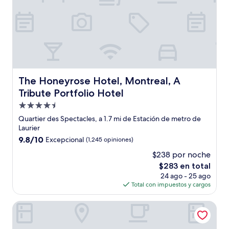
The Honeyrose Hotel, Montreal, A Tribute Portfolio Hote
The Honeyrose Hotel, Montreal, A
Tribute Portfolio Hotel
Propiedad
de
Quartier des Spectacles, a 1.7 mi de Estación de metro de
4.5
Laurier
estrellas
9.8
9.8/10
Excepcional
(1,245 opiniones)
de
$238 por noche
10,
El
$283 en total
Excepcional,
precio
(1,245
24 ago - 25 ago
actual
opiniones)
Total con impuestos y cargos
es
de
Hotel de l'ITHQ
$283