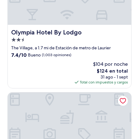
Olympia Hotel By Lodgo
Olympia Hotel By Lodgo
Propiedad
de
The Village, a 1.7 mi de Estación de metro de Laurier
2.5
7.4
7.4/10
Bueno
(1,003 opiniones)
estrellas
de
$104 por noche
10,
El
$124 en total
Bueno,
precio
(1,003
31 ago - 1 sept
actual
opiniones)
Total con impuestos y cargos
es
de
Unique Stays - 4119 St-Denis
$124