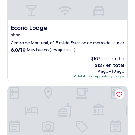
Econo Lodge
Econo Lodge
Propiedad
de
Centro de Montreal, a 1.5 mi de Estación de metro de Laurier
2.0
8.0
8.0/10
Muy bueno
(798 opiniones)
estrellas
de
$107 por noche
10,
El
$127 en total
Muy
precio
bueno,
9 ago - 10 ago
actual
(798
Total con impuestos y cargos
es
opiniones)
de
Travelodge Hotel by Wyndham Montreal Centre
$127