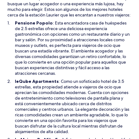
busque un lugar acogedor o una experiencia más lujosa, hay
mucho para elegir. Estos son algunos de los mejores hoteles
cerca de la estación Laurier que les encantan a nuestros viajeros:
S
Pensione Popolo
: Esta encantadora casa de huéspedes
e
de 2.5 estrellas ofrece una deliciosa experiencia
a
gastronómica con opciones como un restaurante diario y un
b
bar y salón. Por su proximidad a atracciones locales como
r
museos y outlets, es perfecta para viajeros de ocio que
i
buscan una estadía vibrante. El ambiente acogedor y las
r
diversas comodidades garantizan un retiro confortable, lo
á
que lo convierte en una opción popular para aquellos que
e
buscan experiencias distintivas y fácil acceso a las
n
atracciones cercanas.
u
leQube Apartments
: Como un sofisticado hotel de 3.5
n
estrellas, esta propiedad atiende a viajeros de ocio que
a
aprecian las comodidades modernas. Cuenta con opciones
n
de entretenimiento como televisores de pantalla plana y
u
está convenientemente ubicado cerca de distritos
e
comerciales y centros urbanos. La elegante decoración y las
v
ricas comodidades crean un ambiente agradable, lo que lo
a
convierte en una opción favorita para los viajeros que
v
buscan disfrutar de la cultura local mientras disfrutan de
e
alojamientos de alta calidad.
n