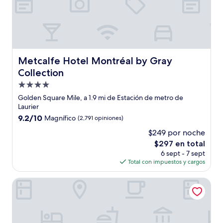
Metcalfe Hotel Montréal by Gray Collection
Metcalfe Hotel Montréal by Gray
Collection
Propiedad
de
Golden Square Mile, a 1.9 mi de Estación de metro de
4.0
Laurier
estrellas
9.2
9.2/10
Magnífico
(2,791 opiniones)
de
$249 por noche
10,
El
$297 en total
Magnífico,
precio
(2,791
6 sept - 7 sept
actual
opiniones)
Total con impuestos y cargos
es
de
The Honeyrose Hotel, Montreal, A Tribute Portfolio Hotel
$297