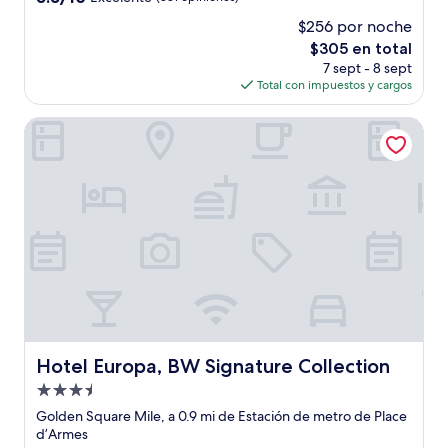
de
$256 por noche
10,
El
$305 en total
Excelente,
precio
(331
7 sept - 8 sept
actual
opiniones)
Total con impuestos y cargos
es
de
Hotel Europa, BW Signature Collection
$305
Hotel Europa, BW Signature Collection
Hotel Europa, BW Signature Collection
Propiedad
de
Golden Square Mile, a 0.9 mi de Estación de metro de Place
3.5
d’Armes