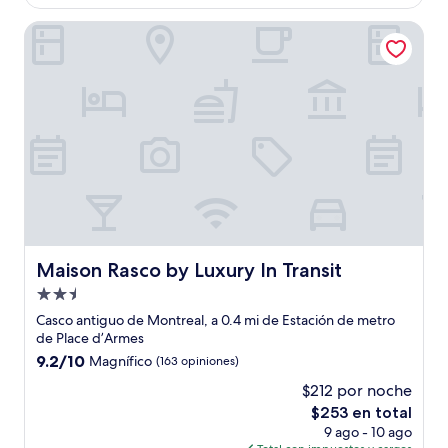
es
de
Maison Rasco by Luxury In Transit
$334
Maison Rasco by Luxury In Transit
Maison Rasco by Luxury In Transit
Propiedad
de
Casco antiguo de Montreal, a 0.4 mi de Estación de metro
2.5
de Place d’Armes
estrellas
9.2
9.2/10
Magnífico
(163 opiniones)
de
$212 por noche
10,
El
$253 en total
Magnífico,
precio
(163
9 ago - 10 ago
actual