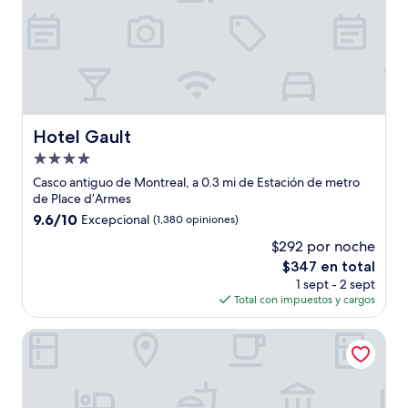
Hotel Gault
Hotel Gault
Propiedad
de
Casco antiguo de Montreal, a 0.3 mi de Estación de metro
4.0
de Place d’Armes
estrellas
9.6
9.6/10
Excepcional
(1,380 opiniones)
de
$292 por noche
10,
El
$347 en total
Excepcional,
precio
(1,380
1 sept - 2 sept
actual
opiniones)
Total con impuestos y cargos
es
de
Hotel Birks Montreal
$347