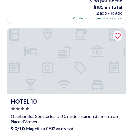
$156 por noche
10,
El
$185 en total
Excelente,
precio
(1,696
12 ago - 13 ago
actual
opiniones)
Total con impuestos y cargos
es
de
HOTEL 10
$185
HOTEL 10
HOTEL 10
Propiedad
de
Quartier des Spectacles, a 0.6 mi de Estación de metro de
4.0
Place d’Armes
estrellas
9.0
9.0/10
Magnífico
(1,937 opiniones)