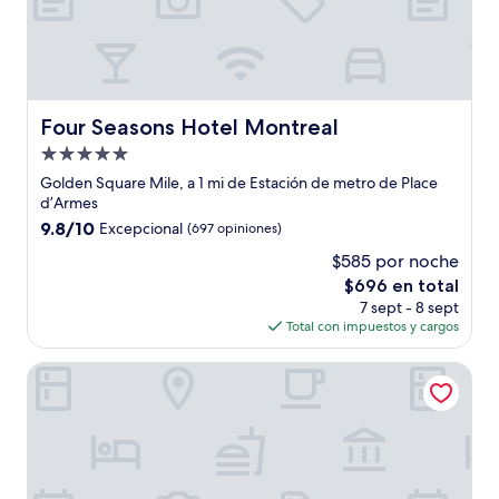
Four Seasons Hotel Montreal
Four Seasons Hotel Montreal
Propiedad
de
Golden Square Mile, a 1 mi de Estación de metro de Place
5.0
d’Armes
estrellas
9.8
9.8/10
Excepcional
(697 opiniones)
de
$585 por noche
10,
El
$696 en total
Excepcional,
precio
(697
7 sept - 8 sept
actual
opiniones)
Total con impuestos y cargos
es
de
The Ritz-Carlton, Montréal
$696