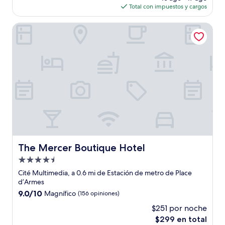
actual
opiniones)
Total con impuestos y cargos
es
de
The Mercer Boutique Hotel
$272
The Mercer Boutique Hotel
The Mercer Boutique Hotel
Propiedad
de
Cité Multimedia, a 0.6 mi de Estación de metro de Place
4.5
d’Armes
estrellas
9.0
9.0/10
Magnífico
(156 opiniones)
de
$251 por noche
10,
El
$299 en total
Magnífico,