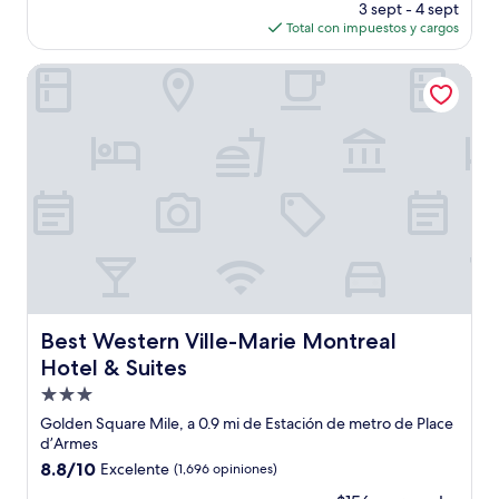
precio
(156
3 sept - 4 sept
actual
opiniones)
Total con impuestos y cargos
es
de
Best Western Ville-Marie Montreal Hotel & Suites
$299
Best Western Ville-Marie Montreal Hotel & Suites
Best Western Ville-Marie Montreal
Hotel & Suites
Propiedad
de
Golden Square Mile, a 0.9 mi de Estación de metro de Place
3.0
d’Armes
estrellas
8.8
8.8/10
Excelente
(1,696 opiniones)
de