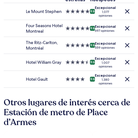
de
1
Excepcional
noche
Le Mount Stephen
Propiedad
9.8
1,077
opiniones
para
de
2
5.0
Four Seasons Hotel
Excepcional
adultos.
estrellas
Propiedad
9.8
Montreal
697 opiniones
Los
de
precios
5.0
The Ritz-Carlton,
Excepcional
y
estrellas
Propiedad
9.8
Montréal
559 opiniones
la
de
disponibilidad
5.0
Excepcional
están
estrellas
Hotel William Gray
Propiedad
9.6
1,007
sujetos
opiniones
de
a
4.5
Excepcional
cambios.
estrellas
Hotel Gault
Propiedad
9.6
1,380
Aplican
opiniones
de
términos
4.0
adicionales.
estrellas
Otros lugares de interés cerca de
Estación de metro de Place
d’Armes