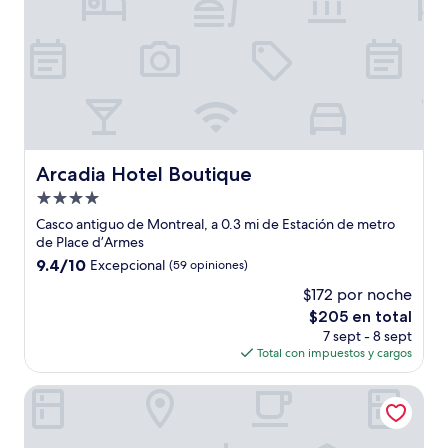
Arcadia Hotel Boutique
Arcadia Hotel Boutique
Propiedad
de
Casco antiguo de Montreal, a 0.3 mi de Estación de metro
4.0
de Place d’Armes
estrellas
9.4
9.4/10
Excepcional
(59 opiniones)
de
$172 por noche
10,
El
$205 en total
Excepcional,
precio
(59
7 sept - 8 sept
actual
opiniones)
Total con impuestos y cargos
es
de
Metcalfe Hotel Montréal by Gray Collection
$205