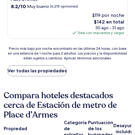
estrellas
8.2
8.2/10
Muy bueno
(6,215 opiniones)
de
$119 por noche
10,
El
$142 en total
Muy
precio
bueno,
30 ago - 31 ago
actual
(6,215
Total con impuestos y cargos
es
opiniones)
de
Precio
$142
Precio más bajo por noche encontrado en las últimas 24 horas, con base
en una estancia de 1 noche para 2 adultos. Los precios y la disponibilidad
más
están sujetos a cambios. Aplican términos adicionales.
bajo
por
noche
Ver todas las propiedades
encontrado
en
las
últimas
Compara hoteles destacados
24
cerca de Estación de metro de
horas,
con
Place d’Armes
base
en
Categoría
Puntuación
una
Desayun
Propiedad
de
de los
estancia
incluido
estrellas
huéspedes