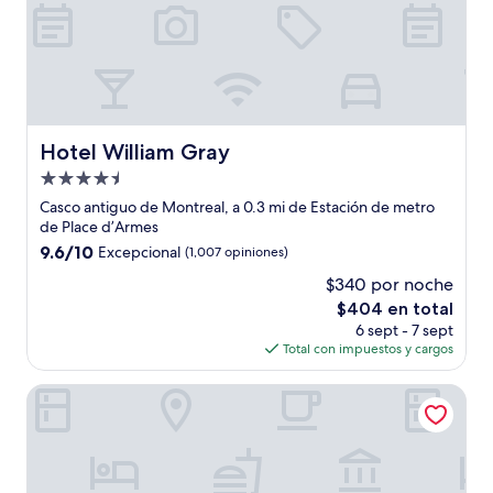
Hotel William Gray
Hotel William Gray
Propiedad
de
Casco antiguo de Montreal, a 0.3 mi de Estación de metro
4.5
de Place d’Armes
estrellas
9.6
9.6/10
Excepcional
(1,007 opiniones)
de
$340 por noche
10,
El
$404 en total
Excepcional,
precio
(1,007
6 sept - 7 sept
actual
opiniones)
Total con impuestos y cargos
es
de
Hotel Gault
$404