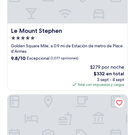
Le Mount Stephen
Le Mount Stephen
Propiedad
de
Golden Square Mile, a 0.9 mi de Estación de metro de Place
5.0
d’Armes
estrellas
9.8
9.8/10
Excepcional
(1,077 opiniones)
de
$279 por noche
10,
El
$332 en total
Excepcional,
precio
(1,077
3 sept - 4 sept
actual
opiniones)
Total con impuestos y cargos
es
de
Four Seasons Hotel Montreal
$332