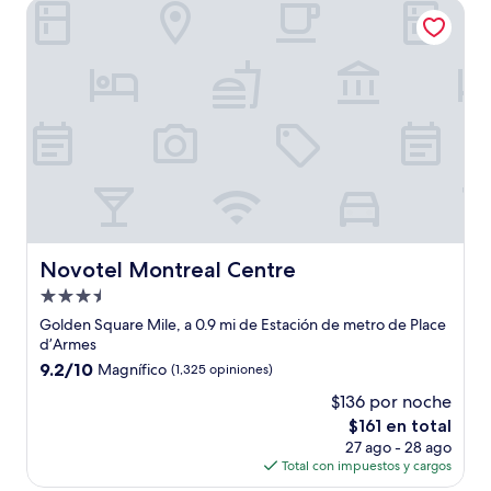
Novotel Montreal Centre
$259
Novotel Montreal Centre
Novotel Montreal Centre
Propiedad
de
Golden Square Mile, a 0.9 mi de Estación de metro de Place
3.5
d’Armes
estrellas
9.2
9.2/10
Magnífico
(1,325 opiniones)
de
$136 por noche
10,
El
$161 en total
Magnífico,
precio
(1,325
27 ago - 28 ago
actual
opiniones)
Total con impuestos y cargos
es