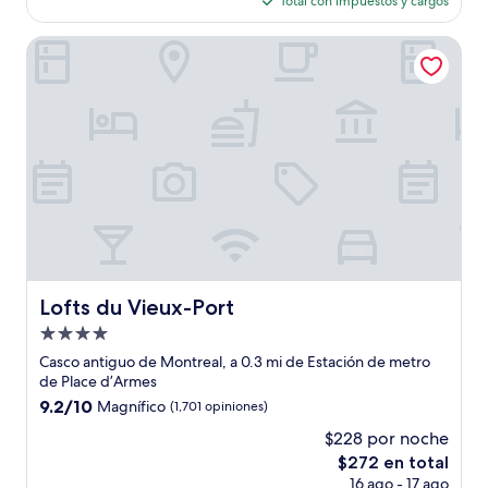
opiniones)
Total con impuestos y cargos
es
de
Lofts du Vieux-Port
$253
Lofts du Vieux-Port
Lofts du Vieux-Port
Propiedad
de
Casco antiguo de Montreal, a 0.3 mi de Estación de metro
4.0
de Place d’Armes
estrellas
9.2
9.2/10
Magnífico
(1,701 opiniones)
de
$228 por noche
10,
El
$272 en total
Magnífico,
precio
(1,701
16 ago - 17 ago