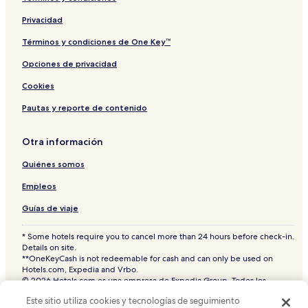
Hoteles en Golden Square Mile
Privacidad
Hoteles de negocios cerca de Sitio Histórico Nacional
Canal de Lachine
Términos y condiciones de One Key™
Hoteles cerca de Salle Wilfrid-Pelletier
Opciones de privacidad
Hoteles 5 estrellas en The Underground City
Cookies
Hoteles con gimnasio en Montreal
Pautas y reporte de contenido
Hoteles 3 estrellas en Rue Prince-Arthur Street
Otra información
Hoteles con desayuno incluido en Montreal
Quiénes somos
Hoteles en Montreal
Hoteles cerca de Champ de Mars
Empleos
Hoteles boutique en Ville-Marie
Guías de viaje
Hoteles 2 estrellas en Montreal
* Some hotels require you to cancel more than 24 hours before check-in.
Details on site.
Departamentos en Sitio Histórico Nacional Canal de
**OneKeyCash is not redeemable for cash and can only be used on
Lachine
Hotels.com, Expedia and Vrbo.
© 2026 Hotels.com es una empresa de Expedia Group. Todos los
Hoteles boutique en Montreal
derechos reservados.
Este sitio utiliza cookies y tecnologías de seguimiento
Hoteles cerca de Monument National
Hoteles.com y el logotipo de Hoteles.com son marcas comerciales o