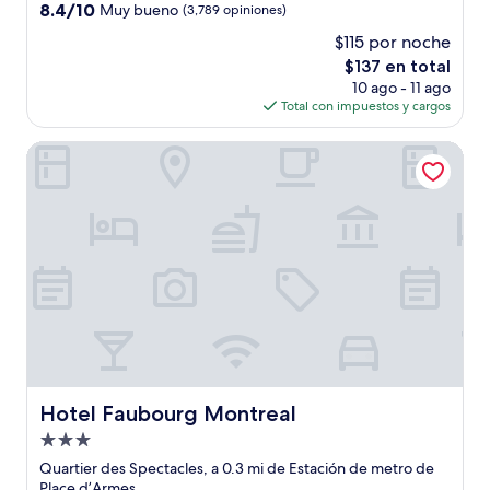
estrellas
8.4
8.4/10
Muy bueno
(3,789 opiniones)
de
$115 por noche
10,
El
$137 en total
Muy
precio
bueno,
10 ago - 11 ago
actual
(3,789
Total con impuestos y cargos
es
opiniones)
de
Hotel Faubourg Montreal
$137
Hotel Faubourg Montreal
Hotel Faubourg Montreal
Propiedad
de
Quartier des Spectacles, a 0.3 mi de Estación de metro de
3.0
Place d’Armes