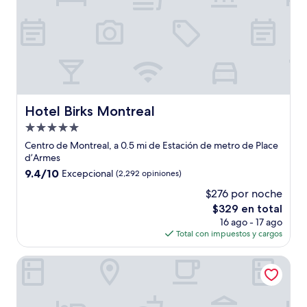
Hotel Birks Montreal
Hotel Birks Montreal
Propiedad
de
Centro de Montreal, a 0.5 mi de Estación de metro de Place
5.0
d’Armes
estrellas
9.4
9.4/10
Excepcional
(2,292 opiniones)
de
$276 por noche
10,
El
$329 en total
Excepcional,
precio
(2,292
16 ago - 17 ago
actual
opiniones)
Total con impuestos y cargos
es
de
Arcadia Hotel Boutique
$329