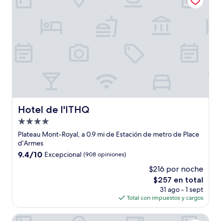
Hotel de l'ITHQ
Hotel de l'ITHQ
Propiedad
de
Plateau Mont-Royal, a 0.9 mi de Estación de metro de Place
4.0
d’Armes
estrellas
9.4
9.4/10
Excepcional
(908 opiniones)
de
$216 por noche
10,
El
$257 en total
Excepcional,
precio
(908
31 ago - 1 sept
actual
opiniones)
Total con impuestos y cargos
es
de
Le Westin Montréal