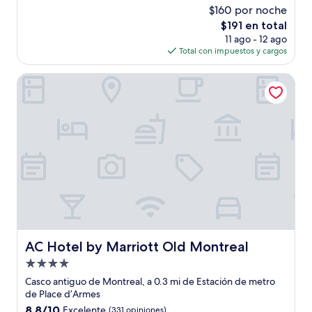
de
$160 por noche
10,
El
$191 en total
Magnífico,
precio
(1,937
11 ago - 12 ago
actual
opiniones)
Total con impuestos y cargos
es
de
AC Hotel by Marriott Old Montreal
$191
AC Hotel by Marriott Old Montreal
AC Hotel by Marriott Old Montreal
Propiedad
de
Casco antiguo de Montreal, a 0.3 mi de Estación de metro
4.0
de Place d’Armes
estrellas
8.8
8.8/10
Excelente
(331 opiniones)