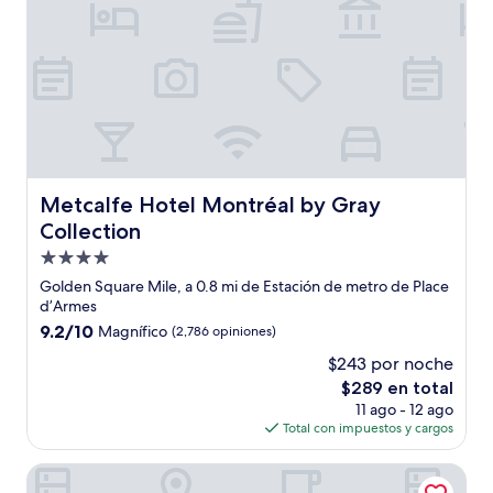
Metcalfe Hotel Montréal by Gray Collection
Metcalfe Hotel Montréal by Gray
Collection
Propiedad
de
Golden Square Mile, a 0.8 mi de Estación de metro de Place
4.0
d’Armes
estrellas
9.2
9.2/10
Magnífico
(2,786 opiniones)
de
$243 por noche
10,
El
$289 en total
Magnífico,
precio
(2,786
11 ago - 12 ago
actual
opiniones)
Total con impuestos y cargos
es
de
Hotel de l'ITHQ
$289