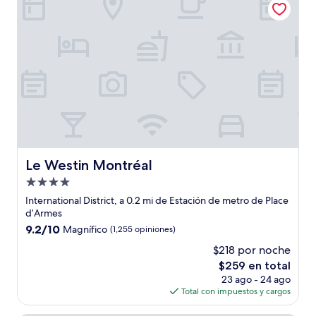
$257
Le Westin Montréal
Le Westin Montréal
Propiedad
de
International District, a 0.2 mi de Estación de metro de Place
4.0
d’Armes
estrellas
9.2
9.2/10
Magnífico
(1,255 opiniones)
de
$218 por noche
10,
El
$259 en total
Magnífico,
precio
(1,255
23 ago - 24 ago
actual
opiniones)
Total con impuestos y cargos
es
de