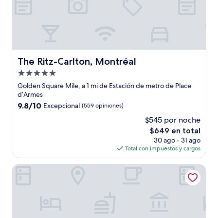
The Ritz-Carlton, Montréal
The Ritz-Carlton, Montréal
Propiedad
de
Golden Square Mile, a 1 mi de Estación de metro de Place
5.0
d’Armes
estrellas
9.8
9.8/10
Excepcional
(559 opiniones)
de
$545 por noche
10,
El
$649 en total
Excepcional,
precio
(559
30 ago - 31 ago
actual
opiniones)
Total con impuestos y cargos
es
de
Hotel William Gray
$649