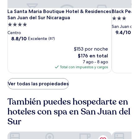
La
La
Black
La Santa Maria Boutique Hotel & Residences San Juan del 
Black Pearl 
La Santa Maria Boutique Hotel & Residences
Black Pearl 
Santa
Santa
Pearl
San Juan del Sur Nicaragua
Propiedad
Maria
Maria
Inn
Propiedad
de
San Juan del 
Boutique
Boutique
de
3.0
9.4
9.4/10
Exc
Centro
Hotel
Hotel
de
4.0
8.8
estrellas
8.8/10
Excelente
(87)
10,
&
&
de
estrellas
$153 por noche
Excepcional
10,
Residences
Residences
(156)
Excelente,
El
$176 en total
San
San
(87)
precio
7 ago - 8 ago
Juan
Juan
actual
Total con impuestos y cargos
del
del
es
Sur
Sur
de
Nicaragua
Nicaragua
$176
Ver todas las propiedades
También puedes hospedarte en
hoteles con spa en San Juan del
Sur
Nuestra Casa
Black Pearl 