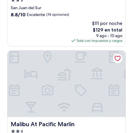
Propiedad
de
San Juan del Sur
2.5
8.8
8.8/10
Excelente
(74 opiniones)
estrellas
de
$111 por noche
10,
El
$129 en total
Excelente,
precio
(74
9 ago - 10 ago
actual
opiniones)
Total con impuestos y cargos
es
de
Malibu At Pacific Marlin
$129
Malibu At Pacific Marlin
Malibu At Pacific Marlin
Propiedad