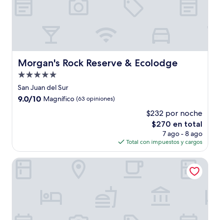
Morgan's Rock Reserve & Ecolodge
Morgan's Rock Reserve & Ecolodge
Propiedad
de
San Juan del Sur
5.0
9.0
9.0/10
Magnífico
(63 opiniones)
estrellas
de
$232 por noche
10,
El
$270 en total
Magnífico,
precio
(63
7 ago - 8 ago
actual
opiniones)
Total con impuestos y cargos
es
de
Surf Ranch Hotel & Resort
$270