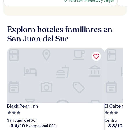
precio
Total con impuestos y cargos
del
actual
anterior
Sur
es
era
Nicar
de
de
$170
$199
Explora hoteles familiares en
San Juan del Sur
Black Pearl Inn
El Caite San
Black
Black
El
Black Pearl Inn
El Caite San
Black Pearl Inn
El Caite San
Pearl
Pearl
Caite
Propiedad
Propiedad
Inn
Inn
San
de
de
San Juan del Sur
Centro
Juan
3.0
3.0
9.4
8.8
9.4/10
8.8/10
Excepcional
Exc
(156)