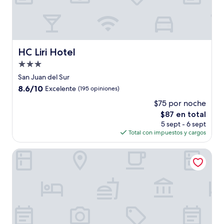
HC Liri Hotel
HC Liri Hotel
Propiedad
de
San Juan del Sur
3.0
8.6
8.6/10
Excelente
(195 opiniones)
estrellas
de
$75 por noche
10,
El
$87 en total
Excelente,
precio
(195
5 sept - 6 sept
actual
opiniones)
Total con impuestos y cargos
es
de
Casa Cha Cha Cha B&B
$87