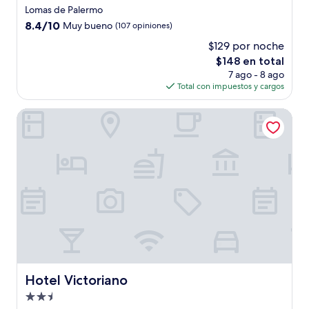
de
Lomas de Palermo
3.5
8.4
8.4/10
Muy bueno
(107 opiniones)
estrellas
de
$129 por noche
10,
El
$148 en total
Muy
precio
bueno,
7 ago - 8 ago
actual
(107
Total con impuestos y cargos
es
opiniones)
de
Hotel Victoriano
$148
Hotel Victoriano
Hotel Victoriano
Propiedad