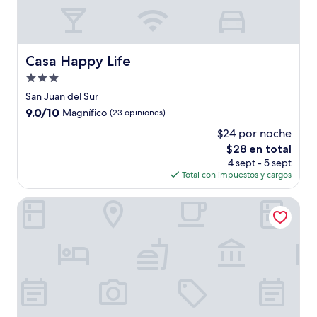
Casa Happy Life
Casa Happy Life
Propiedad
de
San Juan del Sur
3.0
9.0
9.0/10
Magnífico
(23 opiniones)
estrellas
de
$24 por noche
10,
El
$28 en total
Magnífico,
precio
(23
4 sept - 5 sept
actual
opiniones)
Total con impuestos y cargos
es
de
Pelican Eyes Hotel and Resort
$28