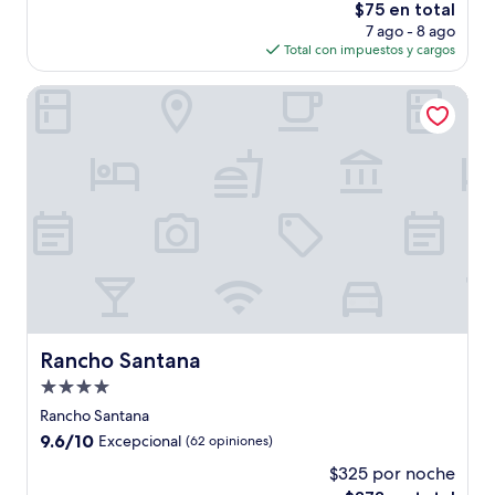
El
$75 en total
(38
precio
opiniones)
7 ago - 8 ago
actual
Total con impuestos y cargos
es
de
Rancho Santana
$75
Rancho Santana
Rancho Santana
Propiedad
de
Rancho Santana
4.0
9.6
9.6/10
Excepcional
(62 opiniones)
estrellas
de
$325 por noche
10,