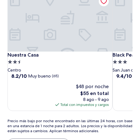
Nuestra
Nuestra
Black
Nuestra Casa
Black Pearl 
Nuestra Casa
Black Pearl 
Casa
Casa
Pearl
Propiedad
Propiedad
Inn
de
de
Centro
San Juan del 
2.5
3.0
8.2
9.4
8.2/10
9.4/10
Muy bueno
Exc
(65)
de
de
estrellas
estrellas
$48 por noche
10,
10,
Muy
Excepcional
El
$55 en total
bueno,
(156)
precio
8 ago - 9 ago
(65)
actual
Total con impuestos y cargos
es
de
Precio
$55
Precio más bajo por noche encontrado en las últimas 24 horas, con base
en una estancia de 1 noche para 2 adultos. Los precios y la disponibilidad
más
están sujetos a cambios. Aplican términos adicionales.
bajo
por