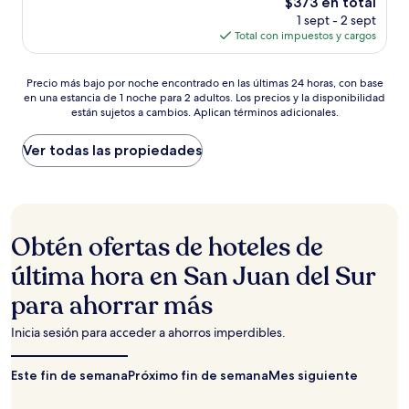
El
$373 en total
Excepcional,
precio
(62
1 sept - 2 sept
actual
opiniones)
Total con impuestos y cargos
es
de
Precio
$373
Precio más bajo por noche encontrado en las últimas 24 horas, con base
en una estancia de 1 noche para 2 adultos. Los precios y la disponibilidad
más
están sujetos a cambios. Aplican términos adicionales.
bajo
por
noche
Ver todas las propiedades
encontrado
en
las
últimas
24
Obtén ofertas de hoteles de
horas,
con
última hora en San Juan del Sur
base
para ahorrar más
en
una
estancia
Inicia sesión para acceder a ahorros imperdibles.
de
1
Este fin de semana
Próximo fin de semana
Mes siguiente
noche
para