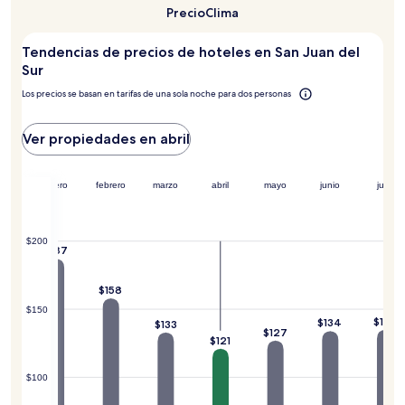
visitar
a
Precio
Clima
San
cambios.
Juan
Aplican
Tendencias de precios de hoteles en San Juan del
del
términos
Sur?
Sur
adicionales.
Los precios se basan en tarifas de una sola noche para dos personas
Ver propiedades en abril
embre
enero
febrero
marzo
abril
mayo
junio
julio
$200
$187
174
$158
$150
$135
$134
$133
$127
$121
$100