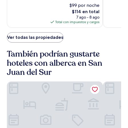
del
de
de
estrellas
estrellas
$99 por noche
10,
10,
Sur
Excepcional,
Excelente,
El
$114 en total
(156)
(165)
precio
7 ago - 8 ago
actual
Total con impuestos y cargos
es
de
$114
Ver todas las propiedades
También podrían gustarte
hoteles con alberca en San
Juan del Sur
La Santa Maria Boutique Hotel & Residences San Juan del 
Black Pearl 