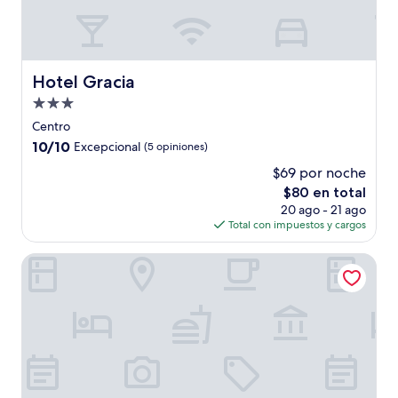
Hotel Gracia
Hotel Gracia
Propiedad
de
Centro
3.0
10.0
10/10
Excepcional
(5 opiniones)
estrellas
de
$69 por noche
10,
El
$80 en total
Excepcional,
precio
(5
20 ago - 21 ago
actual
opiniones)
Total con impuestos y cargos
es
de
Casa Happy Life
$80