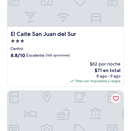
El Caite San Juan del Sur
El Caite San Juan del Sur
Propiedad
de
Centro
3.0
8.8
8.8/10
Excelente
(165 opiniones)
estrellas
de
$62 por noche
10,
El
$71 en total
Excelente,
precio
(165
8 ago - 9 ago
actual
opiniones)
Total con impuestos y cargos
es
de
Hush Maderas
$71