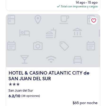
precio
(58
14 ago - 15 ago
actual
opiniones)
Total con impuestos y cargos
es
de
HOTEL & CASINO ATLANTIC CITY de SAN JUAN DEL SUR
$59
HOTEL & CASINO ATLANTIC CITY de SAN JUAN DEL SUR
HOTEL & CASINO ATLANTIC CITY de
SAN JUAN DEL SUR
Propiedad
de
San Juan del Sur
3.0
6.2
6.2/10
(38 opiniones)
estrellas
de
$65 por noche
10,