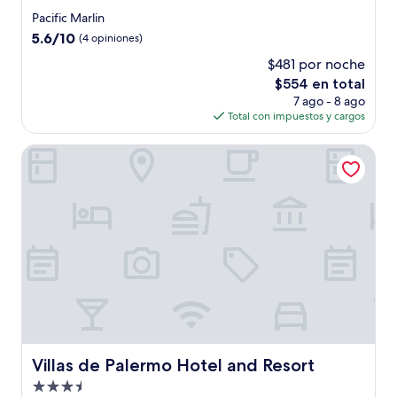
de
Pacific Marlin
2.5
5.6
5.6/10
(4 opiniones)
estrellas
de
$481 por noche
10,
El
$554 en total
(4
precio
opiniones)
7 ago - 8 ago
actual
Total con impuestos y cargos
es
de
Villas de Palermo Hotel and Resort
$554
Villas de Palermo Hotel and Resort
Villas de Palermo Hotel and Resort
Propiedad