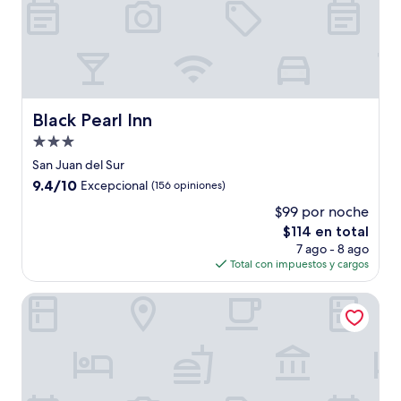
Black Pearl Inn
Black Pearl Inn
Propiedad
de
San Juan del Sur
3.0
9.4
9.4/10
Excepcional
(156 opiniones)
estrellas
de
$99 por noche
10,
El
$114 en total
Excepcional,
precio
(156
7 ago - 8 ago
actual
opiniones)
Total con impuestos y cargos
es
de
Morgan's Rock Reserve & Ecolodge
$114