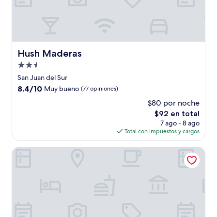
Hush Maderas
Hush Maderas
Propiedad
de
San Juan del Sur
2.5
8.4
8.4/10
Muy bueno
(77 opiniones)
estrellas
de
$80 por noche
10,
El
$92 en total
Muy
precio
bueno,
7 ago - 8 ago
actual
(77
Total con impuestos y cargos
es
opiniones)
de
HC Liri Hotel
$92