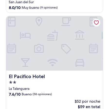
de
San Juan del Sur
2.5
8.0
8.0/10
Muy bueno
(9 opiniones)
estrellas
de
10,
El Pacifico Hotel
Muy
bueno,
(9
opiniones)
El Pacifico Hotel
El Pacifico Hotel
Propiedad
de
La Talanguera
2.0
7.6
7.6/10
Bueno
(58 opiniones)
estrellas
de
$52 por noche
10,
El
$59 en total
Bueno,