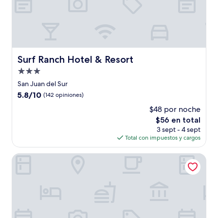
Surf Ranch Hotel & Resort
Surf Ranch Hotel & Resort
Propiedad
de
San Juan del Sur
3.0
5.8
5.8/10
(142 opiniones)
estrellas
de
$48 por noche
10,
El
$56 en total
(142
precio
opiniones)
3 sept - 4 sept
actual
Total con impuestos y cargos
es
de
El Caite San Juan del Sur
$56