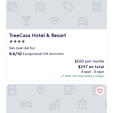
TreeCasa Hotel & Resort
TreeCasa Hotel & Resort
Propiedad
de
San Juan del Sur
4.0
9.4
9.4/10
Excepcional
(168 opiniones)
estrellas
de
$260 por noche
10,
El
$297 en total
Excepcional,
precio
(168
4 sept - 5 sept
actual
opiniones)
Total con impuestos y cargos
es
de
Black Pearl Inn
$297