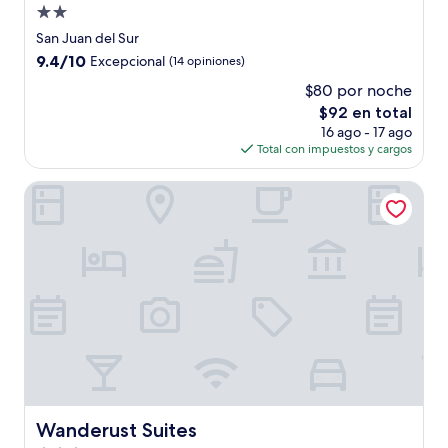
Propiedad
de
San Juan del Sur
2.0
9.4
9.4/10
Excepcional
(14 opiniones)
estrellas
de
$80 por noche
10,
El
$92 en total
Excepcional,
precio
(14
16 ago - 17 ago
actual
opiniones)
Total con impuestos y cargos
es
de
Wanderust Suites
$92
Wanderust Suites
Wanderust Suites