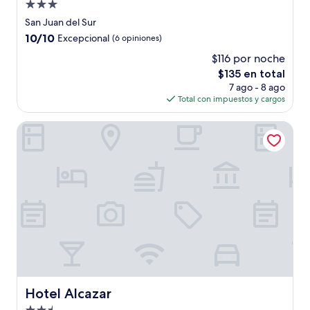
Propiedad
de
San Juan del Sur
3.0
10.0
10/10
Excepcional
(6 opiniones)
estrellas
de
$116 por noche
10,
El
$135 en total
Excepcional,
precio
(6
7 ago - 8 ago
actual
opiniones)
Total con impuestos y cargos
es
de
Hotel Alcazar
$135
Hotel Alcazar
Hotel Alcazar