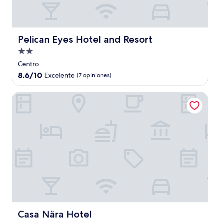
Pelican Eyes Hotel and Resort
Pelican Eyes Hotel and Resort
Propiedad
de
Centro
2.0
8.6
8.6/10
Excelente
(7 opiniones)
estrellas
de
10,
Casa Nära Hotel
Excelente,
(7
opiniones)
Casa Nära Hotel
Casa Nära Hotel