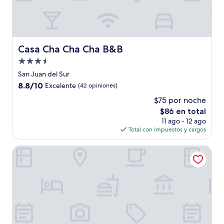
Casa Cha Cha Cha B&B
Casa Cha Cha Cha B&B
Propiedad
de
San Juan del Sur
3.5
8.8
8.8/10
Excelente
(42 opiniones)
estrellas
de
$75 por noche
10,
El
$86 en total
Excelente,
precio
(42
11 ago - 12 ago
actual
opiniones)
Total con impuestos y cargos
es
de
Hotel Gracia
$86