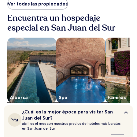
noche
Ver todas las propiedades
encontrado
en
Encuentra un hospedaje
las
especial en San Juan del Sur
últimas
24
horas,
Buscar propiedades con alberca
Buscar propiedades con spa
Buscar propie
con
base
en
una
estancia
de
1
noche
para
2
adultos.
Alberca
Spa
Familias
Los
precios
¿Cuál
¿Cuál es la mejor época para visitar San
y
es
Juan del Sur?
la
la
abril es el mes con nuestros precios de hoteles más baratos
disponibilidad
mejor
en San Juan del Sur
están
época
sujetos
para