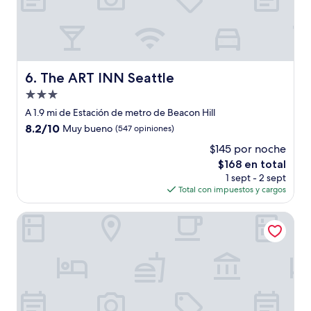
The ART INN Seattle
6. The ART INN Seattle
Propiedad
de
A 1.9 mi de Estación de metro de Beacon Hill
3.0
8.2
8.2/10
Muy bueno
(547 opiniones)
estrellas
de
$145 por noche
10,
El
$168 en total
Muy
precio
bueno,
1 sept - 2 sept
actual
(547
Total con impuestos y cargos
es
opiniones)
de
Lotte Hotel Seattle
$168