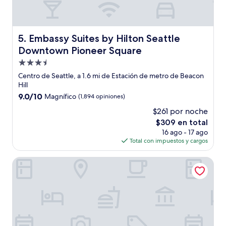
Embassy Suites by Hilton Seattle Downtown Pioneer Sq
5. Embassy Suites by Hilton Seattle
Downtown Pioneer Square
Propiedad
de
Centro de Seattle, a 1.6 mi de Estación de metro de Beacon
3.5
Hill
estrellas
9.0
9.0/10
Magnífico
(1,894 opiniones)
de
$261 por noche
10,
El
$309 en total
Magnífico,
precio
(1,894
16 ago - 17 ago
actual
opiniones)
Total con impuestos y cargos
es
de
The ART INN Seattle
$309