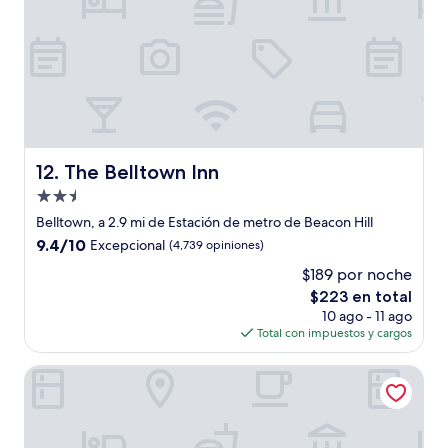
The Belltown Inn
12. The Belltown Inn
Propiedad
de
Belltown, a 2.9 mi de Estación de metro de Beacon Hill
2.5
9.4
9.4/10
Excepcional
(4,739 opiniones)
estrellas
de
$189 por noche
10,
El
$223 en total
Excepcional,
precio
(4,739
10 ago - 11 ago
actual
opiniones)
Total con impuestos y cargos
es
de
Sheraton Grand Seattle
$223