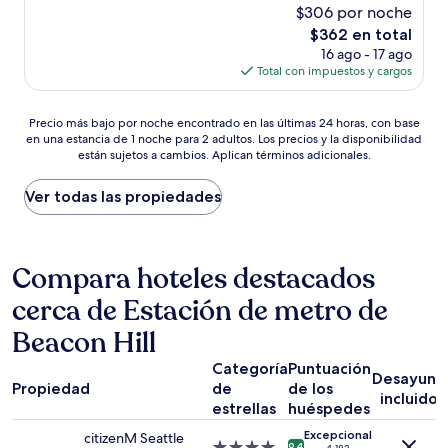
$306 por noche
10,
El
$362 en total
Magnífico,
precio
(1,087
16 ago - 17 ago
actual
opiniones)
Total con impuestos y cargos
es
de
Precio
$362
Precio más bajo por noche encontrado en las últimas 24 horas, con base
en una estancia de 1 noche para 2 adultos. Los precios y la disponibilidad
más
están sujetos a cambios. Aplican términos adicionales.
bajo
por
noche
Ver todas las propiedades
encontrado
en
las
últimas
Compara hoteles destacados
24
cerca de Estación de metro de
horas,
con
Beacon Hill
base
en
Categoría
Puntuación
una
Desayuno
Propiedad
de
de los
estancia
incluido
estrellas
huéspedes
de
1
Excepcional
citizenM Seattle
noche
Propiedad
9.4