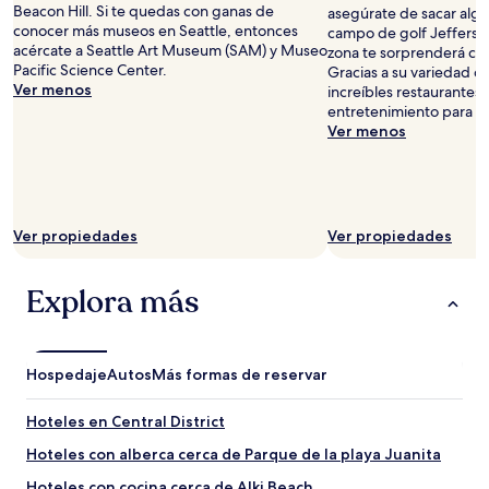
Beacon Hill. Si te quedas con ganas de
asegúrate de sacar algu
conocer más museos en Seattle, entonces
campo de golf Jefferso
acércate a Seattle Art Museum (SAM) y Museo
zona te sorprenderá con
Pacific Science Center.
Gracias a su variedad de
Ver menos
increíbles restaurantes,
entretenimiento para to
Ver menos
Ver propiedades
Ver propiedades
Explora más
Hospedaje
Autos
Más formas de reservar
Hoteles en Central District
Hoteles con alberca cerca de Parque de la playa Juanita
Hoteles con cocina cerca de Alki Beach