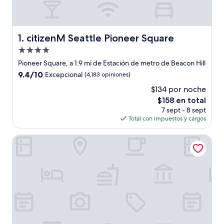
citizenM Seattle Pioneer Square
1. citizenM Seattle Pioneer Square
Propiedad
de
Pioneer Square, a 1.9 mi de Estación de metro de Beacon Hill
4.0
9.4
9.4/10
Excepcional
(4,183 opiniones)
estrellas
de
$134 por noche
10,
El
$158 en total
Excepcional,
precio
(4,183
7 sept - 8 sept
actual
opiniones)
Total con impuestos y cargos
es
de
Courtyard Seattle Downtown Pioneer Square
$158