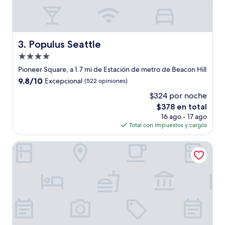
Populus Seattle
3. Populus Seattle
Propiedad
de
Pioneer Square, a 1.7 mi de Estación de metro de Beacon Hill
4.0
9.8
9.8/10
Excepcional
(522 opiniones)
estrellas
de
$324 por noche
10,
El
$378 en total
Excepcional,
precio
(522
16 ago - 17 ago
actual
opiniones)
Total con impuestos y cargos
es
de
The Arctic Club Seattle
$378