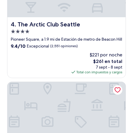
The Arctic Club Seattle
4. The Arctic Club Seattle
Propiedad
de
Pioneer Square, a 1.9 mi de Estación de metro de Beacon Hill
4.0
9.4
9.4/10
Excepcional
(2,551 opiniones)
estrellas
de
$221 por noche
10,
El
$261 en total
Excepcional,
precio
(2,551
7 sept - 8 sept
actual
opiniones)
Total con impuestos y cargos
es
de
Embassy Suites by Hilton Seattle Downtown Pioneer Squa
$261