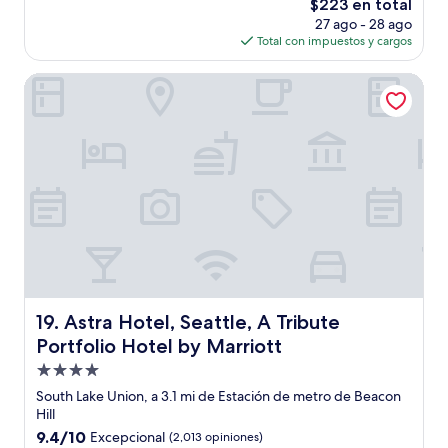
El
$223 en total
Magnífico,
precio
(1,782
27 ago - 28 ago
actual
opiniones)
Total con impuestos y cargos
es
de
Astra Hotel, Seattle, A Tribute Portfolio Hotel by Marriott
$223
Astra Hotel, Seattle, A Tribute Portfolio Hotel by Marriot
19. Astra Hotel, Seattle, A Tribute
Portfolio Hotel by Marriott
Propiedad
de
South Lake Union, a 3.1 mi de Estación de metro de Beacon
4.0
Hill
estrellas
9.4
9.4/10
Excepcional
(2,013 opiniones)