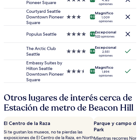
4,183
Pioneer Square
opiniones
para
de
2
4.0
Courtyard Seattle
Magnífico
adultos.
estrellas
Downtown Pioneer
Propiedad
9.0
1,009
opiniones
Los
Square
de
precios
3.0
Excepcional
y
estrellas
Populus Seattle
Propiedad
9.8
522 opiniones
la
de
disponibilidad
4.0
Excepcional
The Arctic Club
están
estrellas
Propiedad
9.4
2,551
Seattle
sujetos
opiniones
de
a
4.0
Embassy Suites by
cambios.
Magnífico
estrellas
Hilton Seattle
Propiedad
9.0
1,894
Aplican
Downtown Pioneer
opiniones
de
términos
Square
3.5
adicionales.
estrellas
Otros lugares de interés cerca de
Estación de metro de Beacon Hill
El Centro de la Raza
Parque y campo de 
Park
Si te gustan los museos, no te pierdas las
exposiciones de El Centro de la Raza, en North
Mientras recorres North