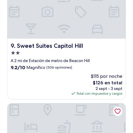
Sweet Suites Capitol Hill
9. Sweet Suites Capitol Hill
Propiedad
de
A 2 mi de Estación de metro de Beacon Hill
2.0
9.2
9.2/10
Magnífico
(306 opiniones)
estrellas
de
$115 por noche
10,
El
$126 en total
Magnífico,
precio
(306
2 sept - 3 sept
actual
opiniones)
Total con impuestos y cargos
es
de
Fairmont Olympic Hotel
$126