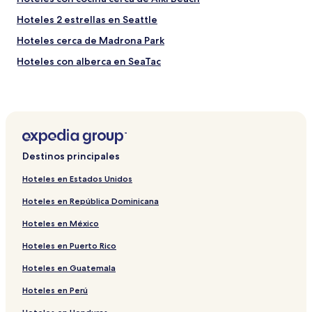
Hoteles 2 estrellas en Seattle
Hoteles cerca de Madrona Park
Hoteles con alberca en SeaTac
Hoteles cerca de Estadio T-Mobile
Hoteles cerca de Parque Powell Barnett
Hoteles con estacionamiento en Brighton
Hoteles cerca de Estación de Ferry de Seattle
Destinos principales
Hoteles con desayuno incluido en Seattle
Hoteles en Estados Unidos
Hoteles de negocios en Northgate
Hoteles en República Dominicana
Casas de huéspedes en Seattle
Hoteles en México
Hoteles que aceptan mascotas en Renton
Hoteles en Puerto Rico
Casas de huéspedes en Queen Anne
Hoteles en Guatemala
Hoteles cerca de Pioneer Square
Hoteles LGBTQIA en Seattle
Hoteles en Perú