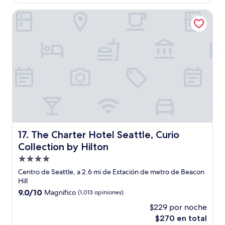
es
de
The Charter Hotel Seattle, Curio Collection by Hilton
$249
The Charter Hotel Seattle, Curio Collection by Hilton
17. The Charter Hotel Seattle, Curio
Collection by Hilton
Propiedad
de
Centro de Seattle, a 2.6 mi de Estación de metro de Beacon
4.0
Hill
estrellas
9.0
9.0/10
Magnífico
(1,013 opiniones)
de
$229 por noche
10,
El
$270 en total
Magnífico,