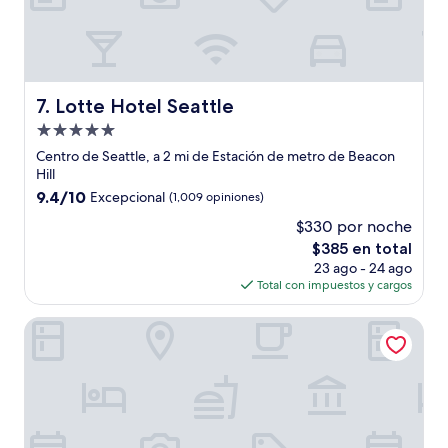
Lotte Hotel Seattle
7. Lotte Hotel Seattle
Propiedad
de
Centro de Seattle, a 2 mi de Estación de metro de Beacon
5.0
Hill
estrellas
9.4
9.4/10
Excepcional
(1,009 opiniones)
de
$330 por noche
10,
El
$385 en total
Excepcional,
precio
(1,009
23 ago - 24 ago
actual
opiniones)
Total con impuestos y cargos
es
de
Crowne Plaza Seattle - Downtown by IHG
$385