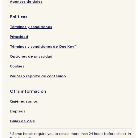
Hoteles con estacionamiento en Seattle
Agentes de viajes
Moteles en Seattle
Políticas
Hoteles que aceptan mascotas en Tukwila
Términos y condiciones
Hoteles baratos en Renton
Privacidad
Hoteles cerca de Centro comercial Westlake Center
Hoteles con desayuno incluido en Bellevue
Términos y condiciones de One Key™
Hostales en Magnuson Park
Opciones de privacidad
Hoteles con alberca en Seattle
Cookies
Hoteles cerca de Sorrento Hotel
Pautas y reporte de contenido
Hoteles cerca de Edificio Union Station
Otra información
Hoteles baratos en Bellevue
Quiénes somos
Casas de campo en Kirkland
Hoteles cerca de Acuario de Seattle
Empleos
Hoteles cerca de Martin Luther King
Guías de viaje
Hoteles con desayuno incluido en SeaTac
* Some hotels require you to cancel more than 24 hours before check-in.