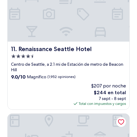
Renaissance Seattle Hotel
11. Renaissance Seattle Hotel
Propiedad
de
Centro de Seattle, a 2.1 mi de Estación de metro de Beacon
4.5
Hill
estrellas
9.0
9.0/10
Magnífico
(1,952 opiniones)
de
$207 por noche
10,
El
$244 en total
Magnífico,
precio
(1,952
7 sept - 8 sept
actual
opiniones)
Total con impuestos y cargos
es
de
The Belltown Inn
$244