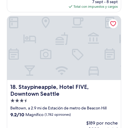
precio
(1,013
7 sept - 8 sept
actual
opiniones)
Total con impuestos y cargos
es
de
Staypineapple, Hotel FIVE, Downtown Seattle
$270
Staypineapple, Hotel FIVE, Downtown Seattle
18. Staypineapple, Hotel FIVE,
Downtown Seattle
Propiedad
de
Belltown, a 2.9 mi de Estación de metro de Beacon Hill
3.5
9.2
9.2/10
Magnífico
(1,782 opiniones)
estrellas
de
$189 por noche
10,