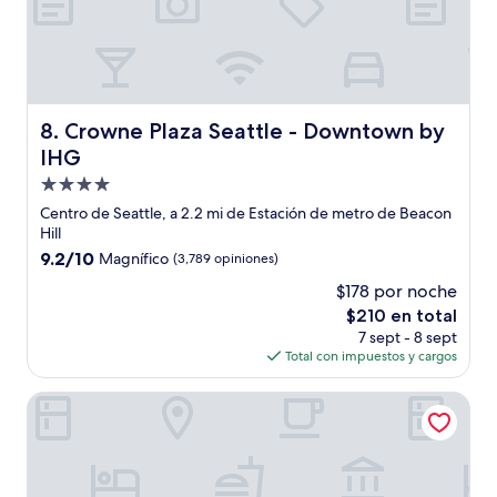
Crowne Plaza Seattle - Downtown by IHG
8. Crowne Plaza Seattle - Downtown by
IHG
Propiedad
de
Centro de Seattle, a 2.2 mi de Estación de metro de Beacon
4.0
Hill
estrellas
9.2
9.2/10
Magnífico
(3,789 opiniones)
de
$178 por noche
10,
El
$210 en total
Magnífico,
precio
(3,789
7 sept - 8 sept
actual
opiniones)
Total con impuestos y cargos
es
de
Sweet Suites Capitol Hill
$210