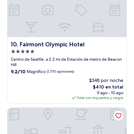
Fairmont Olympic Hotel
10. Fairmont Olympic Hotel
Propiedad
de
Centro de Seattle, a 2.2 mi de Estación de metro de Beacon
5.0
Hill
estrellas
9.2
9.2/10
Magnífico
(1,770 opiniones)
de
$348 por noche
10,
El
$410 en total
Magnífico,
precio
(1,770
9 ago - 10 ago
actual
opiniones)
Total con impuestos y cargos
es
de
Renaissance Seattle Hotel
$410