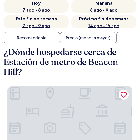
Hoy
Mañana
7 ago - 8 ago
8 ago - 9 ago
Este fin de semana
Próximo fin de semana
7 ago - 9 ago
14 ago - 16 ago
Recomendable
Precio (menor a mayor)
Di
¿Dónde hospedarse cerca de
Estación de metro de Beacon
Hill?
citizenM Seattle Pioneer Square