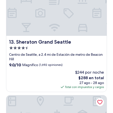
Sheraton Grand Seattle
13. Sheraton Grand Seattle
Propiedad
de
Centro de Seattle, a 2.4 mi de Estación de metro de Beacon
4.5
Hill
estrellas
9.0
9.0/10
Magnífico
(1,692 opiniones)
de
$244 por noche
10,
El
$288 en total
Magnífico,
precio
(1,692
27 ago - 28 ago
actual
opiniones)
Total con impuestos y cargos
es
de
Hotel Crocodile & Crocodile Music Venue
$288