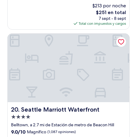
de
$213 por noche
10,
El
$251 en total
Excepcional,
precio
(2,013
7 sept - 8 sept
actual
opiniones)
Total con impuestos y cargos
es
de
Seattle Marriott Waterfront
$251
Seattle Marriott Waterfront
20. Seattle Marriott Waterfront
Propiedad
de
Belltown, a 2.7 mi de Estación de metro de Beacon Hill
4.0
9.0
9.0/10
Magnífico
(1,087 opiniones)
estrellas
de