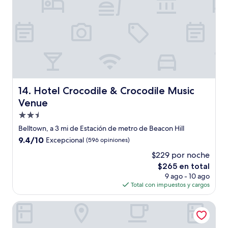
Hotel Crocodile & Crocodile Music Venue
14. Hotel Crocodile & Crocodile Music
Venue
Propiedad
de
Belltown, a 3 mi de Estación de metro de Beacon Hill
2.5
9.4
9.4/10
Excepcional
(596 opiniones)
estrellas
de
$229 por noche
10,
El
$265 en total
Excepcional,
precio
(596
9 ago - 10 ago
actual
opiniones)
Total con impuestos y cargos
es
de
Hotel Theodore Seattle Downtown, Tapestry by Hilton
$265