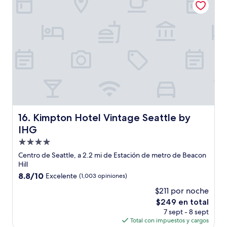
$283
Kimpton Hotel Vintage Seattle by IHG
16. Kimpton Hotel Vintage Seattle by
IHG
Propiedad
de
Centro de Seattle, a 2.2 mi de Estación de metro de Beacon
4.0
Hill
estrellas
8.8
8.8/10
Excelente
(1,003 opiniones)
de
$211 por noche
10,
El
$249 en total
Excelente,
precio
(1,003
7 sept - 8 sept
actual
opiniones)
Total con impuestos y cargos