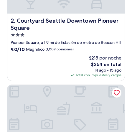
Courtyard Seattle Downtown Pioneer Square
2. Courtyard Seattle Downtown Pioneer
Square
Propiedad
de
Pioneer Square, a 1.9 mi de Estación de metro de Beacon Hill
3.0
9.0
9.0/10
Magnífico
(1,009 opiniones)
estrellas
de
$215 por noche
10,
El
$254 en total
Magnífico,
precio
(1,009
14 ago - 15 ago
actual
opiniones)
Total con impuestos y cargos
es
de
Populus Seattle
$254