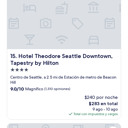
Hotel Theodore Seattle Downtown, Tapestry by Hilton
15. Hotel Theodore Seattle Downtown,
Tapestry by Hilton
Propiedad
de
Centro de Seattle, a 2.5 mi de Estación de metro de Beacon
4.0
Hill
estrellas
9.0
9.0/10
Magnífico
(1,310 opiniones)
de
$240 por noche
10,
El
$283 en total
Magnífico,
precio
(1,310
9 ago - 10 ago
actual
opiniones)
Total con impuestos y cargos
es
de
Kimpton Hotel Vintage Seattle by IHG