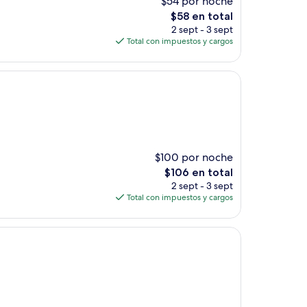
$54 por noche
El
$58 en total
precio
2 sept - 3 sept
actual
Total con impuestos y cargos
es
de
$58
$100 por noche
El
$106 en total
precio
2 sept - 3 sept
actual
Total con impuestos y cargos
es
de
$106