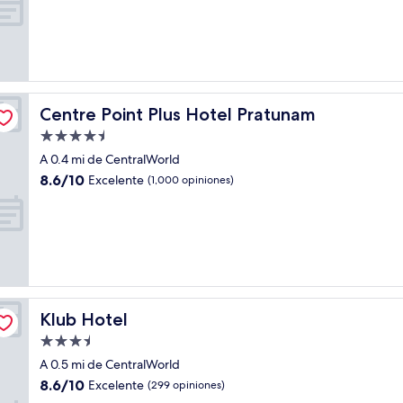
10,
Excelente,
(86
opiniones)
Centre Point Plus Hotel Pratunam
Centre Point Plus Hotel Pratunam
Propiedad
de
A 0.4 mi de CentralWorld
4.5
8.6
8.6/10
Excelente
(1,000 opiniones)
estrellas
de
10,
Excelente,
(1,000
opiniones)
Klub Hotel
Klub Hotel
Propiedad
de
A 0.5 mi de CentralWorld
3.5
8.6
8.6/10
Excelente
(299 opiniones)
estrellas
de