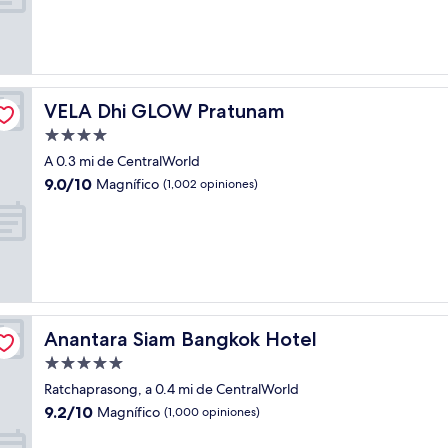
Magnífico,
(1,000
opiniones)
VELA Dhi GLOW Pratunam
VELA Dhi GLOW Pratunam
Propiedad
de
A 0.3 mi de CentralWorld
4.0
9.0
9.0/10
Magnífico
(1,002 opiniones)
estrellas
de
10,
Magnífico,
(1,002
opiniones)
Anantara Siam Bangkok Hotel
Anantara Siam Bangkok Hotel
Propiedad
de
Ratchaprasong, a 0.4 mi de CentralWorld
5.0
9.2
9.2/10
Magnífico
(1,000 opiniones)
estrellas
de
10,