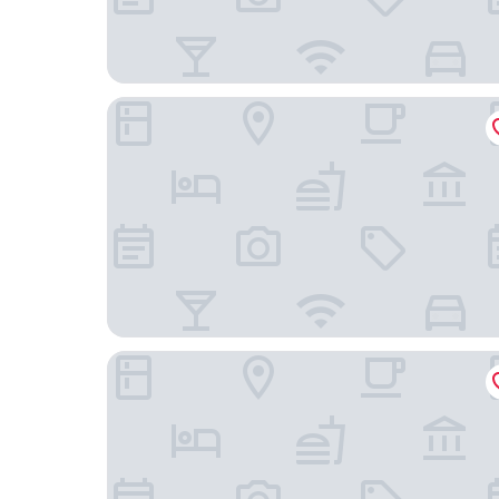
VELA Dhi GLOW Pratunam
Anantara Siam Bangkok Hotel