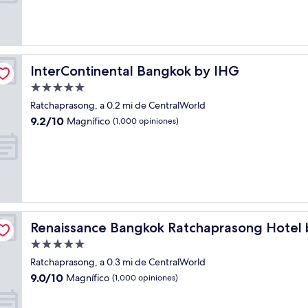
Magnífico,
(955
opiniones)
InterContinental Bangkok by IHG
InterContinental Bangkok by IHG
Propiedad
de
Ratchaprasong, a 0.2 mi de CentralWorld
5.0
9.2
9.2/10
Magnífico
(1,000 opiniones)
estrellas
de
10,
Magnífico,
(1,000
opiniones)
rriott
Renaissance Bangkok Ratchaprasong Hotel by Marriott
Renaissance Bangkok Ratchaprasong Hotel 
Propiedad
de
Ratchaprasong, a 0.3 mi de CentralWorld
5.0
9.0
9.0/10
Magnífico
(1,000 opiniones)
estrellas
de
10,