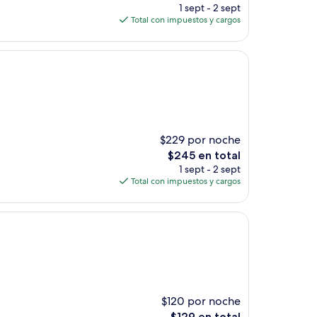
precio
1 sept - 2 sept
actual
Total con impuestos y cargos
es
de
$232
$229 por noche
El
$245 en total
precio
1 sept - 2 sept
actual
Total con impuestos y cargos
es
de
$245
$120 por noche
El
$129 en total