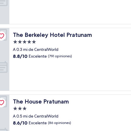
Magnífico,
(1,000
opiniones)
The Berkeley Hotel Pratunam
The Berkeley Hotel Pratunam
Propiedad
de
A 0.3 mi de CentralWorld
5.0
8.8
8.8/10
Excelente
(791 opiniones)
estrellas
de
10,
Excelente,
(791
opiniones)
The House Pratunam
The House Pratunam
Propiedad
de
A 0.5 mi de CentralWorld
3.0
8.6
8.6/10
Excelente
(86 opiniones)
estrellas
de