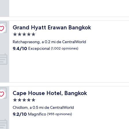
(645
opiniones)
Grand Hyatt Erawan Bangkok
Grand Hyatt Erawan Bangkok
Propiedad
de
Ratchaprasong, a 0.2 mi de CentralWorld
5.0
9.4
9.4/10
Excepcional
(1,002 opiniones)
estrellas
de
10,
Excepcional,
(1,002
opiniones)
Cape House Hotel, Bangkok
Cape House Hotel, Bangkok
Propiedad
de
Chidlom, a 0.5 mi de CentralWorld
5.0
9.2
9.2/10
Magnífico
(955 opiniones)
estrellas
de
10,