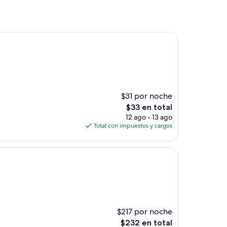
$31 por noche
El
$33 en total
precio
12 ago - 13 ago
actual
Total con impuestos y cargos
es
de
$33
$217 por noche
El
$232 en total