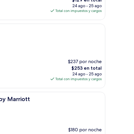
precio
24 ago - 25 ago
actual
Total con impuestos y cargos
es
de
$129
$237 por noche
El
$253 en total
precio
24 ago - 25 ago
actual
Total con impuestos y cargos
es
de
$253
by Marriott
$180 por noche