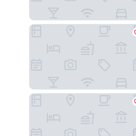
InterContinental Bangkok by IHG
Renaissance Bangkok Ratchaprasong Hotel by Ma