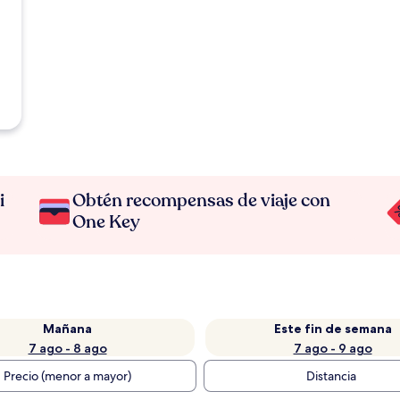
i
Obtén recompensas de viaje con
One Key
Mañana
Este fin de semana
7 ago - 8 ago
7 ago - 9 ago
Precio (menor a mayor)
Distancia