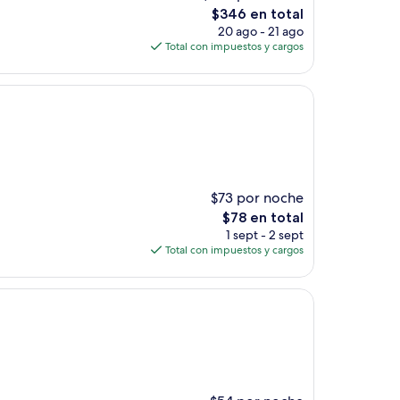
El
$346 en total
precio
20 ago - 21 ago
actual
Total con impuestos y cargos
es
de
$346
$73 por noche
El
$78 en total
precio
1 sept - 2 sept
actual
Total con impuestos y cargos
es
de
$78