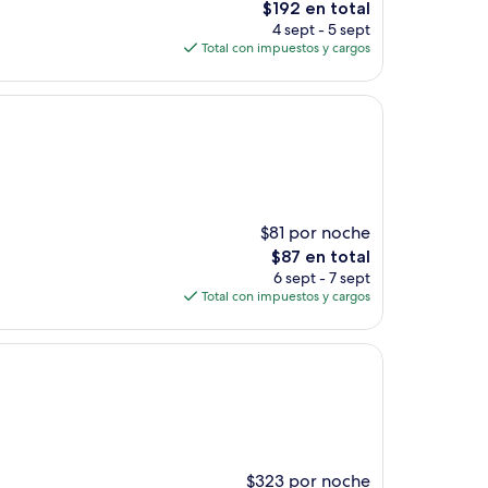
El
$192 en total
precio
4 sept - 5 sept
actual
Total con impuestos y cargos
es
de
$192
$81 por noche
El
$87 en total
precio
6 sept - 7 sept
actual
Total con impuestos y cargos
es
de
$87
$323 por noche