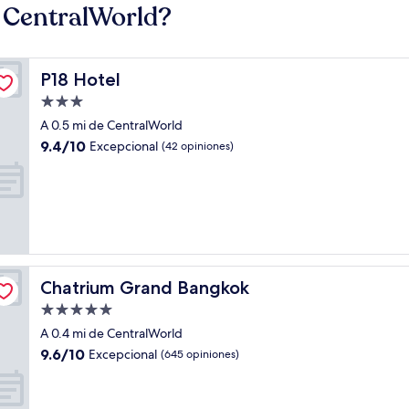
 CentralWorld?
P18 Hotel
P18 Hotel
Propiedad
de
A 0.5 mi de CentralWorld
3.0
9.4
9.4/10
Excepcional
(42 opiniones)
estrellas
de
10,
Excepcional,
(42
opiniones)
Chatrium Grand Bangkok
Chatrium Grand Bangkok
Propiedad
de
A 0.4 mi de CentralWorld
5.0
9.6
9.6/10
Excepcional
(645 opiniones)
estrellas
de
10,
Excepcional,